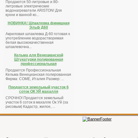
Продаются 50-литровые и 80-
литровые электрические
водонагреватели ARISTON! Для
кухни и ванной ко...
НОВИНКА! Шпаклевка финишная
Эльф Д60
Акриловая шпаклевка Д-60 готовая к
употреблению водорастворимая
белая высококачественная
шпаклевочна...
Кельма для Венецианской
Штукатурки полированная
профессиональная
Продается Профессиональная
Кельма Венецианская полированная
Фирма: COME, Италия Размер: ...
Продается земельный участок 6
соток ОК УЙ махалля
СРОЧНО! Продается земельный
участок 6 соток в махалле Ок Уй (за
рисовым) Кадастр, жилое, ...