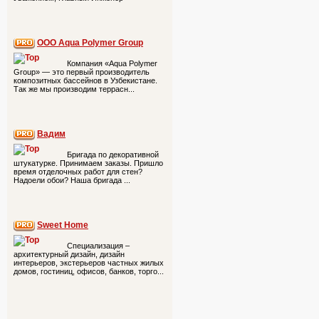
ООО Aqua Polymer Group
Компания «Aqua Polymer
Group» — это первый производитель
композитных бассейнов в Узбекистане.
Так же мы производим террасн...
Вадим
Бригада по декоративной
штукатурке. Принимаем заказы. Пришло
время отделочных работ для стен?
Надоели обои? Наша бригада ...
Sweet Home
Специализация –
архитектурный дизайн, дизайн
интерьеров, экстерьеров частных жилых
домов, гостиниц, офисов, банков, торго...