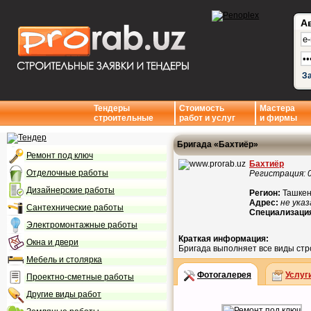
А
З
Тендеры
Стоимость
Мастера
строительные
работ и услуг
и фирмы
Бригада «Бахтиёр»
Ремонт под ключ
Бахтиёр
Отделочные работы
Регистрация: 0
Дизайнерские работы
Регион:
Ташкент
Адрес:
не указ
Сантехнические работы
Специализаци
Электромонтажные работы
Краткая информация:
Окна и двери
Бригада выполняет все виды ст
Мебель и столярка
Фотогалерея
Услуг
Проектно-сметные работы
Другие виды работ