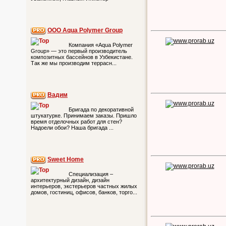
ООО Aqua Polymer Group
Компания «Aqua Polymer
Group» — это первый производитель
композитных бассейнов в Узбекистане.
Так же мы производим террасн...
Вадим
Бригада по декоративной
штукатурке. Принимаем заказы. Пришло
время отделочных работ для стен?
Надоели обои? Наша бригада ...
Sweet Home
Специализация –
архитектурный дизайн, дизайн
интерьеров, экстерьеров частных жилых
домов, гостиниц, офисов, банков, торго...