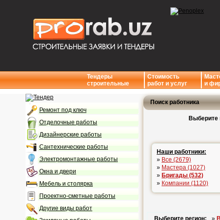
Тендеры
Стоимость
Маст
строительные
работ и услуг
и фи
Поиск работника
Ремонт под ключ
Выберите 
Отделочные работы
Дизайнерские работы
Сантехнические работы
Наши работники:
Электромонтажные работы
»
Все (2679)
»
Мастера (1027)
Окна и двери
»
Бригады (532)
»
Компании (1120)
Мебель и столярка
Проектно-сметные работы
Другие виды работ
Выберите регион:
»
В