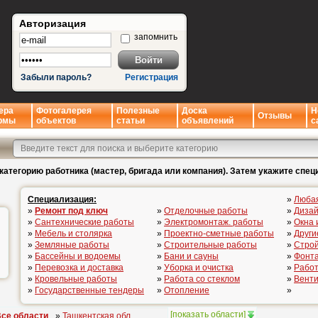
Авторизация
запомнить
Забыли пароль?
Регистрация
ера
Фотогалерея
Полезные
Доска
Н
Отзывы
рмы
объектов
статьи
объявлений
с
категорию работника (мастер, бригада или компания). Затем укажите спец
Специализация:
»
Люба
»
Ремонт под ключ
»
Отделочные работы
»
Дизай
»
Сантехнические работы
»
Электромонтаж. работы
»
Окна 
»
Мебель и столярка
»
Проектно-сметные работы
»
Други
»
Земляные работы
»
Строительные работы
»
Стро
»
Бассейны и водоемы
»
Бани и сауны
»
Фонта
»
Перевозка и доставка
»
Уборка и очистка
»
Работ
»
Кровельные работы
»
Работа со стеклом
»
Вент
»
Государственные тендеры
»
Отопление
»
[
показать области
]
се области
»
Ташкентская обл.