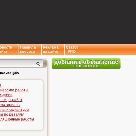
овости
Правила
Реклама
Статус
айта
ресурса
на сайте
PRO
иализацию.
я
нерские работы
и двери
е виды работ
йматериалы
ны и скульптуры
ы по металлу
иляционные работы