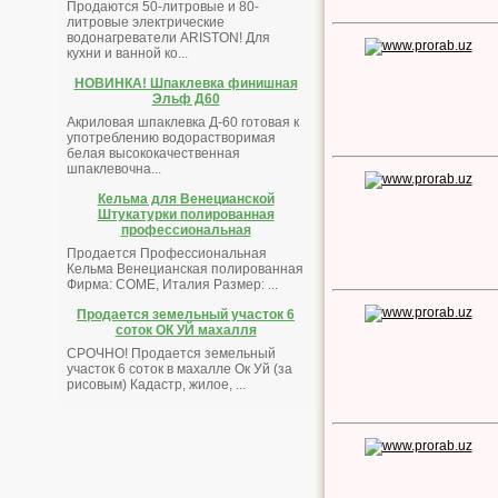
Продаются 50-литровые и 80-
литровые электрические
водонагреватели ARISTON! Для
кухни и ванной ко...
НОВИНКА! Шпаклевка финишная
Эльф Д60
Акриловая шпаклевка Д-60 готовая к
употреблению водорастворимая
белая высококачественная
шпаклевочна...
Кельма для Венецианской
Штукатурки полированная
профессиональная
Продается Профессиональная
Кельма Венецианская полированная
Фирма: COME, Италия Размер: ...
Продается земельный участок 6
соток ОК УЙ махалля
СРОЧНО! Продается земельный
участок 6 соток в махалле Ок Уй (за
рисовым) Кадастр, жилое, ...