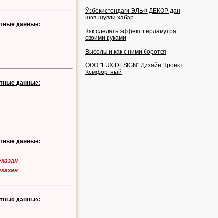
Ўзбекистондаги ЭЛЬФ ДЕКОР дан
шов-шувли хабар
ктные данные:
Как сделать эффект перламутра
своими руками
Высолы и как с ними боротся
OOO "LUX DESIGN" Дизайн Проект
Комфортный
ктные данные:
ктные данные:
указан
указан
ктные данные: