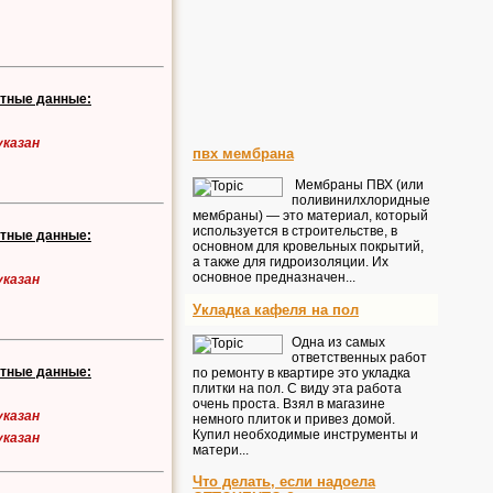
ктные данные:
указан
пвх мембрана
Мембраны ПВХ (или
поливинилхлоридные
мембраны) — это материал, который
используется в строительстве, в
ктные данные:
основном для кровельных покрытий,
а также для гидроизоляции. Их
основное предназначен...
указан
Укладка кафеля на пол
Одна из самых
ответственных работ
ктные данные:
по ремонту в квартире это укладка
плитки на пол. С виду эта работа
очень проста. Взял в магазине
указан
немного плиток и привез домой.
Купил необходимые инструменты и
указан
матери...
Что делать, если надоела