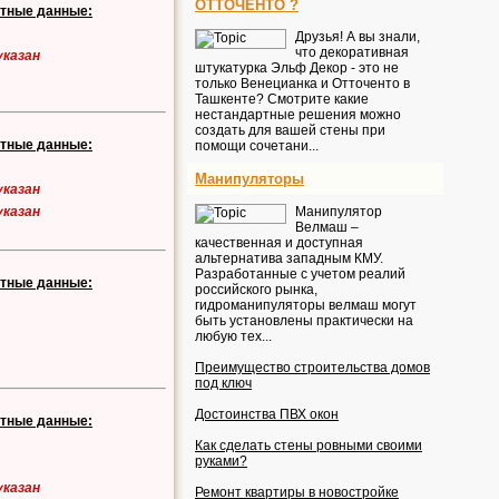
ОТТОЧЕНТО ?
ктные данные:
Друзья! А вы знали,
что декоративная
указан
штукатурка Эльф Декор - это не
только Венецианка и Отточенто в
Ташкенте? Смотрите какие
нестандартные решения можно
создать для вашей стены при
ктные данные:
помощи сочетани...
Манипуляторы
указан
Манипулятор
указан
Велмаш –
качественная и доступная
альтернатива западным КМУ.
Разработанные с учетом реалий
ктные данные:
российского рынка,
гидроманипуляторы велмаш могут
быть установлены практически на
любую тех...
Преимущество строительства домов
под ключ
Достоинства ПВХ окон
ктные данные:
Как сделать стены ровными своими
руками?
указан
Ремонт квартиры в новостройке