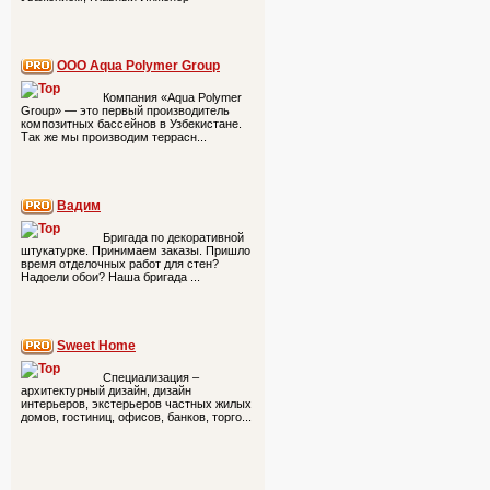
ООО Aqua Polymer Group
Компания «Aqua Polymer
Group» — это первый производитель
композитных бассейнов в Узбекистане.
Так же мы производим террасн...
Вадим
Бригада по декоративной
штукатурке. Принимаем заказы. Пришло
время отделочных работ для стен?
Надоели обои? Наша бригада ...
Sweet Home
Специализация –
архитектурный дизайн, дизайн
интерьеров, экстерьеров частных жилых
домов, гостиниц, офисов, банков, торго...