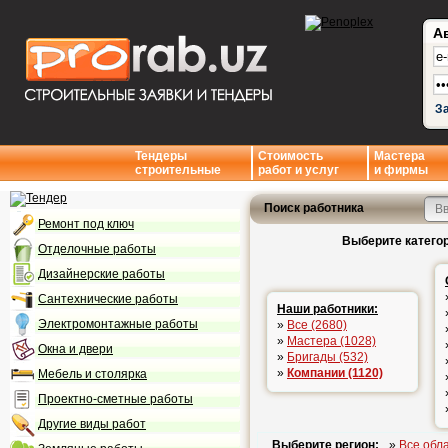
А
З
Тендеры
Стоимость
Мастера
строительные
работ и услуг
и фирмы
Поиск работника
Ремонт под ключ
Выберите категор
Отделочные работы
Дизайнерские работы
Сантехнические работы
Наши работники:
Электромонтажные работы
»
Все (2680)
»
Мастера (1028)
Окна и двери
»
Бригады (532)
»
Компании (1120)
Мебель и столярка
Проектно-сметные работы
Другие виды работ
Выберите регион:
»
Все обл