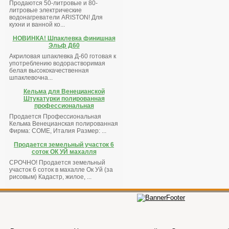
Продаются 50-литровые и 80-
литровые электрические
водонагреватели ARISTON! Для
кухни и ванной ко...
НОВИНКА! Шпаклевка финишная
Эльф Д60
Акриловая шпаклевка Д-60 готовая к
употреблению водорастворимая
белая высококачественная
шпаклевочна...
Кельма для Венецианской
Штукатурки полированная
профессиональная
Продается Профессиональная
Кельма Венецианская полированная
Фирма: COME, Италия Размер: ...
Продается земельный участок 6
соток ОК УЙ махалля
СРОЧНО! Продается земельный
участок 6 соток в махалле Ок Уй (за
рисовым) Кадастр, жилое, ...