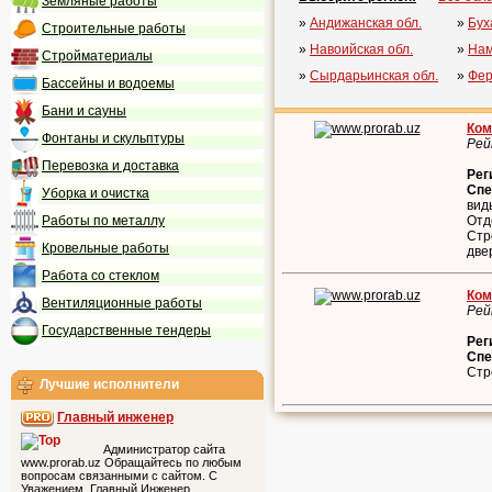
Земляные работы
»
Андижанская обл.
»
Бух
Строительные работы
»
Навоийская обл.
»
Нам
Стройматериалы
»
Сырдарьинская обл.
»
Фер
Бассейны и водоемы
Бани и сауны
Ком
Фонтаны и скульптуры
Рей
Перевозка и доставка
Рег
Спе
Уборка и очистка
вид
Работы по металлу
Отд
Стр
Кровельные работы
две
Работа со стеклом
Ком
Вентиляционные работы
Рей
Государственные тендеры
Рег
Спе
Стр
Лучшие исполнители
Главный инженер
Администратор сайта
www.prorab.uz Обращайтесь по любым
вопросам связанными с сайтом. С
Уважением, Главный Инженер