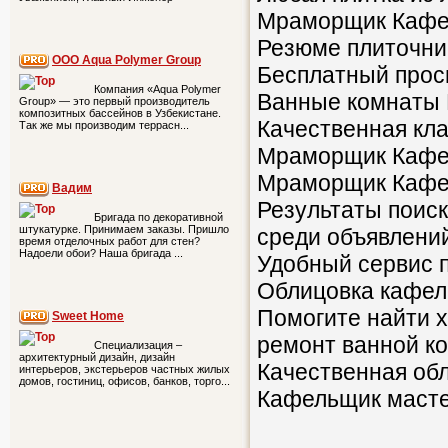
Мраморщик Кафел
Резюме плиточни
ООО Aqua Polymer Group
Бесплатный прос
Компания «Aqua Polymer
Ванные комнаты
Group» — это первый производитель
композитных бассейнов в Узбекистане.
Качественная кла
Так же мы производим террасн...
Мраморщик Кафе
Мраморщик Кафел
Вадим
Результаты поиск
Бригада по декоративной
штукатурке. Принимаем заказы. Пришло
среди объявлений
время отделочных работ для стен?
Надоели обои? Наша бригада ...
Удобный сервис п
Облицовка кафеле
Помогите найти 
Sweet Home
ремонт ванной к
Специализация –
архитектурный дизайн, дизайн
Качественная об
интерьеров, экстерьеров частных жилых
домов, гостиниц, офисов, банков, торго...
Кафельщик мастер