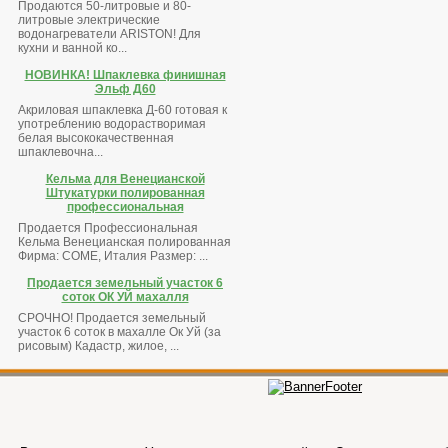
Продаются 50-литровые и 80-
литровые электрические
водонагреватели ARISTON! Для
кухни и ванной ко...
НОВИНКА! Шпаклевка финишная
Эльф Д60
Акриловая шпаклевка Д-60 готовая к
употреблению водорастворимая
белая высококачественная
шпаклевочна...
Кельма для Венецианской
Штукатурки полированная
профессиональная
Продается Профессиональная
Кельма Венецианская полированная
Фирма: COME, Италия Размер: ...
Продается земельный участок 6
соток ОК УЙ махалля
СРОЧНО! Продается земельный
участок 6 соток в махалле Ок Уй (за
рисовым) Кадастр, жилое, ...