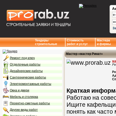
А
З
Тендеры
Стоимость
Мастера
строительные
работ и услуг
и фирмы
Мастер «мастер Ринат»
Ремонт под ключ
ма
Отделочные работы
Ре
Дизайнерские работы
Ре
Ад
Сантехнические работы
Сп
Электромонтажные работы
Краткая информ
Окна и двери
Работаю на совес
Мебель и столярка
Ищите кафельщик
Проектно-сметные работы
Другие виды работ
понять как часто