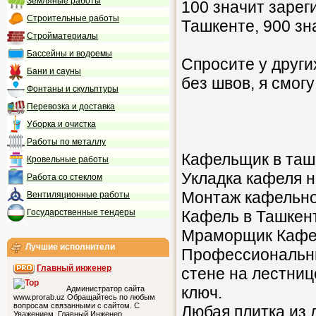
Земляные работы
100 значит зарег
Строительные работы
Ташкенте, 900 зн
Стройматериалы
Бассейны и водоемы
Спросите у други
Бани и сауны
без швов, я смогу
Фонтаны и скульптуры
Перевозка и доставка
Уборка и очистка
Работы по металлу
Кафельщик в таш
Кровельные работы
Укладка кафеля н
Работа со стеклом
Монтаж кафельной
Вентиляционные работы
Государственные тендеры
Кафель в Ташкент
Мраморщик Кафел
Лучшие исполнители
Профессиональны
Главный инженер
стене на лестниц
ключ.
Администратор сайта
www.prorab.uz Обращайтесь по любым
вопросам связанными с сайтом. С
Любая плитка из 
Уважением, Главный Инженер