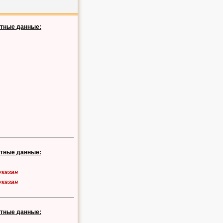
ктные данные:
ктные данные:
указан
указан
ктные данные: