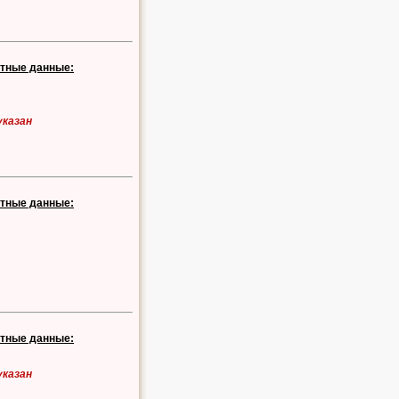
ктные данные:
указан
ктные данные:
ктные данные:
указан