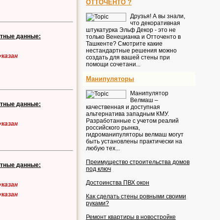
ОТТОЧЕНТО ?
Друзья! А вы знали,
что декоративная
штукатурка Эльф Декор - это не
ктные данные:
только Венецианка и Отточенто в
Ташкенте? Смотрите какие
нестандартные решения можно
указан
создать для вашей стены при
помощи сочетани...
Манипуляторы
Манипулятор
Велмаш –
ктные данные:
качественная и доступная
альтернатива западным КМУ.
Разработанные с учетом реалий
указан
российского рынка,
гидроманипуляторы велмаш могут
быть установлены практически на
любую тех...
Преимущество строительства домов
ктные данные:
под ключ
Достоинства ПВХ окон
указан
указан
Как сделать стены ровными своими
руками?
Ремонт квартиры в новостройке