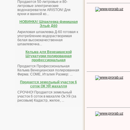
Продаются 50-литровые и 80-
литровые электрические
водонагреватели ARISTON! Для
кухни и ванной ко...
НОВИНКА! Шпаклевка финишная
Эльф Д60
Акриловая шпаклевка Д-60 готовая к
употреблению водорастворимая
белая высококачественная
шпаклевочна...
Кельма для Венецианской
Штукатурки полированная
профессиональная
Продается Профессиональная
Кельма Венецианская полированная
Фирма: COME, Италия Размер: ...
Продается земельный участок 6
соток ОК УЙ махалля
СРОЧНО! Продается земельный
участок 6 соток в махалле Ок Уй (за
рисовым) Кадастр, жилое, ...