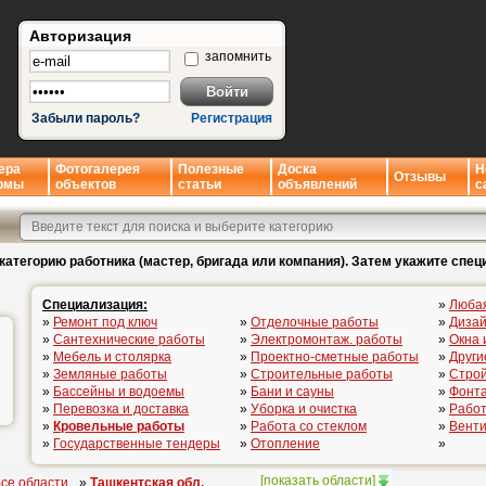
Авторизация
запомнить
Забыли пароль?
Регистрация
ера
Фотогалерея
Полезные
Доска
Н
Отзывы
рмы
объектов
статьи
объявлений
с
категорию работника (мастер, бригада или компания). Затем укажите спец
Специализация:
»
Люба
»
Ремонт под ключ
»
Отделочные работы
»
Дизай
»
Сантехнические работы
»
Электромонтаж. работы
»
Окна 
»
Мебель и столярка
»
Проектно-сметные работы
»
Други
»
Земляные работы
»
Строительные работы
»
Стро
»
Бассейны и водоемы
»
Бани и сауны
»
Фонта
»
Перевозка и доставка
»
Уборка и очистка
»
Работ
»
Кровельные работы
»
Работа со стеклом
»
Вент
»
Государственные тендеры
»
Отопление
»
[
показать области
]
се области
»
Ташкентская обл.