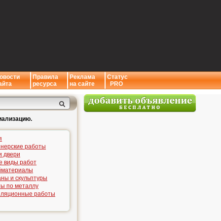
овости
Правила
Реклама
Статус
айта
ресурса
на сайте
PRO
иализацию.
я
нерские работы
и двери
е виды работ
йматериалы
ны и скульптуры
ы по металлу
иляционные работы