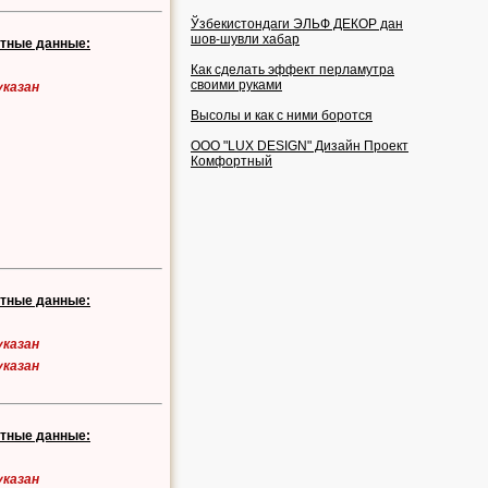
Ўзбекистондаги ЭЛЬФ ДЕКОР дан
шов-шувли хабар
ктные данные:
Как сделать эффект перламутра
своими руками
указан
Высолы и как с ними боротся
OOO "LUX DESIGN" Дизайн Проект
Комфортный
ктные данные:
указан
указан
ктные данные:
указан