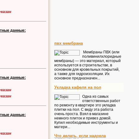
указан
ктные данные:
пвх мембрана
Мембраны ПВХ (или
поливинилхлоридные
мембраны) — это материал, который
используется в строительстве, в
основном для кровельных покрытий,
а также для гидроизоляции. Их
ктные данные:
основное предназначен...
Укладка кафеля на пол
указан
указан
Одна из самых
ответственных работ
по ремонту в квартире это укладка
плитки на пол. С виду эта работа
очень проста. Взял в магазине
ктные данные:
немного плиток и привез домой.
Купил необходимые инструменты и
матери...
указан
Что делать, если надоела