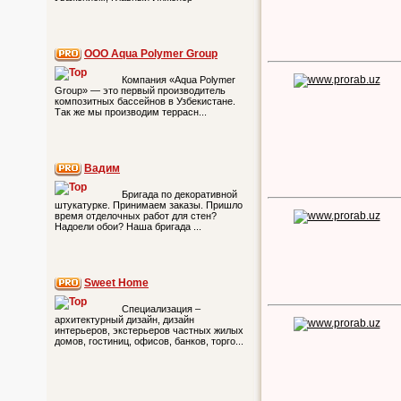
ООО Aqua Polymer Group
Компания «Aqua Polymer
Group» — это первый производитель
композитных бассейнов в Узбекистане.
Так же мы производим террасн...
Вадим
Бригада по декоративной
штукатурке. Принимаем заказы. Пришло
время отделочных работ для стен?
Надоели обои? Наша бригада ...
Sweet Home
Специализация –
архитектурный дизайн, дизайн
интерьеров, экстерьеров частных жилых
домов, гостиниц, офисов, банков, торго...