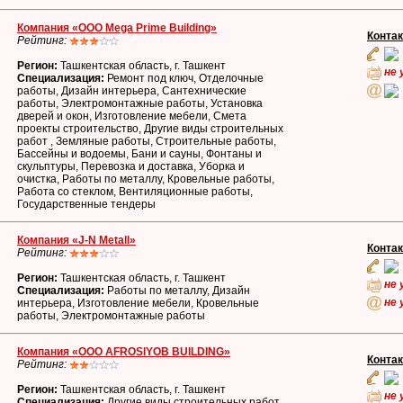
Компания «OOO Mega Prime Building»
Конта
Рейтинг:
Регион:
Ташкентская область, г. Ташкент
не 
Специализация:
Ремонт под ключ, Отделочные
работы, Дизайн интерьера, Сантехнические
работы, Электромонтажные работы, Установка
дверей и окон, Изготовление мебели, Смета
проекты строительство, Другие виды строительных
работ , Земляные работы, Строительные работы,
Бассейны и водоемы, Бани и сауны, Фонтаны и
скульптуры, Перевозка и доставка, Уборка и
очистка, Работы по металлу, Кровельные работы,
Работа со стеклом, Вентиляционные работы,
Государственные тендеры
Компания «J-N Metall»
Конта
Рейтинг:
Регион:
Ташкентская область, г. Ташкент
не 
Специализация:
Работы по металлу, Дизайн
не 
интерьера, Изготовление мебели, Кровельные
работы, Электромонтажные работы
Компания «OOO AFROSIYOB BUILDING»
Конта
Рейтинг:
Регион:
Ташкентская область, г. Ташкент
не 
Специализация:
Другие виды строительных работ ,