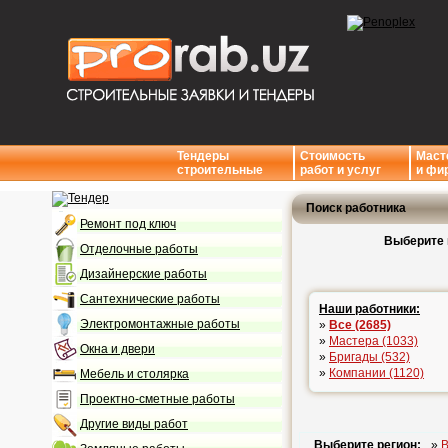
Тендеры
Стоимость
Маст
строительные
работ и услуг
и фи
Поиск работника
Ремонт под ключ
Выберите 
Отделочные работы
Дизайнерские работы
Сантехнические работы
Наши работники:
Электромонтажные работы
»
Все (2685)
»
Мастера (1033)
Окна и двери
»
Бригады (532)
»
Компании (1120)
Мебель и столярка
Проектно-сметные работы
Другие виды работ
Выберите регион:
»
В