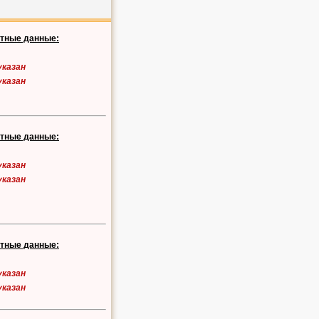
ктные данные:
указан
указан
ктные данные:
указан
указан
ктные данные:
указан
указан