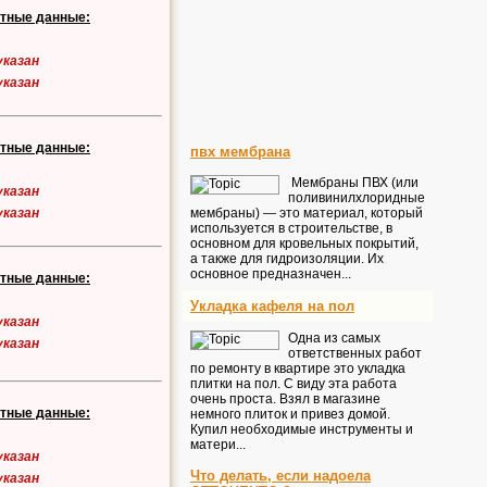
ктные данные:
указан
указан
ктные данные:
пвх мембрана
Мембраны ПВХ (или
указан
поливинилхлоридные
мембраны) — это материал, который
указан
используется в строительстве, в
основном для кровельных покрытий,
а также для гидроизоляции. Их
основное предназначен...
ктные данные:
Укладка кафеля на пол
указан
Одна из самых
указан
ответственных работ
по ремонту в квартире это укладка
плитки на пол. С виду эта работа
очень проста. Взял в магазине
ктные данные:
немного плиток и привез домой.
Купил необходимые инструменты и
матери...
указан
Что делать, если надоела
указан