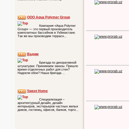
ООО Aqua Polymer Group
Компания «Aqua Polymer
Group» — это первый производитель
композитных бассейнов в Узбекистане.
Так же мы производим террасн...
Вадим
Бригада по декоративной
штукатурке. Принимаем заказы. Пришло
время отделочных работ для стен?
Надоели обои? Наша бригада ...
Sweet Home
Специализация –
архитектурный дизайн, дизайн
интерьеров, экстерьеров частных жилых
домов, гостиниц, офисов, банков, торго...