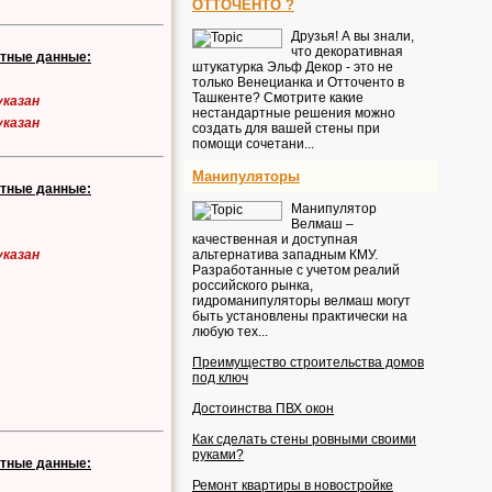
ОТТОЧЕНТО ?
Друзья! А вы знали,
что декоративная
ктные данные:
штукатурка Эльф Декор - это не
только Венецианка и Отточенто в
Ташкенте? Смотрите какие
указан
нестандартные решения можно
указан
создать для вашей стены при
помощи сочетани...
Манипуляторы
ктные данные:
Манипулятор
Велмаш –
качественная и доступная
альтернатива западным КМУ.
указан
Разработанные с учетом реалий
российского рынка,
гидроманипуляторы велмаш могут
быть установлены практически на
любую тех...
Преимущество строительства домов
под ключ
Достоинства ПВХ окон
Как сделать стены ровными своими
руками?
ктные данные:
Ремонт квартиры в новостройке