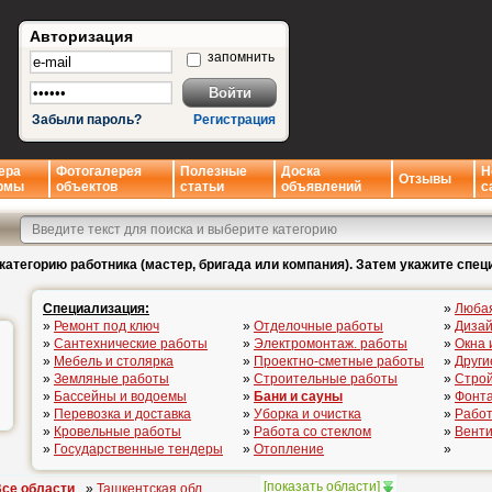
Авторизация
запомнить
Забыли пароль?
Регистрация
ера
Фотогалерея
Полезные
Доска
Н
Отзывы
рмы
объектов
статьи
объявлений
с
категорию работника (мастер, бригада или компания). Затем укажите спец
Специализация:
»
Люба
»
Ремонт под ключ
»
Отделочные работы
»
Дизай
»
Сантехнические работы
»
Электромонтаж. работы
»
Окна 
»
Мебель и столярка
»
Проектно-сметные работы
»
Други
»
Земляные работы
»
Строительные работы
»
Стро
»
Бассейны и водоемы
»
Бани и сауны
»
Фонта
»
Перевозка и доставка
»
Уборка и очистка
»
Работ
»
Кровельные работы
»
Работа со стеклом
»
Вент
»
Государственные тендеры
»
Отопление
»
[
показать области
]
се области
»
Ташкентская обл.