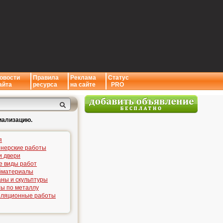
овости
Правила
Реклама
Статус
айта
ресурса
на сайте
PRO
иализацию.
я
нерские работы
и двери
е виды работ
йматериалы
ны и скульптуры
ы по металлу
иляционные работы