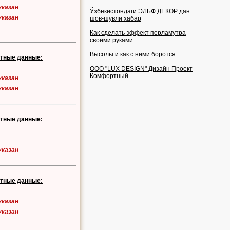
указан
Ўзбекистондаги ЭЛЬФ ДЕКОР дан
указан
шов-шувли хабар
Как сделать эффект перламутра
своими руками
Высолы и как с ними боротся
ктные данные:
OOO "LUX DESIGN" Дизайн Проект
Комфортный
указан
указан
ктные данные:
указан
ктные данные:
указан
указан