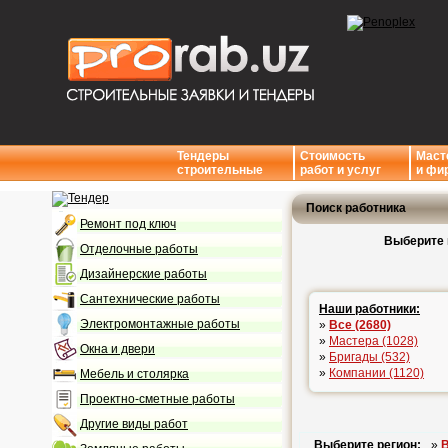
Тендеры
Стоимость
Маст
строительные
работ и услуг
и фи
Поиск работника
Ремонт под ключ
Выберите 
Отделочные работы
Дизайнерские работы
Сантехнические работы
Наши работники:
Электромонтажные работы
»
Все (2680)
»
Мастера (1028)
Окна и двери
»
Бригады (532)
»
Компании (1120)
Мебель и столярка
Проектно-сметные работы
Другие виды работ
Выберите регион:
»
В