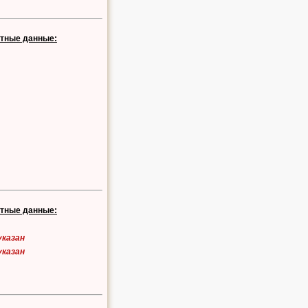
ктные данные:
ктные данные:
указан
указан