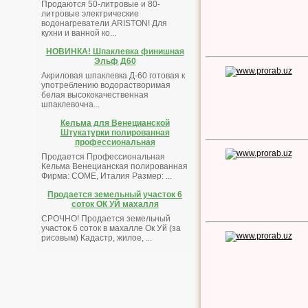
Продаются 50-литровые и 80-
литровые электрические
водонагреватели ARISTON! Для
кухни и ванной ко...
НОВИНКА! Шпаклевка финишная
Эльф Д60
Акриловая шпаклевка Д-60 готовая к
употреблению водорастворимая
белая высококачественная
шпаклевочна...
Кельма для Венецианской
Штукатурки полированная
профессиональная
Продается Профессиональная
Кельма Венецианская полированная
Фирма: COME, Италия Размер: ...
Продается земельный участок 6
соток ОК УЙ махалля
СРОЧНО! Продается земельный
участок 6 соток в махалле Ок Уй (за
рисовым) Кадастр, жилое, ...