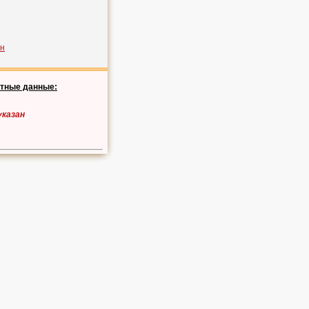
ан
ктные данные:
указан