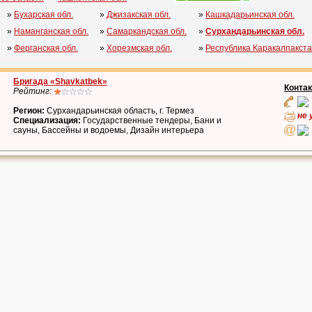
»
Бухарская обл.
»
Джизакская обл.
»
Кашкадарьинская обл.
»
Наманганская обл.
»
Самаркандская обл.
»
Сурхандарьинская обл.
»
Ферганская обл.
»
Хорезмская обл.
»
Республика Каракалпакст
Бригада «Shavkatbek»
Конта
Рейтинг:
Регион:
Сурхандарьинская область, г. Термез
не 
Специализация:
Государственные тендеры, Бани и
сауны, Бассейны и водоемы, Дизайн интерьера