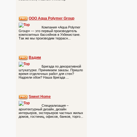
ООО Aqua Polymer Group
Компания «Aqua Polymer
Group» — это первый производитель
композитных бассейнов в Узбекистане.
Так же мы производим террасн...
Вадим
Бригада по декоративной
штукатурке. Принимаем заказы. Пришло
время отделочных работ для стен?
Надоели обои? Наша бригада ...
Sweet Home
Специализация –
архитектурный дизайн, дизайн
интерьеров, экстерьеров частных жилых
домов, гостиниц, офисов, банков, торго...