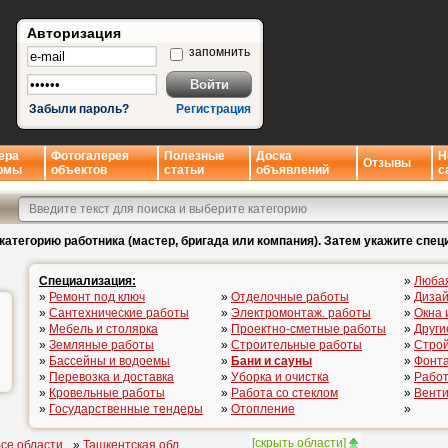
Авторизация
запомнить
Забыли пароль?
Регистрация
ера
Фотогалерея
Полезные
Доска
Н
Отзывы
рмы
объектов
статьи
объявлений
с
категорию работника (мастер, бригада или компания). Затем укажите спец
Специализация:
»
Люба
»
Ремонт под ключ
»
Отделочные работы
»
Дизай
»
Сантехнические работы
»
Электромонтаж. работы
»
Окна 
»
Мебель и столярка
»
Проектно-сметные работы
»
Други
»
Земляные работы
»
Строительные работы
»
Стро
»
Бассейны и водоемы
»
Бани и сауны
»
Фонта
»
Перевозка и доставка
»
Уборка и очистка
»
Работ
»
Кровельные работы
»
Работа со стеклом
»
Вент
»
Государственные тендеры
»
Отопление
»
[
скрыть области
]
се области
»
Ташкентская обл.