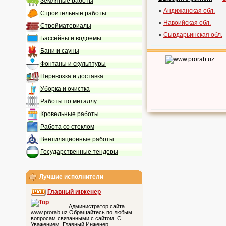
Земляные работы
»
Андижанская обл.
Строительные работы
»
Навоийская обл.
Стройматериалы
»
Сырдарьинская обл.
Бассейны и водоемы
Бани и сауны
Фонтаны и скульптуры
Перевозка и доставка
Уборка и очистка
Работы по металлу
Кровельные работы
Работа со стеклом
Вентиляционные работы
Государственные тендеры
Лучшие исполнители
Главный инженер
Администратор сайта
www.prorab.uz Обращайтесь по любым
вопросам связанными с сайтом. С
Уважением, Главный Инженер