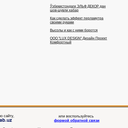
Ўзбекистондаги ЭЛЬФ ДЕКОР дан
шов-шувли хабар
Как сделать эффект перламутра
своими руками
Высолы и как с ними боротся
OOO "LUX DESIGN" Дизайн Проект
Комфортный
о сайту,
или воспользуйтесь
формой обратной связи