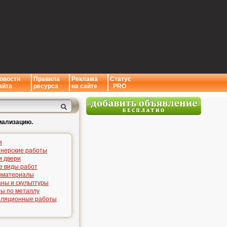
овости
Правила
Реклама
Статус
айта
ресурса
на сайте
PRO
иализацию.
я
нерские работы
и двери
е виды работ
йматериалы
ны и скульптуры
ы по металлу
иляционные работы