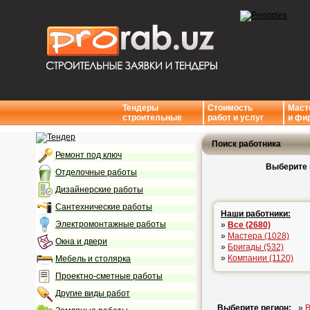
Тендеры
Стоимость
Маст
строительные
работ и услуг
и фи
Поиск работника
Ремонт под ключ
Выберите 
Отделочные работы
Дизайнерские работы
Сантехнические работы
Наши работники:
Электромонтажные работы
»
Все (2680)
»
Мастера (1028)
Окна и двери
»
Бригады (532)
»
Компании (1120)
Мебель и столярка
Проектно-сметные работы
Другие виды работ
Выберите регион:
»
В