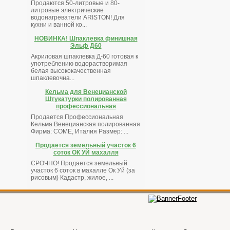
Продаются 50-литровые и 80-
литровые электрические
водонагреватели ARISTON! Для
кухни и ванной ко...
НОВИНКА! Шпаклевка финишная
Эльф Д60
Акриловая шпаклевка Д-60 готовая к
употреблению водорастворимая
белая высококачественная
шпаклевочна...
Кельма для Венецианской
Штукатурки полированная
профессиональная
Продается Профессиональная
Кельма Венецианская полированная
Фирма: COME, Италия Размер: ...
Продается земельный участок 6
соток ОК УЙ махалля
СРОЧНО! Продается земельный
участок 6 соток в махалле Ок Уй (за
рисовым) Кадастр, жилое, ...