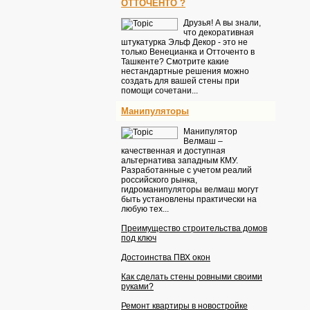
ОТТОЧЕНТО ?
Друзья! А вы знали,
что декоративная
штукатурка Эльф Декор - это не
только Венецианка и Отточенто в
Ташкенте? Смотрите какие
нестандартные решения можно
создать для вашей стены при
помощи сочетани...
Манипуляторы
Манипулятор
Велмаш –
качественная и доступная
альтернатива западным КМУ.
Разработанные с учетом реалий
российского рынка,
гидроманипуляторы велмаш могут
быть установлены практически на
любую тех...
Преимущество строительства домов
под ключ
Достоинства ПВХ окон
Как сделать стены ровными своими
руками?
Ремонт квартиры в новостройке