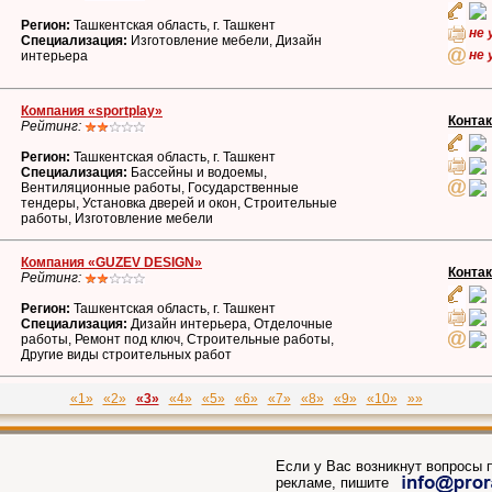
Регион:
Ташкентская область, г. Ташкент
не 
Специализация:
Изготовление мебели, Дизайн
не 
интерьера
Компания «sportplay»
Конта
Рейтинг:
Регион:
Ташкентская область, г. Ташкент
Специализация:
Бассейны и водоемы,
Вентиляционные работы, Государственные
тендеры, Установка дверей и окон, Строительные
работы, Изготовление мебели
Компания «GUZEV DESIGN»
Конта
Рейтинг:
Регион:
Ташкентская область, г. Ташкент
Специализация:
Дизайн интерьера, Отделочные
работы, Ремонт под ключ, Строительные работы,
Другие виды строительных работ
«1»
«2»
«3»
«4»
«5»
«6»
«7»
«8»
«9»
«10»
»»
Если у Вас возникнут вопросы п
рекламе, пишите