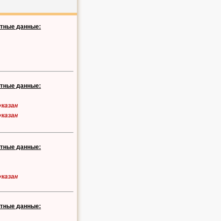
ктные данные:
ктные данные:
указан
указан
ктные данные:
указан
ктные данные: