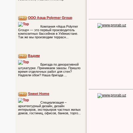
ООО Aqua Polymer Group
Компания «Aqua Polymer
Group» — это первый производитель
композитных бассейнов в Узбекистане.
Так же мы производим террасн...
Вадим
Бригада по декоративной
штукатурке. Принимаем заказы. Пришло
время отделочных работ для стен?
Надоели обои? Наша бригада ...
Sweet Home
Специализация –
архитектурный дизайн, дизайн
интерьеров, экстерьеров частных жилых
домов, гостиниц, офисов, банков, торго...