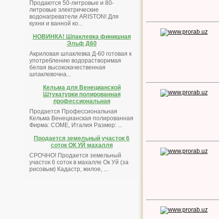
Продаются 50-литровые и 80-
литровые электрические
водонагреватели ARISTON! Для
кухни и ванной ко...
НОВИНКА! Шпаклевка финишная
Эльф Д60
Акриловая шпаклевка Д-60 готовая к
употреблению водорастворимая
белая высококачественная
шпаклевочна...
Кельма для Венецианской
Штукатурки полированная
профессиональная
Продается Профессиональная
Кельма Венецианская полированная
Фирма: COME, Италия Размер: ...
Продается земельный участок 6
соток ОК УЙ махалля
СРОЧНО! Продается земельный
участок 6 соток в махалле Ок Уй (за
рисовым) Кадастр, жилое, ...