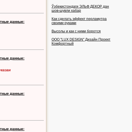
Ўзбекистондаги ЭЛЬФ ДЕКОР дан
шов-шувли хабар
Как сделать эффект перламутра
ктные данные:
своими руками
Высолы и как с ними боротся
OOO "LUX DESIGN" Дизайн Проект
Комфортный
ктные данные:
указан
ктные данные:
ктные данные: