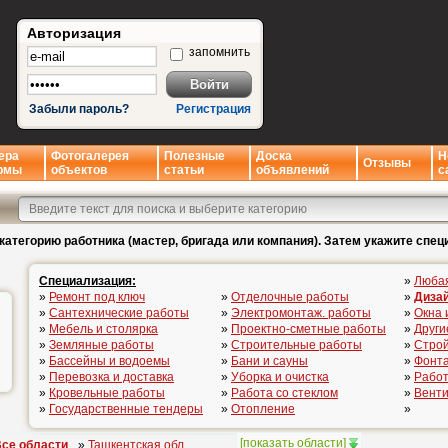
Авторизация
запомнить
Забыли пароль?
Регистрация
ера
Фотогалерея
Полезные
Доска
Н
Отзывы
рмы
объектов
статьи
объявлений
с
категорию работника (мастер, бригада или компания). Затем укажите спец
Специализация:
»
Люба
»
Ремонт под ключ
»
Отделочные работы
»
Диза
»
Сантехнические работы
»
Электромонтаж. работы
»
Окна 
»
Мебель и столярка
»
Проектно-сметные работы
»
Други
»
Земляные работы
»
Строительные работы
»
Стро
»
Бассейны и водоемы
»
Бани и сауны
»
Фонта
»
Перевозка и доставка
»
Уборка и очистка
»
Работ
»
Кровельные работы
»
Работа со стеклом
»
Вент
»
Государственные тендеры
»
Отопление
»
[
показать области
]
се области
»
Ташкентская обл.