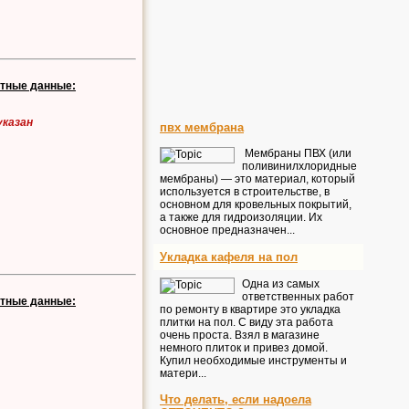
ктные данные:
указан
пвх мембрана
Мембраны ПВХ (или
поливинилхлоридные
мембраны) — это материал, который
используется в строительстве, в
основном для кровельных покрытий,
а также для гидроизоляции. Их
основное предназначен...
Укладка кафеля на пол
Одна из самых
ответственных работ
ктные данные:
по ремонту в квартире это укладка
плитки на пол. С виду эта работа
очень проста. Взял в магазине
немного плиток и привез домой.
Купил необходимые инструменты и
матери...
Что делать, если надоела