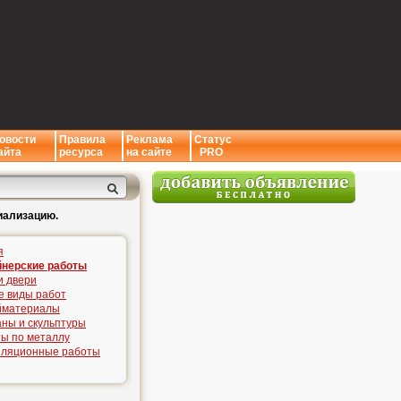
овости
Правила
Реклама
Статус
айта
ресурса
на сайте
PRO
иализацию.
я
йнерские работы
и двери
е виды работ
йматериалы
ны и скульптуры
ы по металлу
иляционные работы