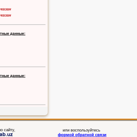
указан
указан
ктные данные:
ктные данные:
о сайту,
или воспользуйтесь
формой обратной связи