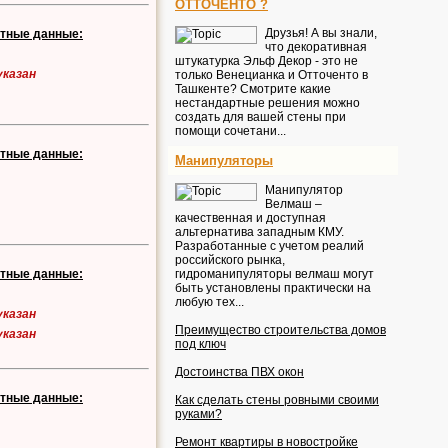
ОТТОЧЕНТО ?
Друзья! А вы знали,
ктные данные:
что декоративная
штукатурка Эльф Декор - это не
указан
только Венецианка и Отточенто в
Ташкенте? Смотрите какие
нестандартные решения можно
создать для вашей стены при
помощи сочетани...
ктные данные:
Манипуляторы
Манипулятор
Велмаш –
качественная и доступная
альтернатива западным КМУ.
Разработанные с учетом реалий
российского рынка,
ктные данные:
гидроманипуляторы велмаш могут
быть установлены практически на
любую тех...
указан
Преимущество строительства домов
указан
под ключ
Достоинства ПВХ окон
ктные данные:
Как сделать стены ровными своими
руками?
Ремонт квартиры в новостройке