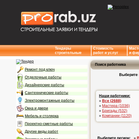
Тендеры
Стоимость
Маст
строительные
работ и услуг
и фи
Поиск работника
Ремонт под ключ
Выберите 
Отделочные работы
Дизайнерские работы
Сантехнические работы
Наши работники:
Электромонтажные работы
»
Все (2688)
»
Мастера (1036)
Окна и двери
»
Бригады (532)
»
Компании (1120)
Мебель и столярка
Проектно-сметные работы
Другие виды работ
Выберите регион:
»
В