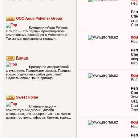
Рей
Рег
Спе
ООО Aqua Polymer Group
стр
Сан
Компания «Aqua Polymer
Group» — это первый производитель
композитных бассейнов в Узбекистане.
Ком
Так же мы производим террасн...
Рей
Рег
Спе
Вадим
две
меб
Бригада по декоративной
штукатурке. Принимаем заказы. Пришло
время отделочных работ для стен?
Ком
Надоели обои? Наша бригада ...
Рей
Рег
Спе
Зем
Sweet Home
Отд
Сан
Специализация –
Эле
архитектурный дизайн, дизайн
интерьеров, экстерьеров частных жилых
домов, гостиниц, офисов, банков, торго...
Ком
Рей
Рег