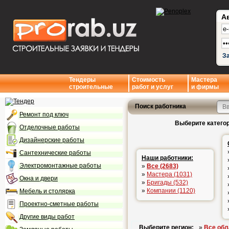
А
З
Тендеры
Стоимость
Мастера
строительные
работ и услуг
и фирмы
Поиск работника
Ремонт под ключ
Выберите категор
Отделочные работы
Дизайнерские работы
Сантехнические работы
Наши работники:
Электромонтажные работы
»
Все (2683)
»
Мастера (1031)
Окна и двери
»
Бригады (532)
»
Компании (1120)
Мебель и столярка
Проектно-сметные работы
Другие виды работ
Выберите регион:
»
Все обл