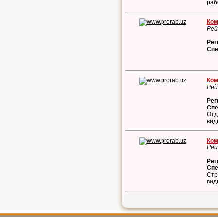
раб
Ком
Рей
Рег
Спе
Ком
Рей
Рег
Спе
Отд
вид
Ком
Рей
Рег
Спе
Стр
вид