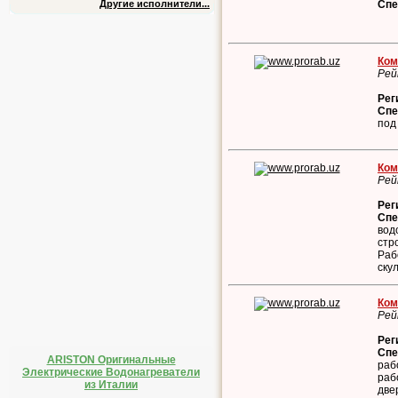
Спе
Другие исполнители...
Ком
Рей
Рег
Спе
под
Ком
Рей
Рег
Спе
вод
стр
Раб
ску
Ком
Рей
Рег
Спе
ARISTON Оригинальные
раб
Электрические Водонагреватели
раб
из Италии
две