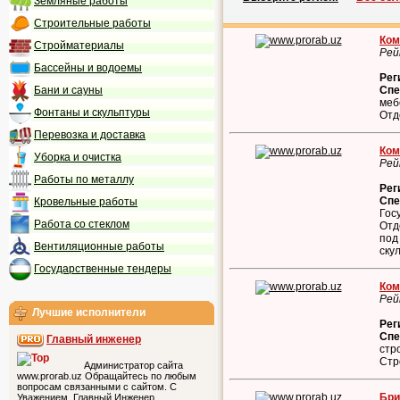
Земляные работы
Строительные работы
Ком
Стройматериалы
Рей
Бассейны и водоемы
Рег
Бани и сауны
Спе
меб
Фонтаны и скульптуры
Отд
Перевозка и доставка
Ком
Уборка и очистка
Рей
Работы по металлу
Рег
Спе
Кровельные работы
Гос
Работа со стеклом
Отд
под
Вентиляционные работы
ску
Государственные тендеры
Ком
Рей
Лучшие исполнители
Рег
Спе
Главный инженер
стр
Стр
Администратор сайта
www.prorab.uz Обращайтесь по любым
вопросам связанными с сайтом. С
Бри
Уважением, Главный Инженер