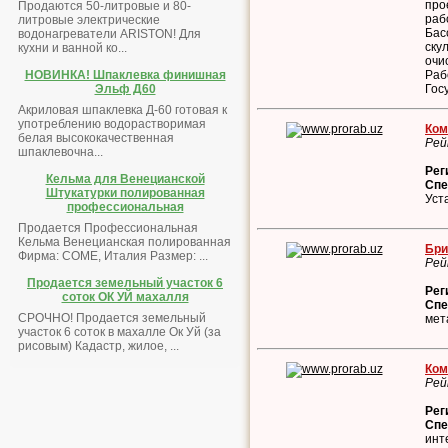
про
Продаются 50-литровые и 80-
раб
литровые электрические
Бас
водонагреватели ARISTON! Для
ску
кухни и ванной ко...
очи
Раб
НОВИНКА! Шпаклевка финишная
Гос
Эльф Д60
Акриловая шпаклевка Д-60 готовая к
употреблению водорастворимая
Ком
белая высококачественная
Рей
шпаклевочна...
Рег
Кельма для Венецианской
Спе
Штукатурки полированная
Уст
профессиональная
Продается Профессиональная
Кельма Венецианская полированная
Бри
Фирма: COME, Италия Размер: ...
Рей
Продается земельный участок 6
Рег
соток ОК УЙ махалля
Спе
СРОЧНО! Продается земельный
мет
участок 6 соток в махалле Ок Уй (за
рисовым) Кадастр, жилое, ...
Ком
Рей
Рег
Спе
инт