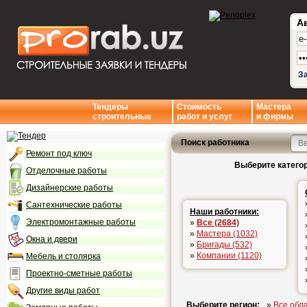
А
З
Тендеры
Стоимость
Мастера
строительные
работ и услуг
и фирмы
Поиск работника
Ремонт под ключ
Выберите категор
Отделочные работы
Дизайнерские работы
Сантехнические работы
Наши работники:
Электромонтажные работы
»
Все (2684)
»
Мастера (1032)
Окна и двери
»
Бригады (532)
»
Компании (1120)
Мебель и столярка
Проектно-сметные работы
Другие виды работ
Выберите регион:
»
Все обл