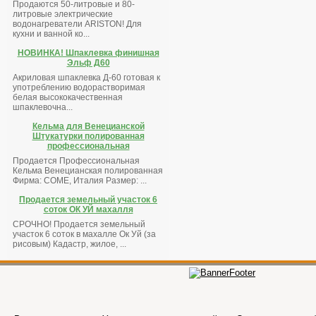
Продаются 50-литровые и 80-
литровые электрические
водонагреватели ARISTON! Для
кухни и ванной ко...
НОВИНКА! Шпаклевка финишная
Эльф Д60
Акриловая шпаклевка Д-60 готовая к
употреблению водорастворимая
белая высококачественная
шпаклевочна...
Кельма для Венецианской
Штукатурки полированная
профессиональная
Продается Профессиональная
Кельма Венецианская полированная
Фирма: COME, Италия Размер: ...
Продается земельный участок 6
соток ОК УЙ махалля
СРОЧНО! Продается земельный
участок 6 соток в махалле Ок Уй (за
рисовым) Кадастр, жилое, ...