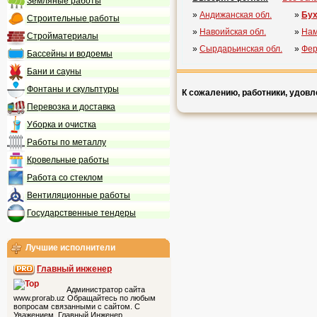
Земляные работы
»
Андижанская обл.
»
Бух
Строительные работы
»
Навоийская обл.
»
Нам
Стройматериалы
»
Сырдарьинская обл.
»
Фер
Бассейны и водоемы
Бани и сауны
Фонтаны и скульптуры
К сожалению, работники, удовл
Перевозка и доставка
Уборка и очистка
Работы по металлу
Кровельные работы
Работа со стеклом
Вентиляционные работы
Государственные тендеры
Лучшие исполнители
Главный инженер
Администратор сайта
www.prorab.uz Обращайтесь по любым
вопросам связанными с сайтом. С
Уважением, Главный Инженер