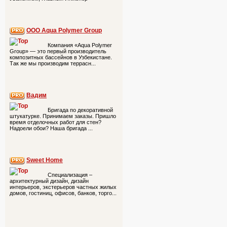
ООО Aqua Polymer Group
Компания «Aqua Polymer
Group» — это первый производитель
композитных бассейнов в Узбекистане.
Так же мы производим террасн...
Вадим
Бригада по декоративной
штукатурке. Принимаем заказы. Пришло
время отделочных работ для стен?
Надоели обои? Наша бригада ...
Sweet Home
Специализация –
архитектурный дизайн, дизайн
интерьеров, экстерьеров частных жилых
домов, гостиниц, офисов, банков, торго...