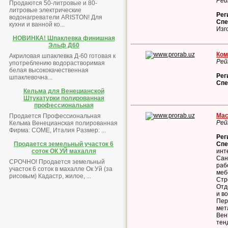
Рей
Продаются 50-литровые и 80-
литровые электрические
Рег
водонагреватели ARISTON! Для
Спе
кухни и ванной ко...
Изг
НОВИНКА! Шпаклевка финишная
Эльф Д60
Ком
Акриловая шпаклевка Д-60 готовая к
Рей
употреблению водорастворимая
белая высококачественная
Рег
шпаклевочна...
Спе
Кельма для Венецианской
Штукатурки полированная
профессиональная
Мас
Продается Профессиональная
Рей
Кельма Венецианская полированная
Фирма: COME, Италия Размер: ...
Рег
Спе
Продается земельный участок 6
инт
соток ОК УЙ махалля
Сан
СРОЧНО! Продается земельный
раб
участок 6 соток в махалле Ок Уй (за
меб
рисовым) Кадастр, жилое, ...
Стр
Отд
и в
Пер
мет
Вен
тен