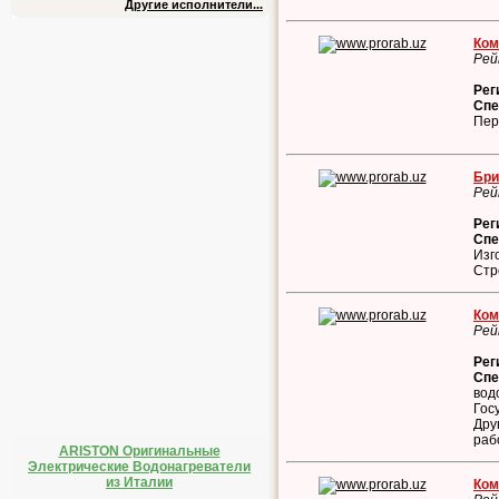
Другие исполнители...
Ком
Рей
Рег
Спе
Пер
Бри
Рей
Рег
Спе
Изг
Стр
Ком
Рей
Рег
Спе
вод
Гос
Дру
раб
ARISTON Оригинальные
Электрические Водонагреватели
из Италии
Ком