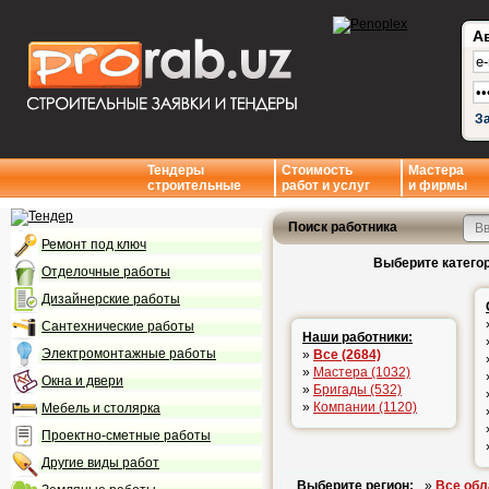
А
З
Тендеры
Стоимость
Мастера
строительные
работ и услуг
и фирмы
Поиск работника
Ремонт под ключ
Выберите категор
Отделочные работы
Дизайнерские работы
Сантехнические работы
Наши работники:
Электромонтажные работы
»
Все (2684)
»
Мастера (1032)
Окна и двери
»
Бригады (532)
»
Компании (1120)
Мебель и столярка
Проектно-сметные работы
Другие виды работ
Выберите регион:
»
Все обл