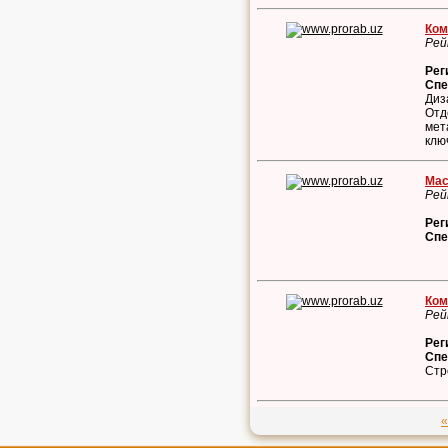
Ком
Рей
Рег
Спе
Диз
Отд
мет
клю
Мас
Рей
Рег
Спе
Ком
Рей
Рег
Спе
Стр
«