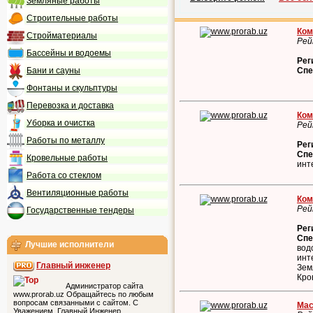
Земляные работы
Строительные работы
Ком
Стройматериалы
Рей
Бассейны и водоемы
Рег
Бани и сауны
Спе
Фонтаны и скульптуры
Перевозка и доставка
Ком
Уборка и очистка
Рей
Работы по металлу
Рег
Спе
Кровельные работы
инт
Работа со стеклом
Вентиляционные работы
Ком
Рей
Государственные тендеры
Рег
Спе
Лучшие исполнители
вод
инт
Главный инженер
Зем
Кро
Администратор сайта
www.prorab.uz Обращайтесь по любым
вопросам связанными с сайтом. С
Мас
Уважением, Главный Инженер