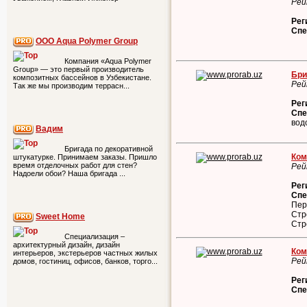
Рей
Рег
Спе
ООО Aqua Polymer Group
Компания «Aqua Polymer
Group» — это первый производитель
Бри
композитных бассейнов в Узбекистане.
Рей
Так же мы производим террасн...
Рег
Спе
вод
Вадим
Бригада по декоративной
Ком
штукатурке. Принимаем заказы. Пришло
время отделочных работ для стен?
Рей
Надоели обои? Наша бригада ...
Рег
Спе
Пер
Стр
Sweet Home
Стр
Специализация –
архитектурный дизайн, дизайн
Ком
интерьеров, экстерьеров частных жилых
Рей
домов, гостиниц, офисов, банков, торго...
Рег
Спе