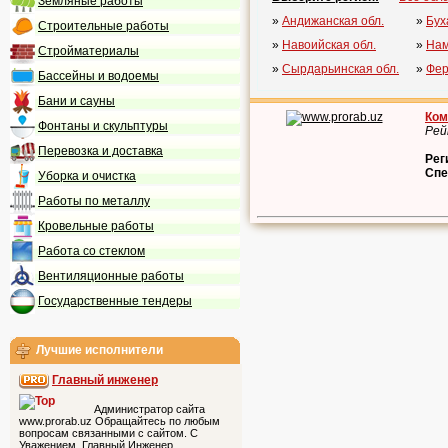
Земляные работы
»
Андижанская обл.
»
Бух
Строительные работы
»
Навоийская обл.
»
Нам
Стройматериалы
»
Сырдарьинская обл.
»
Фер
Бассейны и водоемы
Бани и сауны
Ком
Фонтаны и скульптуры
Рей
Перевозка и доставка
Рег
Спе
Уборка и очистка
Работы по металлу
Кровельные работы
Работа со стеклом
Вентиляционные работы
Государственные тендеры
Лучшие исполнители
Главный инженер
Администратор сайта
www.prorab.uz Обращайтесь по любым
вопросам связанными с сайтом. С
Уважением, Главный Инженер