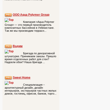
ООО Aqua Polymer Group
Компания «Aqua Polymer
Group» — это первый производитель
композитных бассейнов в Узбекистане.
Так же мы производим террасн...
Вадим
Бригада по декоративной
штукатурке. Принимаем заказы. Пришло
время отделочных работ для стен?
Надоели обои? Наша бригада ...
Sweet Home
Специализация –
архитектурный дизайн, дизайн
интерьеров, экстерьеров частных жилых
домов, гостиниц, офисов, банков, торго...