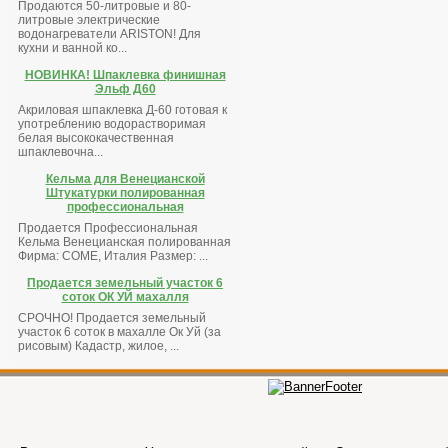
Продаются 50-литровые и 80-
литровые электрические
водонагреватели ARISTON! Для
кухни и ванной ко...
НОВИНКА! Шпаклевка финишная
Эльф Д60
Акриловая шпаклевка Д-60 готовая к
употреблению водорастворимая
белая высококачественная
шпаклевочна...
Кельма для Венецианской
Штукатурки полированная
профессиональная
Продается Профессиональная
Кельма Венецианская полированная
Фирма: COME, Италия Размер: ...
Продается земельный участок 6
соток ОК УЙ махалля
СРОЧНО! Продается земельный
участок 6 соток в махалле Ок Уй (за
рисовым) Кадастр, жилое, ...