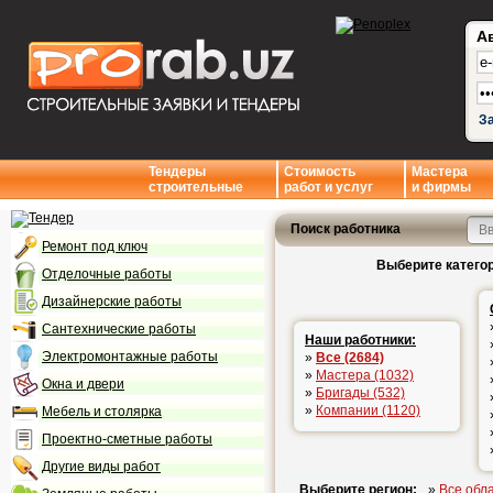
А
З
Тендеры
Стоимость
Мастера
строительные
работ и услуг
и фирмы
Поиск работника
Ремонт под ключ
Выберите категор
Отделочные работы
Дизайнерские работы
Сантехнические работы
Наши работники:
Электромонтажные работы
»
Все (2684)
»
Мастера (1032)
Окна и двери
»
Бригады (532)
»
Компании (1120)
Мебель и столярка
Проектно-сметные работы
Другие виды работ
Выберите регион:
»
Все обл