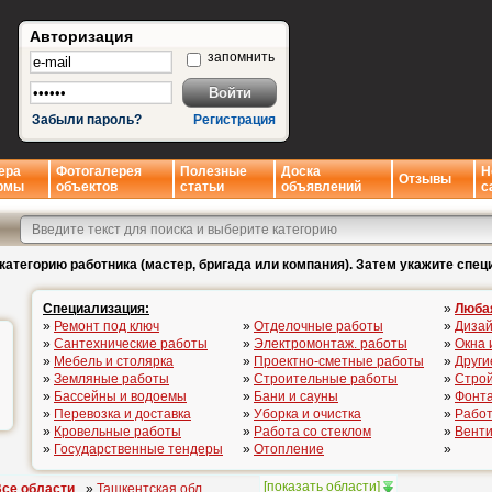
Авторизация
запомнить
Забыли пароль?
Регистрация
ера
Фотогалерея
Полезные
Доска
Н
Отзывы
рмы
объектов
статьи
объявлений
с
категорию работника (мастер, бригада или компания). Затем укажите спец
Специализация:
»
Люба
»
Ремонт под ключ
»
Отделочные работы
»
Дизай
»
Сантехнические работы
»
Электромонтаж. работы
»
Окна 
»
Мебель и столярка
»
Проектно-сметные работы
»
Други
»
Земляные работы
»
Строительные работы
»
Стро
»
Бассейны и водоемы
»
Бани и сауны
»
Фонта
»
Перевозка и доставка
»
Уборка и очистка
»
Работ
»
Кровельные работы
»
Работа со стеклом
»
Вент
»
Государственные тендеры
»
Отопление
»
[
показать области
]
се области
»
Ташкентская обл.