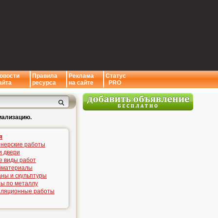
овости
Правила
Реклама
Статус
айта
ресурса
на сайте
PRO
иализацию.
я
нерские работы
и двери
е виды работ
йматериалы
ны и скульптуры
ы по металлу
иляционные работы