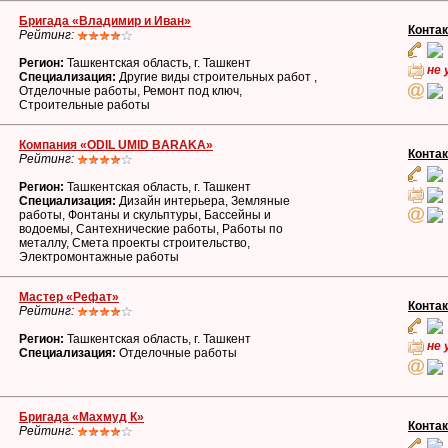
Бригада «Владимир и Иван»
Конта
Рейтинг:
Регион:
Ташкентская область, г. Ташкент
не 
Специализация:
Другие виды строительных работ ,
Отделочные работы, Ремонт под ключ,
Строительные работы
Компания «ODIL UMID BARAKA»
Конта
Рейтинг:
Регион:
Ташкентская область, г. Ташкент
Специализация:
Дизайн интерьера, Земляные
работы, Фонтаны и скульптуры, Бассейны и
водоемы, Сантехнические работы, Работы по
металлу, Смета проекты строительство,
Электромонтажные работы
Мастер «Рефат»
Конта
Рейтинг:
Регион:
Ташкентская область, г. Ташкент
не 
Специализация:
Отделочные работы
Бригада «Махмуд К»
Конта
Рейтинг: