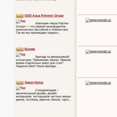
ООО Aqua Polymer Group
Компания «Aqua Polymer
Group» — это первый производитель
композитных бассейнов в Узбекистане.
Так же мы производим террасн...
Вадим
Бригада по декоративной
штукатурке. Принимаем заказы. Пришло
время отделочных работ для стен?
Надоели обои? Наша бригада ...
Sweet Home
Специализация –
архитектурный дизайн, дизайн
интерьеров, экстерьеров частных жилых
домов, гостиниц, офисов, банков, торго...