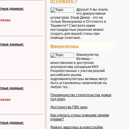
ОТТОЧЕНТО ?
ктные данные:
Друзья! А вы знали,
что декоративная
штукатурка Эльф Декор - это не
указан
только Венецианка и Отточенто в
Ташкенте? Смотрите какие
нестандартные решения можно
создать для вашей стены при
помощи сочетани...
ктные данные:
Манипуляторы
Манипулятор
Велмаш –
качественная и доступная
альтернатива западным КМУ.
Разработанные с учетом реалий
российского рынка,
гидроманипуляторы велмаш могут
быть установлены практически на
любую тех...
ктные данные:
Преимущество строительства домов
под ключ
указан
Достоинства ПВХ окон
Как сделать стены ровными своими
руками?
ктные данные:
Ремонт квартиры в новостройке