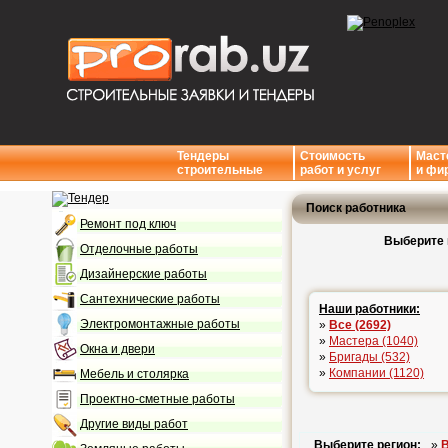
Тендеры
Стоимость
Маст
строительные
работ и услуг
и фи
Поиск работника
Ремонт под ключ
Выберите 
Отделочные работы
Дизайнерские работы
Сантехнические работы
Наши работники:
Электромонтажные работы
»
Все (2692)
»
Мастера (1040)
Окна и двери
»
Бригады (532)
»
Компании (1120)
Мебель и столярка
Проектно-сметные работы
Другие виды работ
Выберите регион:
»
В