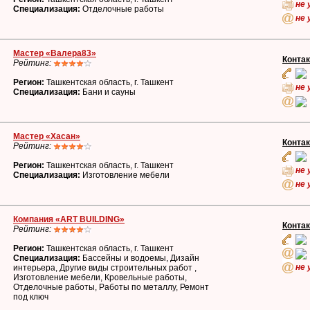
не 
Специализация:
Отделочные работы
не 
Мастер «Валера83»
Конта
Рейтинг:
Регион:
Ташкентская область, г. Ташкент
не 
Специализация:
Бани и сауны
Мастер «Хасан»
Конта
Рейтинг:
Регион:
Ташкентская область, г. Ташкент
не 
Специализация:
Изготовление мебели
не 
Компания «ART BUILDING»
Конта
Рейтинг:
Регион:
Ташкентская область, г. Ташкент
Специализация:
Бассейны и водоемы, Дизайн
не 
интерьера, Другие виды строительных работ ,
Изготовление мебели, Кровельные работы,
Отделочные работы, Работы по металлу, Ремонт
под ключ