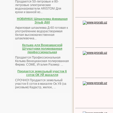
Продаются 50-литровые и 80-
литровые электрические
водонагреватели ARISTON! Для
кухни и ванной ко...
НОВИНКА! Шпаклевка финишная
Эльф Д60
Акриловая шпаклевка Д-60 готовая к
употреблению водорастворимая
белая высококачественная
шпаклевочна...
Кельма для Венецианской
Штукатурки полированная
профессиональная
Продается Профессиональная
Кельма Венецианская полированная
Фирма: COME, Италия Размер: ...
Продается земельный участок 6
соток ОК УЙ махалля
СРОЧНО! Продается земельный
участок 6 соток в махалле Ок Уй (за
рисовым) Кадастр, жилое, ...