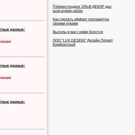
Ўзбекистондаги ЭЛЬФ ДЕКОР дан
шов-шувли хабар
Как сделать эффект перламутра
своими руками
ктные данные:
Высолы и как с ними боротся
OOO "LUX DESIGN" Дизайн Проект
указан
Комфортный
ктные данные:
указан
ктные данные: