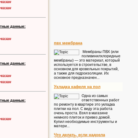
указан
указан
ктные данные:
указан
пвх мембрана
Мембраны ПВХ (или
поливинилхлоридные
мембраны) — это материал, который
ктные данные:
используется в строительстве, в
основном для кровельных покрытий,
а также для гидроизоляции. Их
указан
основное предназначен...
указан
Укладка кафеля на пол
Одна из самых
ответственных работ
ктные данные:
по ремонту в квартире это укладка
плитки на пол. С виду эта работа
очень проста. Взял в магазине
немного плиток и привез домой.
указан
Купил необходимые инструменты и
матери...
Что делать, если надоела