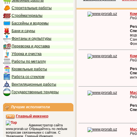
Земляные работы
Строительные работы
Ком
Стройматериалы
Рей
Бассейны и водоемы
Рег
Бани и сауны
Спе
вод
Фонтаны и скульптуры
Сан
Фон
Перевозка и доставка
Уборка и очистка
Ком
Рей
Работы по металлу
Рег
Кровельные работы
Спе
Работа со стеклом
инт
Вентиляционные работы
Государственные тендеры
Мас
Рей
Рег
Лучшие исполнители
Спе
Главный инженер
Администратор сайта
www.prorab.uz Обращайтесь по любым
Мас
вопросам связанными с сайтом. С
Рей
Уважением, Главный Инженер