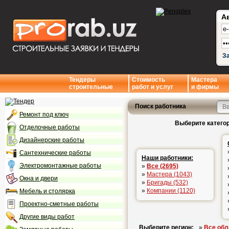
А
З
Тендеры
Стоимость
Мастера
строительные
работ и услуг
и фирмы
Поиск работника
Ремонт под ключ
Выберите категор
Отделочные работы
Дизайнерские работы
Сантехнические работы
Наши работники:
Электромонтажные работы
»
Все (2695)
»
Мастера (1043)
Окна и двери
»
Бригады (532)
»
Компании (1120)
Мебель и столярка
Проектно-сметные работы
Другие виды работ
Выберите регион:
»
Все обл