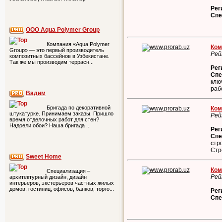
Рег
Спе
ООО Aqua Polymer Group
Компания «Aqua Polymer
Ком
Group» — это первый производитель
Рей
композитных бассейнов в Узбекистане.
Так же мы производим террасн...
Рег
Спе
клю
раб
Вадим
Бригада по декоративной
Ком
штукатурке. Принимаем заказы. Пришло
Рей
время отделочных работ для стен?
Надоели обои? Наша бригада ...
Рег
Спе
стр
Стр
Sweet Home
Ком
Специализация –
Рей
архитектурный дизайн, дизайн
интерьеров, экстерьеров частных жилых
домов, гостиниц, офисов, банков, торго...
Рег
Спе