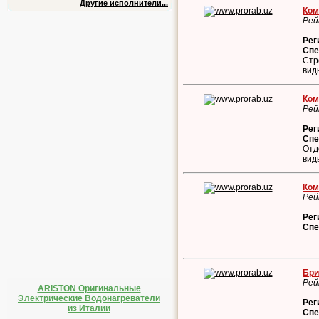
Другие исполнители...
Ком
Рей
Рег
Спе
Стр
вид
Ком
Рей
Рег
Спе
Отд
вид
Ком
Рей
Рег
Спе
Бри
Рей
ARISTON Оригинальные
Электрические Водонагреватели
Рег
из Италии
Спе