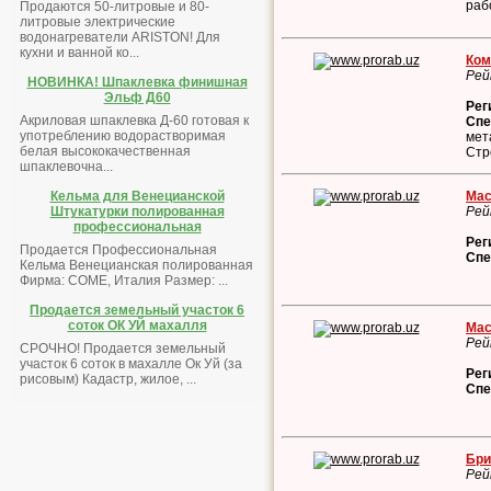
раб
Продаются 50-литровые и 80-
литровые электрические
водонагреватели ARISTON! Для
кухни и ванной ко...
Ком
Рей
НОВИНКА! Шпаклевка финишная
Эльф Д60
Рег
Акриловая шпаклевка Д-60 готовая к
Спе
употреблению водорастворимая
мет
белая высококачественная
Стр
шпаклевочна...
Мас
Кельма для Венецианской
Рей
Штукатурки полированная
профессиональная
Рег
Продается Профессиональная
Спе
Кельма Венецианская полированная
Фирма: COME, Италия Размер: ...
Продается земельный участок 6
соток ОК УЙ махалля
Мас
Рей
СРОЧНО! Продается земельный
участок 6 соток в махалле Ок Уй (за
Рег
рисовым) Кадастр, жилое, ...
Спе
Бри
Рей