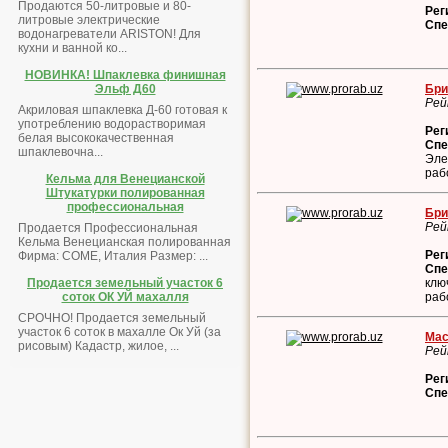
Продаются 50-литровые и 80-
Рег
литровые электрические
Спе
водонагреватели ARISTON! Для
кухни и ванной ко...
НОВИНКА! Шпаклевка финишная
Бри
Эльф Д60
Рей
Акриловая шпаклевка Д-60 готовая к
употреблению водорастворимая
Рег
белая высококачественная
Спе
шпаклевочна...
Эле
раб
Кельма для Венецианской
Штукатурки полированная
профессиональная
Бри
Рей
Продается Профессиональная
Кельма Венецианская полированная
Рег
Фирма: COME, Италия Размер: ...
Спе
клю
Продается земельный участок 6
раб
соток ОК УЙ махалля
СРОЧНО! Продается земельный
участок 6 соток в махалле Ок Уй (за
Мас
рисовым) Кадастр, жилое, ...
Рей
Рег
Спе