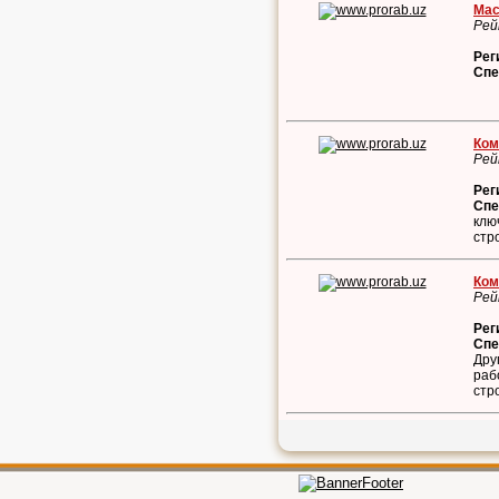
Мас
Рей
Рег
Спе
Ком
Рей
Рег
Спе
клю
стр
Ком
Рей
Рег
Спе
Дру
раб
стр