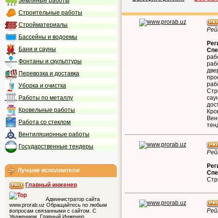
Земляные работы
Строительные работы
Стройматериалы
Рей
Бассейны и водоемы
Рег
Бани и сауны
Спе
раб
Фонтаны и скульптуры
раб
две
Перевозка и доставка
про
раб
Уборка и очистка
Стр
Работы по металлу
сау
дос
Кровельные работы
Кро
Вен
Работа со стеклом
тен
Вентиляционные работы
Государственные тендеры
Рей
Рег
Лучшие исполнители
Спе
Стр
Главный инженер
Администратор сайта
www.prorab.uz Обращайтесь по любым
Рей
вопросам связанными с сайтом. С
Уважением, Главный Инженер