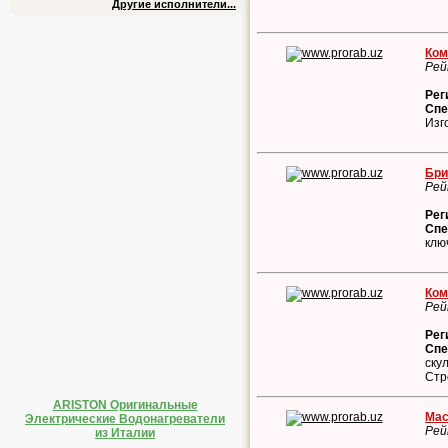
Другие исполнители...
Ком
Рей
Рег
Спе
Изг
Бри
Рей
Рег
Спе
клю
Ком
Рей
Рег
Спе
ску
Стр
ARISTON Оригинальные
Мас
Электрические Водонагреватели
Рей
из Италии