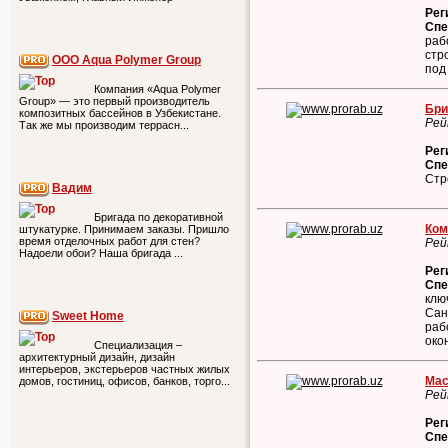
Рег
Спе
раб
стр
ООО Aqua Polymer Group
под
Компания «Aqua Polymer
Group» — это первый производитель
Бри
композитных бассейнов в Узбекистане.
Рей
Так же мы производим террасн...
Рег
Спе
Стр
Вадим
Бригада по декоративной
Ком
штукатурке. Принимаем заказы. Пришло
время отделочных работ для стен?
Рей
Надоели обои? Наша бригада ...
Рег
Спе
клю
Сан
Sweet Home
раб
око
Специализация –
архитектурный дизайн, дизайн
интерьеров, экстерьеров частных жилых
Мас
домов, гостиниц, офисов, банков, торго...
Рей
Рег
Спе