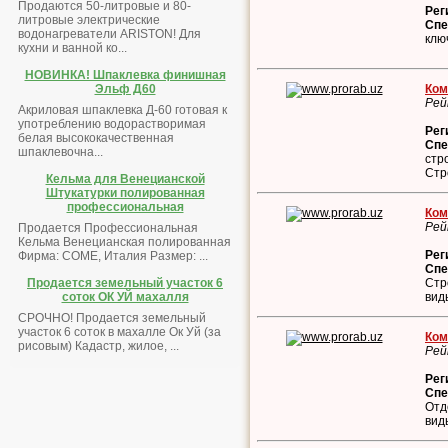
Продаются 50-литровые и 80-
Рег
литровые электрические
Спе
водонагреватели ARISTON! Для
клю
кухни и ванной ко...
НОВИНКА! Шпаклевка финишная
Ком
Эльф Д60
Рей
Акриловая шпаклевка Д-60 готовая к
употреблению водорастворимая
Рег
белая высококачественная
Спе
шпаклевочна...
стр
Стр
Кельма для Венецианской
Штукатурки полированная
профессиональная
Ком
Рей
Продается Профессиональная
Кельма Венецианская полированная
Рег
Фирма: COME, Италия Размер: ...
Спе
Стр
Продается земельный участок 6
вид
соток ОК УЙ махалля
СРОЧНО! Продается земельный
участок 6 соток в махалле Ок Уй (за
Ком
рисовым) Кадастр, жилое, ...
Рей
Рег
Спе
Отд
вид