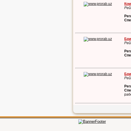
Ком
Рей
Рег
Спе
Бри
Рей
Рег
Спе
Бри
Рей
Рег
Спе
раб