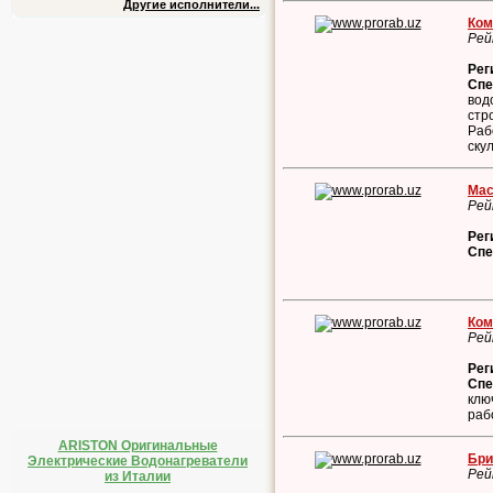
Другие исполнители...
Ком
Рей
Рег
Спе
вод
стр
Раб
ску
Мас
Рей
Рег
Спе
Ком
Рей
Рег
Спе
клю
раб
ARISTON Оригинальные
Бри
Электрические Водонагреватели
Рей
из Италии