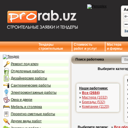
А
З
Тендеры
Стоимость
Мастера
строительные
работ и услуг
и фирмы
Поиск работника
Ремонт под ключ
Выберите категор
Отделочные работы
Дизайнерские работы
Сантехнические работы
Наши работники:
Электромонтажные работы
»
Все (2684)
»
Мастера (1032)
Окна и двери
»
Бригады (532)
»
Компании (1120)
Мебель и столярка
Проектно-сметные работы
Другие виды работ
Выберите регион:
»
Все обл