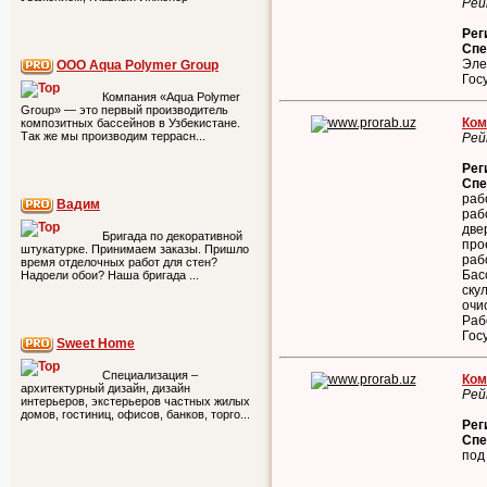
Рей
Рег
Спе
Эле
ООО Aqua Polymer Group
Гос
Компания «Aqua Polymer
Group» — это первый производитель
Ком
композитных бассейнов в Узбекистане.
Так же мы производим террасн...
Рей
Рег
Спе
раб
Вадим
раб
две
Бригада по декоративной
про
штукатурке. Принимаем заказы. Пришло
раб
время отделочных работ для стен?
Бас
Надоели обои? Наша бригада ...
ску
очи
Раб
Гос
Sweet Home
Специализация –
Ком
архитектурный дизайн, дизайн
Рей
интерьеров, экстерьеров частных жилых
домов, гостиниц, офисов, банков, торго...
Рег
Спе
под