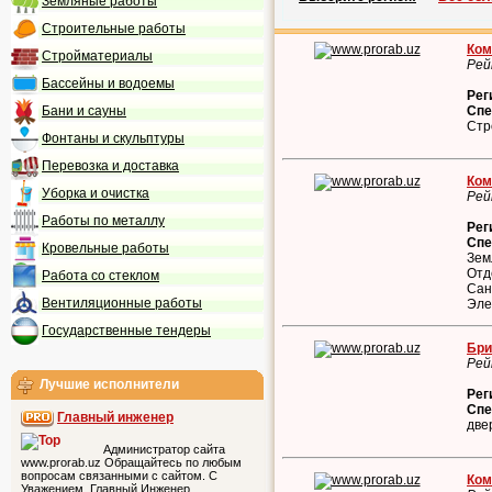
Земляные работы
Строительные работы
Ком
Стройматериалы
Рей
Бассейны и водоемы
Рег
Бани и сауны
Спе
Стр
Фонтаны и скульптуры
Перевозка и доставка
Ком
Уборка и очистка
Рей
Работы по металлу
Рег
Спе
Кровельные работы
Зем
Отд
Работа со стеклом
Сан
Вентиляционные работы
Эле
Государственные тендеры
Бри
Рей
Лучшие исполнители
Рег
Спе
Главный инженер
две
Администратор сайта
www.prorab.uz Обращайтесь по любым
вопросам связанными с сайтом. С
Ком
Уважением, Главный Инженер