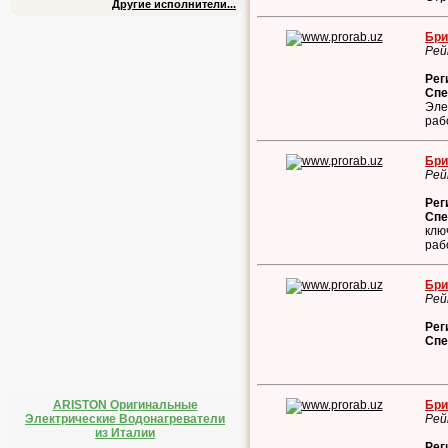
Другие исполнители...
Бри
Рей
Рег
Спе
Эле
раб
Бри
Рей
Рег
Спе
клю
раб
Бри
Рей
Рег
Спе
Бри
ARISTON Оригинальные
Рей
Электрические Водонагреватели
из Италии
Рег