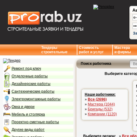
А
З
Тендеры
Стоимость
Мастера
строительные
работ и услуг
и фирмы
Поиск работника
Ремонт под ключ
Выберите категор
Отделочные работы
Дизайнерские работы
Сантехнические работы
Наши работники:
Электромонтажные работы
»
Все (2696)
»
Мастера (1044)
Окна и двери
»
Бригады (532)
»
Компании (1120)
Мебель и столярка
Проектно-сметные работы
Другие виды работ
Выберите регион:
»
Все обл