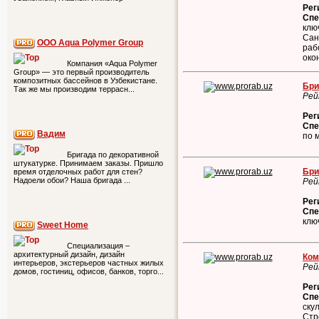
Рег
Спе
клю
Сан
ООО Aqua Polymer Group
раб
око
Компания «Aqua Polymer
Group» — это первый производитель
композитных бассейнов в Узбекистане.
Бри
Так же мы производим террасн...
Рей
Рег
Спе
Вадим
по 
Бригада по декоративной
штукатурке. Принимаем заказы. Пришло
Бри
время отделочных работ для стен?
Надоели обои? Наша бригада ...
Рей
Рег
Спе
клю
Sweet Home
Специализация –
архитектурный дизайн, дизайн
Ком
интерьеров, экстерьеров частных жилых
Рей
домов, гостиниц, офисов, банков, торго...
Рег
Спе
ску
Стр