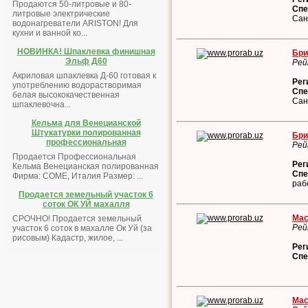
Продаются 50-литровые и 80-
Спе
литровые электрические
Сан
водонагреватели ARISTON! Для
кухни и ванной ко...
НОВИНКА! Шпаклевка финишная
Бри
Эльф Д60
Рей
Акриловая шпаклевка Д-60 готовая к
Рег
употреблению водорастворимая
Спе
белая высококачественная
Сан
шпаклевочна...
Кельма для Венецианской
Штукатурки полированная
Бри
профессиональная
Рей
Продается Профессиональная
Рег
Кельма Венецианская полированная
Спе
Фирма: COME, Италия Размер: ...
раб
Продается земельный участок 6
соток ОК УЙ махалля
Мас
СРОЧНО! Продается земельный
Рей
участок 6 соток в махалле Ок Уй (за
рисовым) Кадастр, жилое, ...
Рег
Спе
Мас