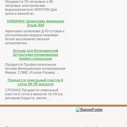
Продаются 50-литровые и 80-
литровые электрические
водонагреватели ARISTON! Для
кухни и ванной ко...
НОВИНКА! Шпаклевка финишная
Эльф Д60
Акриловая шпаклевка Д-60 готовая к
употреблению водорастворимая
белая высококачественная
шпаклевочна...
Кельма для Венецианской
Штукатурки полированная
профессиональная
Продается Профессиональная
Кельма Венецианская полированная
Фирма: COME, Италия Размер: ...
Продается земельный участок 6
соток ОК УЙ махалля
СРОЧНО! Продается земельный
участок 6 соток в махалле Ок Уй (за
рисовым) Кадастр, жилое, ...