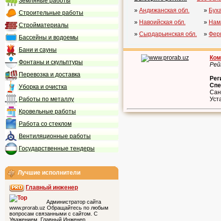
Земляные работы
»
Андижанская обл.
»
Буха
Строительные работы
»
Навоийская обл.
»
Нам
Стройматериалы
»
Сырдарьинская обл.
»
Ферг
Бассейны и водоемы
Бани и сауны
Ком
Фонтаны и скульптуры
Рей
Перевозка и доставка
Рег
Спе
Уборка и очистка
Сан
Работы по металлу
Уст
Кровельные работы
Работа со стеклом
Вентиляционные работы
Государственные тендеры
Лучшие исполнители
Главный инженер
Администратор сайта
www.prorab.uz Обращайтесь по любым
вопросам связанными с сайтом. С
Уважением, Главный Инженер