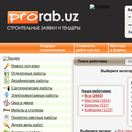
А
З
Тендеры
Стоимость
Мастера
строительные
работ и услуг
и фирмы
Поиск работника
Ремонт под ключ
Выберите категор
Отделочные работы
Дизайнерские работы
Сантехнические работы
Наши работники:
Электромонтажные работы
»
Все (2693)
»
Мастера (1041)
Окна и двери
»
Бригады (532)
»
Компании (1120)
Мебель и столярка
Проектно-сметные работы
Другие виды работ
Выберите регион:
»
Все обл