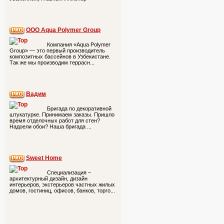
ООО Aqua Polymer Group
Компания «Aqua Polymer
Group» — это первый производитель
композитных бассейнов в Узбекистане.
Так же мы производим террасн...
Вадим
Бригада по декоративной
штукатурке. Принимаем заказы. Пришло
время отделочных работ для стен?
Надоели обои? Наша бригада ...
Sweet Home
Специализация –
архитектурный дизайн, дизайн
интерьеров, экстерьеров частных жилых
домов, гостиниц, офисов, банков, торго...