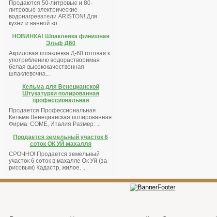
Продаются 50-литровые и 80-
литровые электрические
водонагреватели ARISTON! Для
кухни и ванной ко...
НОВИНКА! Шпаклевка финишная
Эльф Д60
Акриловая шпаклевка Д-60 готовая к
употреблению водорастворимая
белая высококачественная
шпаклевочна...
Кельма для Венецианской
Штукатурки полированная
профессиональная
Продается Профессиональная
Кельма Венецианская полированная
Фирма: COME, Италия Размер: ...
Продается земельный участок 6
соток ОК УЙ махалля
СРОЧНО! Продается земельный
участок 6 соток в махалле Ок Уй (за
рисовым) Кадастр, жилое, ...