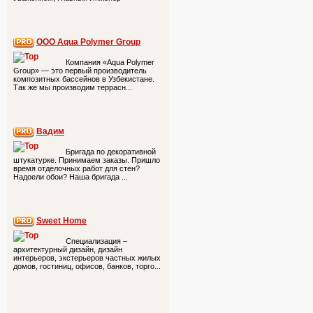
ООО Aqua Polymer Group
Компания «Aqua Polymer
Group» — это первый производитель
композитных бассейнов в Узбекистане.
Так же мы производим террасн...
Вадим
Бригада по декоративной
штукатурке. Принимаем заказы. Пришло
время отделочных работ для стен?
Надоели обои? Наша бригада ...
Sweet Home
Специализация –
архитектурный дизайн, дизайн
интерьеров, экстерьеров частных жилых
домов, гостиниц, офисов, банков, торго...