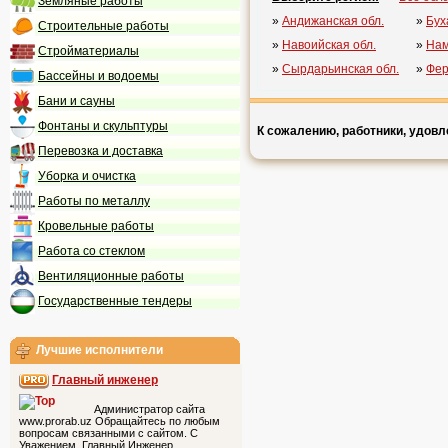
Земляные работы
»
Андижанская обл.
»
Бух
Строительные работы
»
Навоийская обл.
»
Нам
Стройматериалы
»
Сырдарьинская обл.
»
Фер
Бассейны и водоемы
Бани и сауны
Фонтаны и скульптуры
К сожалению, работники, удовл
Перевозка и доставка
Уборка и очистка
Работы по металлу
Кровельные работы
Работа со стеклом
Вентиляционные работы
Государственные тендеры
Лучшие исполнители
Главный инженер
Администратор сайта
www.prorab.uz Обращайтесь по любым
вопросам связанными с сайтом. С
Уважением, Главный Инженер