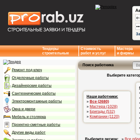
А
З
Тендеры
Стоимость
Мастера
строительные
работ и услуг
и фирмы
Поиск работника
Ремонт под ключ
Выберите категор
Отделочные работы
Дизайнерские работы
Сантехнические работы
Наши работники:
Электромонтажные работы
»
Все (2680)
»
Мастера (1028)
Окна и двери
»
Бригады (532)
»
Компании (1120)
Мебель и столярка
Проектно-сметные работы
Другие виды работ
Выберите регион:
»
Все обл