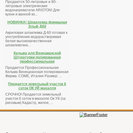
Продаются 50-литровые и 80-
литровые электрические
водонагреватели ARISTON! Для
кухни и ванной ко...
НОВИНКА! Шпаклевка финишная
Эльф Д60
Акриловая шпаклевка Д-60 готовая к
употреблению водорастворимая
белая высококачественная
шпаклевочна...
Кельма для Венецианской
Штукатурки полированная
профессиональная
Продается Профессиональная
Кельма Венецианская полированная
Фирма: COME, Италия Размер: ...
Продается земельный участок 6
соток ОК УЙ махалля
СРОЧНО! Продается земельный
участок 6 соток в махалле Ок Уй (за
рисовым) Кадастр, жилое, ...