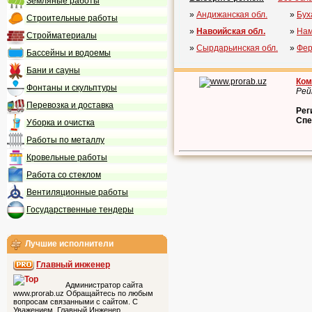
Земляные работы
»
Андижанская обл.
»
Бух
Строительные работы
»
Навоийская обл.
»
Нам
Стройматериалы
»
Сырдарьинская обл.
»
Фер
Бассейны и водоемы
Бани и сауны
Ком
Фонтаны и скульптуры
Рей
Перевозка и доставка
Рег
Спе
Уборка и очистка
Работы по металлу
Кровельные работы
Работа со стеклом
Вентиляционные работы
Государственные тендеры
Лучшие исполнители
Главный инженер
Администратор сайта
www.prorab.uz Обращайтесь по любым
вопросам связанными с сайтом. С
Уважением, Главный Инженер