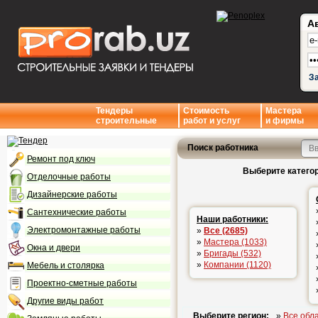
А
З
Тендеры
Стоимость
Мастера
строительные
работ и услуг
и фирмы
Поиск работника
Ремонт под ключ
Выберите категор
Отделочные работы
Дизайнерские работы
Сантехнические работы
Наши работники:
Электромонтажные работы
»
Все (2685)
»
Мастера (1033)
Окна и двери
»
Бригады (532)
»
Компании (1120)
Мебель и столярка
Проектно-сметные работы
Другие виды работ
Выберите регион:
»
Все обл