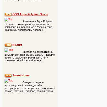
ООО Aqua Polymer Group
Компания «Aqua Polymer
Group» — это первый производитель
композитных бассейнов в Узбекистане.
Так же мы производим террасн...
Вадим
Бригада по декоративной
штукатурке. Принимаем заказы. Пришло
время отделочных работ для стен?
Надоели обои? Наша бригада ...
Sweet Home
Специализация –
архитектурный дизайн, дизайн
интерьеров, экстерьеров частных жилых
домов, гостиниц, офисов, банков, торго...