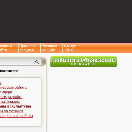
овости
Правила
Реклама
Статус
айта
ресурса
на сайте
PRO
иализацию.
я
нерские работы
и двери
е виды работ
йматериалы
аны и скульптуры
ы по металлу
иляционные работы