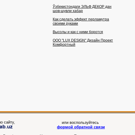
Ўзбекистондаги ЭЛЬФ ДЕКОР дан
шов-шувли хабар
Как сделать эффект перламутра
своими руками
Высолы и как с ними боротся
OOO "LUX DESIGN" Дизайн Проект
Комфортный
о сайту,
или воспользуйтесь
формой обратной связи