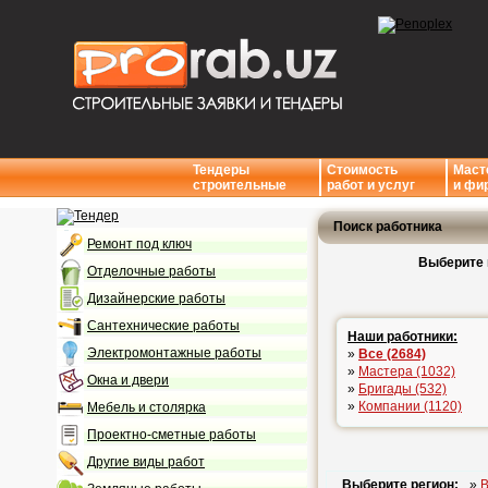
Тендеры
Стоимость
Маст
строительные
работ и услуг
и фи
Поиск работника
Ремонт под ключ
Выберите 
Отделочные работы
Дизайнерские работы
Сантехнические работы
Наши работники:
Электромонтажные работы
»
Все (2684)
»
Мастера (1032)
Окна и двери
»
Бригады (532)
»
Компании (1120)
Мебель и столярка
Проектно-сметные работы
Другие виды работ
Выберите регион:
»
В