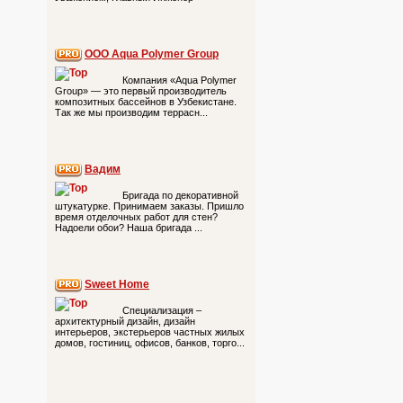
ООО Aqua Polymer Group
Компания «Aqua Polymer
Group» — это первый производитель
композитных бассейнов в Узбекистане.
Так же мы производим террасн...
Вадим
Бригада по декоративной
штукатурке. Принимаем заказы. Пришло
время отделочных работ для стен?
Надоели обои? Наша бригада ...
Sweet Home
Специализация –
архитектурный дизайн, дизайн
интерьеров, экстерьеров частных жилых
домов, гостиниц, офисов, банков, торго...