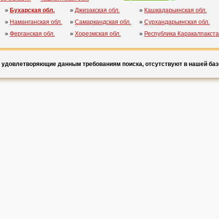
»
Бухарская обл.
»
Джизакская обл.
»
Кашкадарьинская обл.
»
Наманганская обл.
»
Самаркандская обл.
»
Сурхандарьинская обл.
»
Ферганская обл.
»
Хорезмская обл.
»
Республика Каракалпакст
, удовлетворяющие данным требованиям поиска, отсутствуют в нашей базе