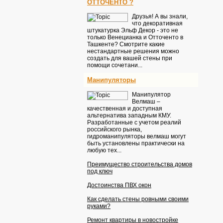
ОТТОЧЕНТО ?
Друзья! А вы знали,
что декоративная
штукатурка Эльф Декор - это не
только Венецианка и Отточенто в
Ташкенте? Смотрите какие
нестандартные решения можно
создать для вашей стены при
помощи сочетани...
Манипуляторы
Манипулятор
Велмаш –
качественная и доступная
альтернатива западным КМУ.
Разработанные с учетом реалий
российского рынка,
гидроманипуляторы велмаш могут
быть установлены практически на
любую тех...
Преимущество строительства домов
под ключ
Достоинства ПВХ окон
Как сделать стены ровными своими
руками?
Ремонт квартиры в новостройке