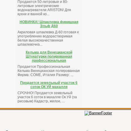
Продаются 50-литровые и 80-
литровые электрические
водонагреватели ARISTON! Для
кухни и ванной ко...
НОВИНКА! Шпаклевка финишная
Эльф Д60
Акриловая шпаклевка Д-60 готовая к
употреблению водорастворимая
белая высококачественная
шпаклевочна...
Кельма для Венецианской
Штукатурки полированная
профессиональная
Продается Профессиональная
Кельма Венецианская полированная
Фирма: COME, Италия Размер: ...
Продается земельный участок 6
соток ОК УЙ махалля
СРОЧНО! Продается земельный
участок 6 соток в махалле Ок Уй (за
рисовым) Кадастр, жилое, ...