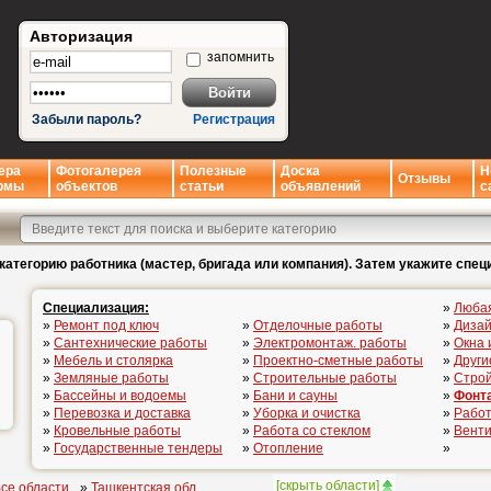
Авторизация
запомнить
Забыли пароль?
Регистрация
ера
Фотогалерея
Полезные
Доска
Н
Отзывы
рмы
объектов
статьи
объявлений
с
категорию работника (мастер, бригада или компания). Затем укажите спец
Специализация:
»
Люба
»
Ремонт под ключ
»
Отделочные работы
»
Дизай
»
Сантехнические работы
»
Электромонтаж. работы
»
Окна 
»
Мебель и столярка
»
Проектно-сметные работы
»
Други
»
Земляные работы
»
Строительные работы
»
Стро
»
Бассейны и водоемы
»
Бани и сауны
»
Фонт
»
Перевозка и доставка
»
Уборка и очистка
»
Работ
»
Кровельные работы
»
Работа со стеклом
»
Вент
»
Государственные тендеры
»
Отопление
»
[
скрыть области
]
се области
»
Ташкентская обл.