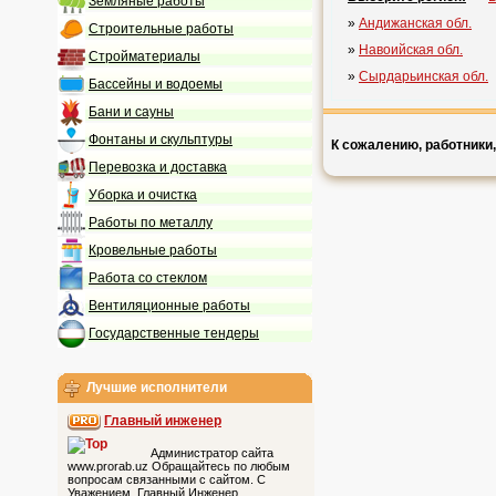
Земляные работы
»
Андижанская обл.
Строительные работы
»
Навоийская обл.
Стройматериалы
»
Сырдарьинская обл.
Бассейны и водоемы
Бани и сауны
Фонтаны и скульптуры
К сожалению, работники
Перевозка и доставка
Уборка и очистка
Работы по металлу
Кровельные работы
Работа со стеклом
Вентиляционные работы
Государственные тендеры
Лучшие исполнители
Главный инженер
Администратор сайта
www.prorab.uz Обращайтесь по любым
вопросам связанными с сайтом. С
Уважением, Главный Инженер