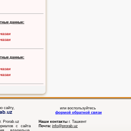
ктные данные:
указан
указан
ктные данные:
указан
указан
о сайту,
или воспользуйтесь
формой обратной связи
. Prorab.uz
Наши контакты
г. Ташкент
ериалов с сайта
Почта:
info@prorab.uz
ния владельца.