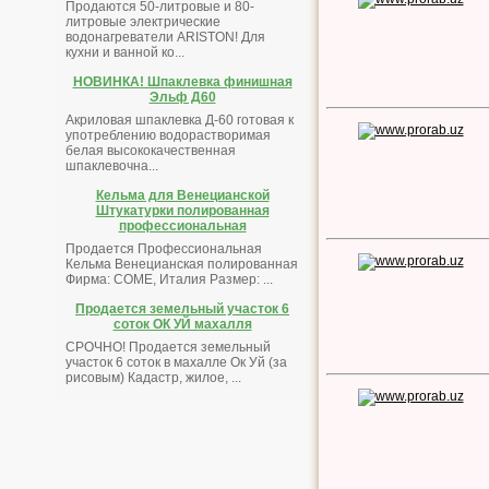
Продаются 50-литровые и 80-
литровые электрические
водонагреватели ARISTON! Для
кухни и ванной ко...
НОВИНКА! Шпаклевка финишная
Эльф Д60
Акриловая шпаклевка Д-60 готовая к
употреблению водорастворимая
белая высококачественная
шпаклевочна...
Кельма для Венецианской
Штукатурки полированная
профессиональная
Продается Профессиональная
Кельма Венецианская полированная
Фирма: COME, Италия Размер: ...
Продается земельный участок 6
соток ОК УЙ махалля
СРОЧНО! Продается земельный
участок 6 соток в махалле Ок Уй (за
рисовым) Кадастр, жилое, ...