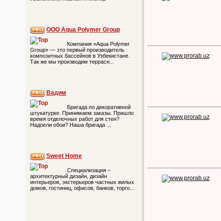
ООО Aqua Polymer Group
Компания «Aqua Polymer
Group» — это первый производитель
композитных бассейнов в Узбекистане.
Так же мы производим террасн...
Вадим
Бригада по декоративной
штукатурке. Принимаем заказы. Пришло
время отделочных работ для стен?
Надоели обои? Наша бригада ...
Sweet Home
Специализация –
архитектурный дизайн, дизайн
интерьеров, экстерьеров частных жилых
домов, гостиниц, офисов, банков, торго...