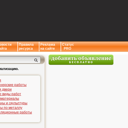
овости
Правила
Реклама
Статус
айта
ресурса
на сайте
PRO
иализацию.
я
нерские работы
и двери
е виды работ
йматериалы
ны и скульптуры
ы по металлу
иляционные работы