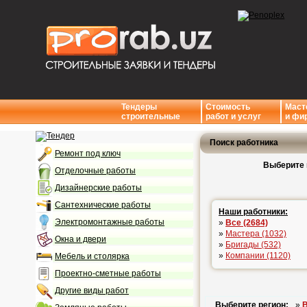
Тендеры
Стоимость
Маст
строительные
работ и услуг
и фи
Поиск работника
Ремонт под ключ
Выберите 
Отделочные работы
Дизайнерские работы
Сантехнические работы
Наши работники:
Электромонтажные работы
»
Все (2684)
»
Мастера (1032)
Окна и двери
»
Бригады (532)
»
Компании (1120)
Мебель и столярка
Проектно-сметные работы
Другие виды работ
Выберите регион:
»
В