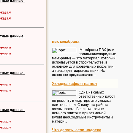
ктные данные:
указан
указан
ктные данные:
пвх мембрана
указан
Мембраны ПВХ (или
поливинилхлоридные
указан
мембраны) — это материал, который
используется в строительстве, в
основном для кровельных покрытий,
а также для гидроизоляции. Их
ктные данные:
основное предназначен...
Укладка кафеля на пол
указан
указан
Одна из самых
ответственных работ
по ремонту в квартире это укладка
плитки на пол. С виду эта работа
очень проста. Взял в магазине
ктные данные:
немного плиток и привез домой.
Купил необходимые инструменты и
матери...
указан
указан
Что делать, если надоела