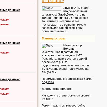
ОТТОЧЕНТО ?
Друзья! А вы знали,
ктные данные:
что декоративная
штукатурка Эльф Декор - это не
только Венецианка и Отточенто в
указан
Ташкенте? Смотрите какие
указан
нестандартные решения можно
создать для вашей стены при
помощи сочетани...
Манипуляторы
ктные данные:
Манипулятор
Велмаш –
качественная и доступная
указан
альтернатива западным КМУ.
Разработанные с учетом реалий
российского рынка,
гидроманипуляторы велмаш могут
быть установлены практически на
любую тех...
Преимущество строительства домов
ктные данные:
под ключ
указан
Достоинства ПВХ окон
указан
Как сделать стены ровными своими
руками?
Ремонт квартиры в новостройке