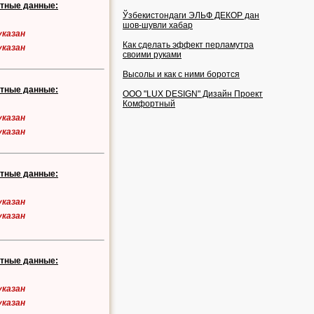
ктные данные:
Ўзбекистондаги ЭЛЬФ ДЕКОР дан
шов-шувли хабар
указан
Как сделать эффект перламутра
указан
своими руками
Высолы и как с ними боротся
ктные данные:
OOO "LUX DESIGN" Дизайн Проект
Комфортный
указан
указан
ктные данные:
указан
указан
ктные данные:
указан
указан