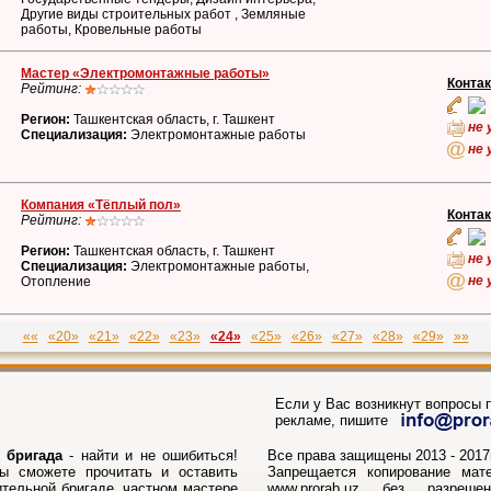
Другие виды строительных работ , Земляные
работы, Кровельные работы
Мастер «Электромонтажные работы»
Конта
Рейтинг:
Регион:
Ташкентская область, г. Ташкент
не 
Специализация:
Электромонтажные работы
не 
Компания «Тёплый пол»
Конта
Рейтинг:
Регион:
Ташкентская область, г. Ташкент
не 
Специализация:
Электромонтажные работы,
не 
Отопление
««
«20»
«21»
«22»
«23»
«24»
«25»
«26»
«27»
«28»
«29»
»»
Если у Вас возникнут вопросы п
рекламе, пишите
 бригада
- найти и не ошибиться!
Все права защищены 2013 - 2017г
ы сможете прочитать и оставить
Запрещается копирование мат
ительной бригаде, частном мастере
www.prorab.uz без разреше