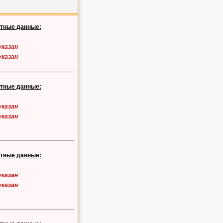
ктные данные:
указан
указан
ктные данные:
указан
указан
ктные данные:
указан
указан