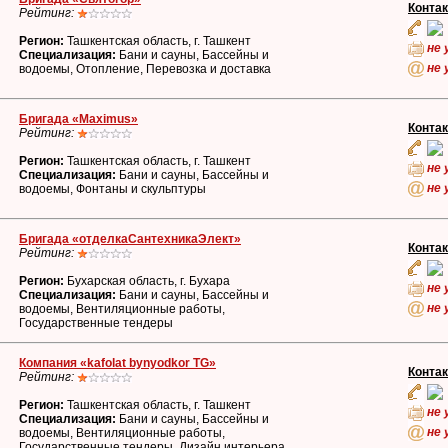
Конта
Рейтинг:
Регион:
Ташкентская область, г. Ташкент
не 
Специализация:
Бани и сауны, Бассейны и
не 
водоемы, Отопление, Перевозка и доставка
Бригада «Maximus»
Конта
Рейтинг:
Регион:
Ташкентская область, г. Ташкент
не 
Специализация:
Бани и сауны, Бассейны и
не 
водоемы, Фонтаны и скульптуры
Бригада «отделкаСантехникаЭлект»
Конта
Рейтинг:
Регион:
Бухарская область, г. Бухара
не 
Специализация:
Бани и сауны, Бассейны и
не 
водоемы, Вентиляционные работы,
Государственные тендеры
Компания «kafolat bynyodkor TG»
Конта
Рейтинг:
Регион:
Ташкентская область, г. Ташкент
не 
Специализация:
Бани и сауны, Бассейны и
не 
водоемы, Вентиляционные работы,
Государственные тендеры, Дизайн интерьера,