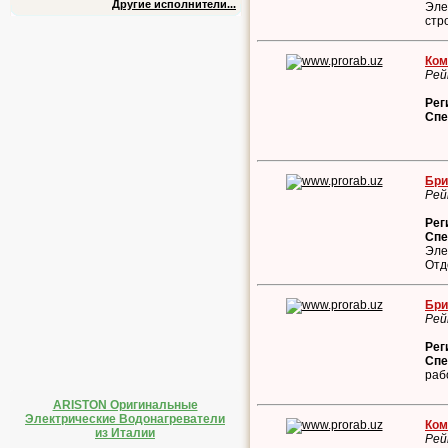
Другие исполнители...
Эле
стр
Ком
Рей
Рег
Спе
Бри
Рей
Рег
Спе
Эле
Отд
Бри
Рей
Рег
Спе
раб
ARISTON Оригинальные
Электрические Водонагреватели
Ком
из Италии
Рей