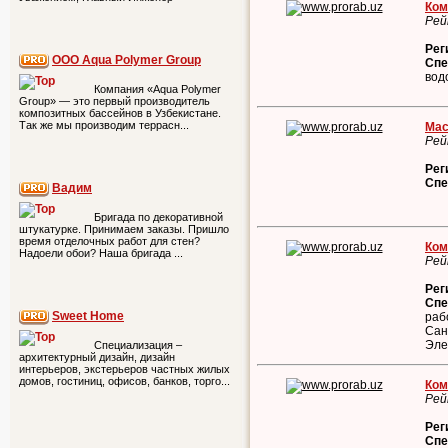
Ком
Рей
Рег
ООО Aqua Polymer Group
Спе
вод
Компания «Aqua Polymer
Group» — это первый производитель
композитных бассейнов в Узбекистане.
Так же мы производим террасн...
Мас
Рей
Рег
Спе
Вадим
Бригада по декоративной
штукатурке. Принимаем заказы. Пришло
время отделочных работ для стен?
Ком
Надоели обои? Наша бригада ...
Рей
Рег
Спе
Sweet Home
раб
Сан
Эле
Специализация –
архитектурный дизайн, дизайн
интерьеров, экстерьеров частных жилых
домов, гостиниц, офисов, банков, торго...
Ком
Рей
Рег
Спе