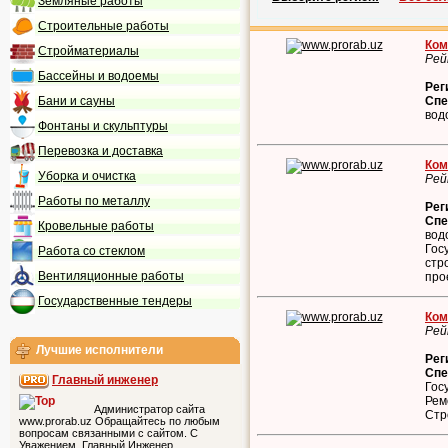
Земляные работы
Строительные работы
Ком
Стройматериалы
Рей
Бассейны и водоемы
Рег
Бани и сауны
Спе
вод
Фонтаны и скульптуры
Перевозка и доставка
Ком
Уборка и очистка
Рей
Работы по металлу
Рег
Спе
Кровельные работы
вод
Гос
Работа со стеклом
стр
Вентиляционные работы
про
Государственные тендеры
Ком
Рей
Лучшие исполнители
Рег
Спе
Главный инженер
Гос
Рем
Администратор сайта
Стр
www.prorab.uz Обращайтесь по любым
вопросам связанными с сайтом. С
Уважением, Главный Инженер