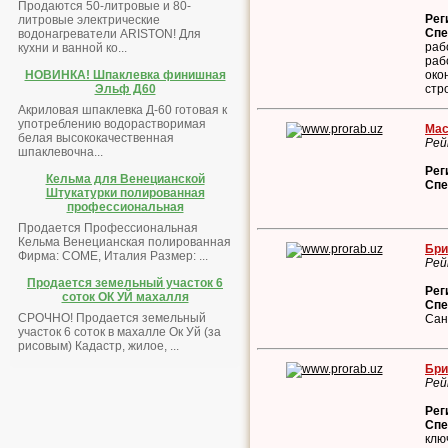
Продаются 50-литровые и 80-
Рег
литровые электрические
Спе
водонагреватели ARISTON! Для
раб
кухни и ванной ко...
раб
око
НОВИНКА! Шпаклевка финишная
стр
Эльф Д60
Акриловая шпаклевка Д-60 готовая к
употреблению водорастворимая
Мас
белая высококачественная
Рей
шпаклевочна...
Рег
Кельма для Венецианской
Спе
Штукатурки полированная
профессиональная
Продается Профессиональная
Кельма Венецианская полированная
Бри
Фирма: COME, Италия Размер: ...
Рей
Продается земельный участок 6
Рег
соток ОК УЙ махалля
Спе
СРОЧНО! Продается земельный
Сан
участок 6 соток в махалле Ок Уй (за
рисовым) Кадастр, жилое, ...
Бри
Рей
Рег
Спе
клю