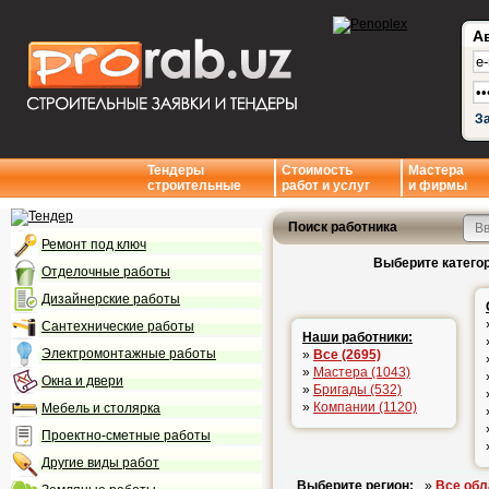
А
З
Тендеры
Стоимость
Мастера
строительные
работ и услуг
и фирмы
Поиск работника
Ремонт под ключ
Выберите категор
Отделочные работы
Дизайнерские работы
Сантехнические работы
Наши работники:
Электромонтажные работы
»
Все (2695)
»
Мастера (1043)
Окна и двери
»
Бригады (532)
»
Компании (1120)
Мебель и столярка
Проектно-сметные работы
Другие виды работ
Выберите регион:
»
Все обл