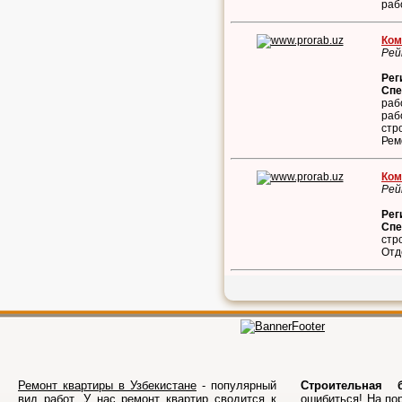
раб
Ком
Рей
Рег
Спе
раб
раб
стр
Рем
Ком
Рей
Рег
Спе
стр
Отд
Ремонт квартиры в Узбекистане
- популярный
Строительная б
вид работ. У нас ремонт квартир сводится к
ошибиться! На по