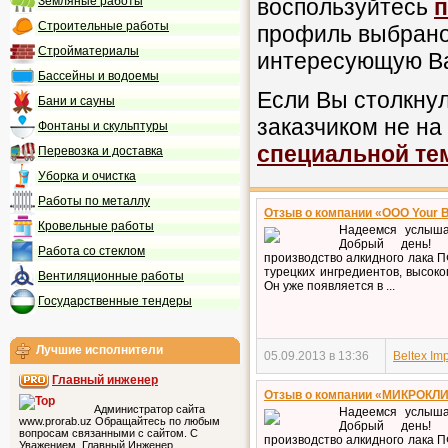
Земляные работы
воспользуйтесь
п
Строительные работы
профиль выбраног
Стройматериалы
интересующую В
Бассейны и водоемы
Если Вы столкну
Бани и сауны
заказчиком не на
Фонтаны и скульптуры
специальной те
Перевозка и доставка
Уборка и очистка
Работы по металлу
Отзыв о компании «ООО Your B
Кровельные работы
Надеемся услыша
Добрый день! 
Работа со стеклом
производство алкидного лака ПФ
турецких ингредиентов, высоког
Вентиляционные работы
Он уже появляется в ...
Государственные тендеры
Лучшие исполнители
05.09.2013 в 13:36
Beltex Im
Главный инженер
Отзыв о компании «МИКРОКЛ
Администратор сайта
Надеемся услыша
www.prorab.uz Обращайтесь по любым
Добрый день! 
вопросам связанными с сайтом. С
производство алкидного лака ПФ
Уважением, Главный Инженер