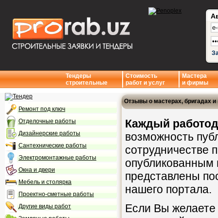
А
З
Тендеры
Стоимость
Мастера
строительные
работ и услуг
и фирмы
Отзывы о мастерах, бригадах и
Ремонт под ключ
Каждый работод
Отделочные работы
Дизайнерские работы
возможность публ
Сантехнические работы
сотрудничестве 
Электромонтажные работы
опубликованным 
Окна и двери
представлены пос
Мебель и столярка
нашего портала.
Проектно-сметные работы
Если Вы желаете
Другие виды работ