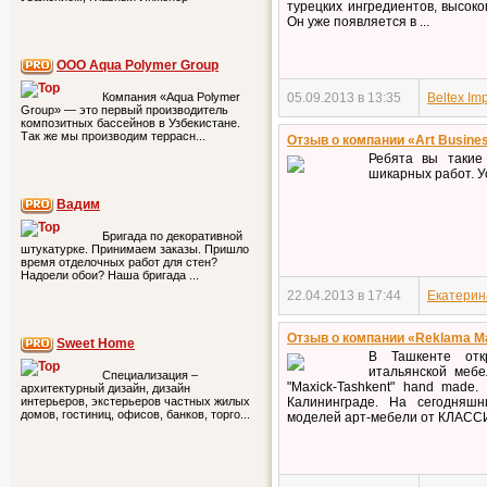
турецких ингредиентов, высоког
Он уже появляется в ...
ООО Aqua Polymer Group
05.09.2013 в 13:35
Beltex Im
Компания «Aqua Polymer
Group» — это первый производитель
композитных бассейнов в Узбекистане.
Так же мы производим террасн...
Отзыв о компании «Art Busine
Ребята вы такие
шикарных работ. У
Вадим
Бригада по декоративной
штукатурке. Принимаем заказы. Пришло
время отделочных работ для стен?
Надоели обои? Наша бригада ...
22.04.2013 в 17:44
Екатерин
Отзыв о компании «Reklama Ma
Sweet Home
В Ташкенте отк
итальянской мебе
Специализация –
"Maxick-Tashkent" hand made
архитектурный дизайн, дизайн
Калининграде. На сегодняш
интерьеров, экстерьеров частных жилых
домов, гостиниц, офисов, банков, торго...
моделей арт-мебели от КЛАСС