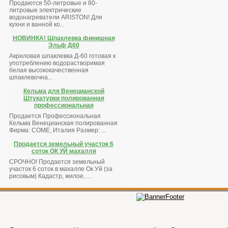
Продаются 50-литровые и 80-
литровые электрические
водонагреватели ARISTON! Для
кухни и ванной ко...
НОВИНКА! Шпаклевка финишная
Эльф Д60
Акриловая шпаклевка Д-60 готовая к
употреблению водорастворимая
белая высококачественная
шпаклевочна...
Кельма для Венецианской
Штукатурки полированная
профессиональная
Продается Профессиональная
Кельма Венецианская полированная
Фирма: COME, Италия Размер: ...
Продается земельный участок 6
соток ОК УЙ махалля
СРОЧНО! Продается земельный
участок 6 соток в махалле Ок Уй (за
рисовым) Кадастр, жилое, ...