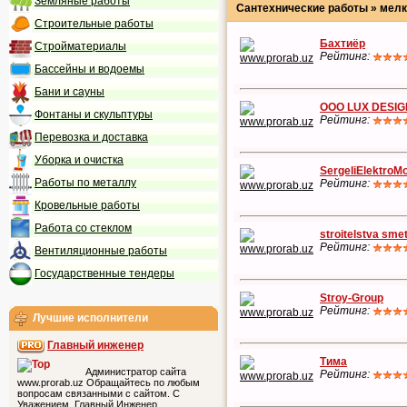
Земляные работы
Сантехнические работы » мелк
Строительные работы
Бахтиёр
Стройматериалы
Рейтинг:
Бассейны и водоемы
Бани и сауны
OOO LUX DESIG
Фонтаны и скульптуры
Рейтинг:
Перевозка и доставка
Уборка и очистка
SergeliElektroMo
Работы по металлу
Рейтинг:
Кровельные работы
Работа со стеклом
stroitelstva sme
Рейтинг:
Вентиляционные работы
Государственные тендеры
Stroy-Group
Рейтинг:
Лучшие исполнители
Главный инженер
Тима
Администратор сайта
Рейтинг:
www.prorab.uz Обращайтесь по любым
вопросам связанными с сайтом. С
Уважением, Главный Инженер