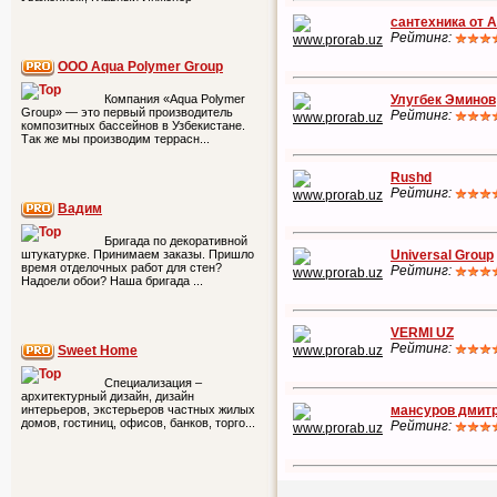
сантехника от А
Рейтинг:
ООО Aqua Polymer Group
Улугбек Эминов
Компания «Aqua Polymer
Group» — это первый производитель
Рейтинг:
композитных бассейнов в Узбекистане.
Так же мы производим террасн...
Rushd
Рейтинг:
Вадим
Бригада по декоративной
Universal Group
штукатурке. Принимаем заказы. Пришло
время отделочных работ для стен?
Рейтинг:
Надоели обои? Наша бригада ...
VERMI UZ
Рейтинг:
Sweet Home
Специализация –
архитектурный дизайн, дизайн
мансуров дмит
интерьеров, экстерьеров частных жилых
домов, гостиниц, офисов, банков, торго...
Рейтинг: