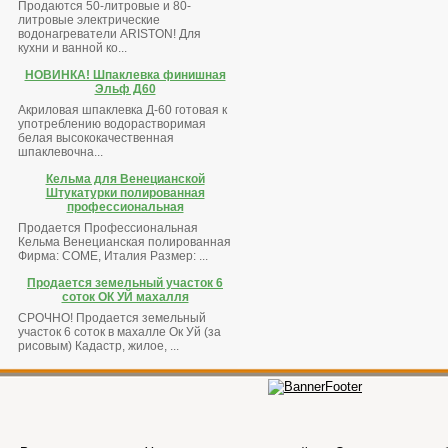
Продаются 50-литровые и 80-
литровые электрические
водонагреватели ARISTON! Для
кухни и ванной ко...
НОВИНКА! Шпаклевка финишная
Эльф Д60
Акриловая шпаклевка Д-60 готовая к
употреблению водорастворимая
белая высококачественная
шпаклевочна...
Кельма для Венецианской
Штукатурки полированная
профессиональная
Продается Профессиональная
Кельма Венецианская полированная
Фирма: COME, Италия Размер: ...
Продается земельный участок 6
соток ОК УЙ махалля
СРОЧНО! Продается земельный
участок 6 соток в махалле Ок Уй (за
рисовым) Кадастр, жилое, ...