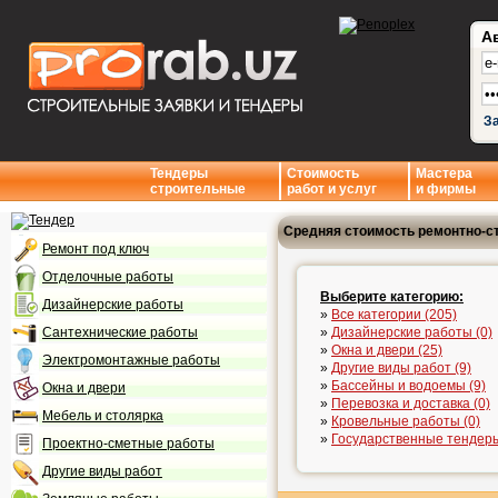
А
З
Тендеры
Стоимость
Мастера
строительные
работ и услуг
и фирмы
Средняя стоимость ремонтно-с
Ремонт под ключ
Отделочные работы
Выберите категорию:
Дизайнерские работы
»
Все категории (205)
Сантехнические работы
»
Дизайнерские работы (0)
»
Окна и двери (25)
Электромонтажные работы
»
Другие виды работ (9)
»
Бассейны и водоемы (9)
Окна и двери
»
Перевозка и доставка (0)
Мебель и столярка
»
Кровельные работы (0)
»
Государственные тендеры
Проектно-сметные работы
Другие виды работ