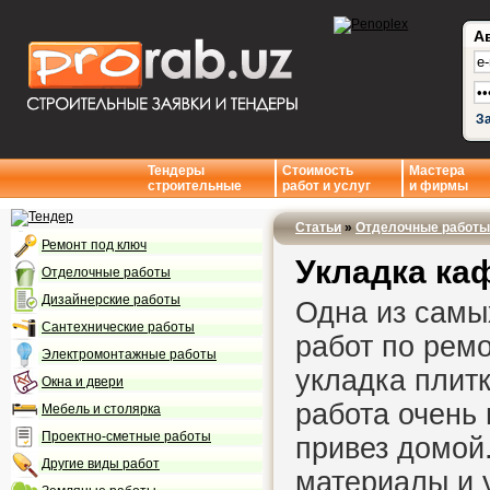
А
З
Тендеры
Стоимость
Мастера
строительные
работ и услуг
и фирмы
Статьи
»
Отделочные работы
Ремонт под ключ
Укладка ка
Отделочные работы
Дизайнерские работы
Одна из самы
Сантехнические работы
работ по ремо
Электромонтажные работы
укладка плитк
Окна и двери
работа очень 
Мебель и столярка
Проектно-сметные работы
привез домой
Другие виды работ
материалы и у