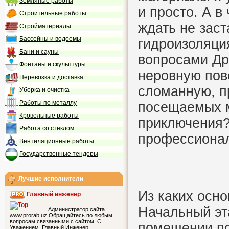
Земляные работы
и просто. А 
Строительные работы
ждать не зас
Стройматериалы
Бассейны и водоемы
гидроизоляция
Бани и сауны
вопросами Др
Фонтаны и скульптуры
неровную пове
Перевозка и доставка
сломанную, п
Уборка и очистка
Работы по металлу
посещаемых м
Кровельные работы
приключения? 
Работа со стеклом
профессиона
Вентиляционные работы
Государственные тендеры
Лучшие исполнители
Из каких осно
Главный инженер
Начальный эт
Администратор сайта
www.prorab.uz Обращайтесь по любым
вопросам связанными с сайтом. С
помещении по
Уважением, Главный Инженер