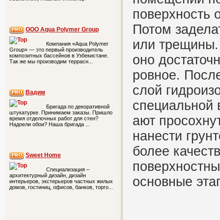
поверхность о
Потом задела
ООО Aqua Polymer Group
или трещины.
Компания «Aqua Polymer
Group» — это первый производитель
оно достаточ
композитных бассейнов в Узбекистане.
Так же мы производим террасн...
ровное. После
слой гидроиз
Вадим
специальной 
Бригада по декоративной
штукатурке. Принимаем заказы. Пришло
ают просохну
время отделочных работ для стен?
Надоели обои? Наша бригада ...
нанести грун
более качест
Sweet Home
поверхностны
Специализация –
архитектурный дизайн, дизайн
основные эта
интерьеров, экстерьеров частных жилых
домов, гостиниц, офисов, банков, торго...