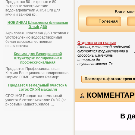
Продаются 50-литровые и 80-
литровые электрические
водонагреватели ARISTON! Для
Ваше мнен
кухни и ванной ко...
Полезная
НОВИНКА! Шпаклевка финишная
Эльф Д60
Акриловая шпаклевка Д-60 готовая к
употреблению водорастворимая
белая высококачественная
Отделка стен тканью
шпаклевочна...
Стены, с тканевой отделкой
смотрятся торжественно и
Кельма для Венецианской
способны изменить
Штукатурки полированная
интерьер до
профессиональная
неузнаваемости. Тк...
Продается Профессиональная
Кельма Венецианская полированная
Фирма: COME, Италия Размер: ...
Посмотреть фотогалерею 
Продается земельный участок 6
соток ОК УЙ махалля
КОММЕНТАР
СРОЧНО! Продается земельный
участок 6 соток в махалле Ок Уй (за
рисовым) Кадастр, жилое, ...
В д