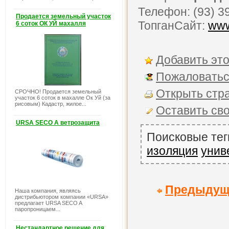
Телефон: (93) 3
Продается земельный участок
ТопганСайт:
www
6 соток ОК УЙ махалля
Добавить это
Пожаловатьс
Открыть стра
СРОЧНО! Продается земельный
участок 6 соток в махалле Ок Уй (за
рисовым) Кадастр, жилое...
Оставить св
URSA SECO A ветрозащита
Поисковые тег
изоляция
унив
Предыдущ
Наша компания, являясь
дистрибьютором компании «URSA»
предлагает URSA SECO A
паропроницаем...
Нестандартное решение для