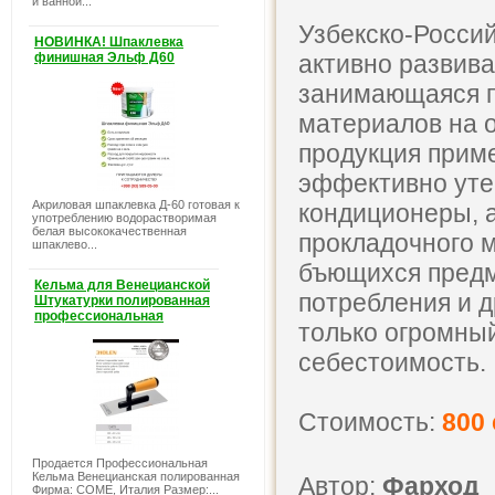
и ванной...
Узбекско-Росси
НОВИНКА! Шпаклевка
финишная Эльф Д60
активно развив
занимающаяся п
материалов на 
продукция приме
эффективно уте
Акриловая шпаклевка Д-60 готовая к
кондиционеры, а
употреблению водорастворимая
белая высококачественная
прокладочного 
шпаклево...
бъющихся предм
Кельма для Венецианской
потребления и д
Штукатурки полированная
профессиональная
только огромный
себестоимость.
Стоимость:
800
Продается Профессиональная
Кельма Венецианская полированная
Автор:
Фарход
Фирма: COME, Италия Размер:...