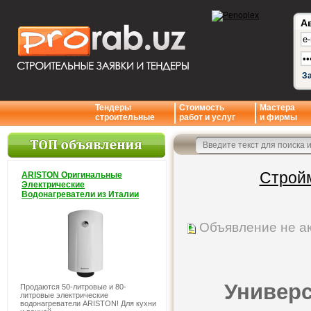
А
З
Тендеры
Стоимость
Мастера
строительные
работ и услуг
и фирмы
Строй
ARISTON Оригинальные
Электрические
Водонагреватели из Италии
Объявление не а
Универс
Продаются 50-литровые и 80-
литровые электрические
водонагреватели ARISTON! Для кухни