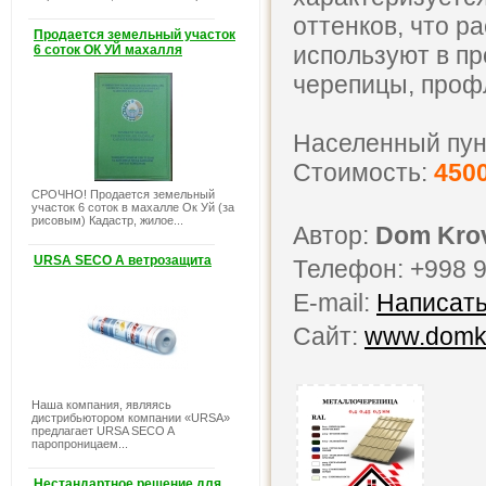
оттенков, что р
Продается земельный участок
используют в п
6 соток ОК УЙ махалля
черепицы, проф
Населенный пун
Стоимость:
450
СРОЧНО! Продается земельный
участок 6 соток в махалле Ок Уй (за
рисовым) Кадастр, жилое...
Автор:
Dom Krov
URSA SECO A ветрозащита
Телефон: +998 9
E-mail:
Написать
Сайт:
www.domkr
Наша компания, являясь
дистрибьютором компании «URSA»
предлагает URSA SECO A
паропроницаем...
Нестандартное решение для