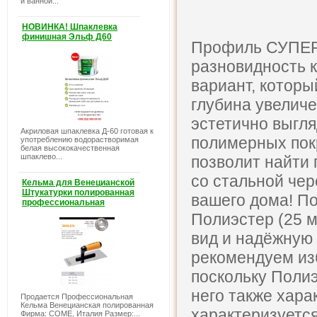
и ванной...
НОВИНКА! Шпаклевка
финишная Эльф Д60
Профиль СУПЕ
разновидность 
вариант, которы
глубина увеличе
эстетично выгля
Акриловая шпаклевка Д-60 готовая к
полимерных пок
употреблению водорастворимая
белая высококачественная
шпаклево...
позволит найти
со стальной ч
Кельма для Венецианской
Штукатурки полированная
вашего дома! П
профессиональная
Полиэстер (25 
вид и надёжную
рекомендуем из
поскольку Полиэ
него также хара
Продается Профессиональная
Кельма Венецианская полированная
характеризуетс
Фирма: COME, Италия Размер:...