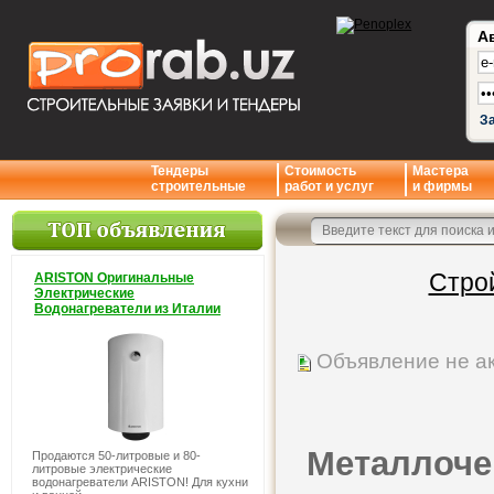
А
З
Тендеры
Стоимость
Мастера
строительные
работ и услуг
и фирмы
Стро
ARISTON Оригинальные
Электрические
Водонагреватели из Италии
Объявление не а
Металлоче
Продаются 50-литровые и 80-
литровые электрические
водонагреватели ARISTON! Для кухни