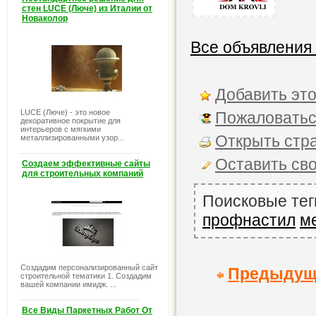
стен LUCE (Люче) из Италии от
Новаколор
Все объявления
Добавить это
LUCE (Люче) - это новое
Пожаловатьс
декоративное покрытие для
интерьеров с мягкими
Открыть стра
металлизированными узор...
Оставить св
Создаем эффективные сайты
для строительных компаний
Поисковые тег
профнастил
м
Создадим персонализированный сайт
Предыдущ
строительной тематики 1. Создадим
вашей компании имидж. ...
Все Виды Паркетных Работ От