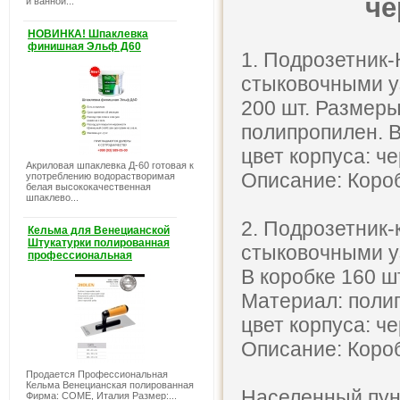
че
и ванной...
НОВИНКА! Шпаклевка
финишная Эльф Д60
1. Подрозетник-
стыковочными у
200 шт. Размеры
полипропилен. 
цвет корпуса: ч
Акриловая шпаклевка Д-60 готовая к
Описание: Коро
употреблению водорастворимая
белая высококачественная
шпаклево...
2. Подрозетник-
Кельма для Венецианской
Штукатурки полированная
стыковочными у
профессиональная
В коробке 160 ш
Материал: поли
цвет корпуса: ч
Описание: Коро
Продается Профессиональная
Кельма Венецианская полированная
Населенный пун
Фирма: COME, Италия Размер:...