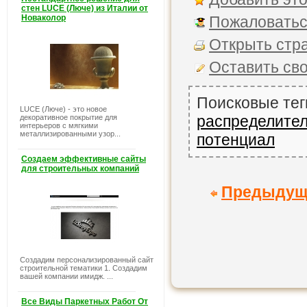
стен LUCE (Люче) из Италии от
Новаколор
Пожаловатьс
Открыть стра
Оставить св
Поисковые тег
LUCE (Люче) - это новое
распределите
декоративное покрытие для
интерьеров с мягкими
металлизированными узор...
потенциал
Создаем эффективные сайты
для строительных компаний
Предыдущ
Создадим персонализированный сайт
строительной тематики 1. Создадим
вашей компании имидж. ...
Все Виды Паркетных Работ От