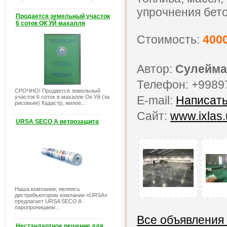
упрочнения бет
Продается земельный участок
6 соток ОК УЙ махалля
Стоимость:
400
Автор:
Сулейма
Телефон: +9989
СРОЧНО! Продается земельный
участок 6 соток в махалле Ок Уй (за
E-mail:
Написать
рисовым) Кадастр, жилое...
Сайт:
www.ixlas.
URSA SECO A ветрозащита
Наша компания, являясь
дистрибьютором компании «URSA»
предлагает URSA SECO A
паропроницаем...
Все объявления
Нестандартное решение для