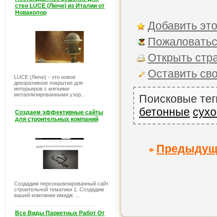
стен LUCE (Люче) из Италии от
Новаколор
Добавить это
Пожаловатьс
Открыть стра
Оставить св
LUCE (Люче) - это новое
декоративное покрытие для
интерьеров с мягкими
металлизированными узор...
Поисковые тег
бетонные
сухо
Создаем эффективные сайты
для строительных компаний
Предыдущ
Создадим персонализированный сайт
строительной тематики 1. Создадим
вашей компании имидж. ...
Все Виды Паркетных Работ От