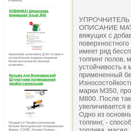
и ванной...
НОВИНКА! Шпаклевка
финишная Эльф Д60
УПРОЧНИТЕЛЬ 
ОПИСАНИЕ МАТЕ
вяжущих с доба
поверхностного 
имеет ряд бесс
Акриловая шпаклевка Д-60 готовая к
топпинг полов,
употреблению водорастворимая
белая высококачественная
шпаклево...
устойчивость к
примененный бе
Кельма для Венецианской
Штукатурки полированная
Износостойкость
профессиональная
марки М350, про
М800. После так
увеличивается в
Одно из основн
топпинг, - спос
Продается Профессиональная
Кельма Венецианская полированная
топлива, масел,
Фирма: COME, Италия Размер:...