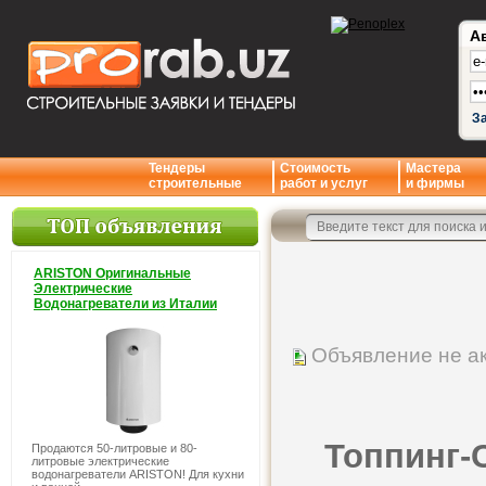
А
З
Тендеры
Стоимость
Мастера
строительные
работ и услуг
и фирмы
ARISTON Оригинальные
Электрические
Водонагреватели из Италии
Объявление не а
Топпинг-
Продаются 50-литровые и 80-
литровые электрические
водонагреватели ARISTON! Для кухни