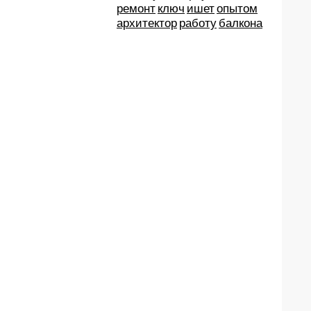
ремонт
ключ
ишет
опытом
архитектор
работу
балкона