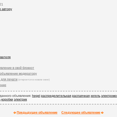
21
о автору
ователя
явление в свой блокнот
 объявление модератору
 для печати
(откроется в новом окне)
ение
 данного объявления:
hegel
распределительная
распаячная
хегель
электром
а
коробки
электрик
Предыдущее объявление
Следующее объявление