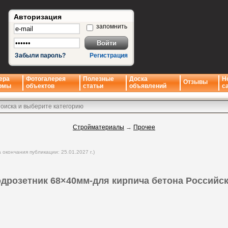
Авторизация
запомнить
Забыли пароль?
Регистрация
ера
Фотогалерея
Полезные
Доска
Н
Отзывы
рмы
объектов
статьи
объявлений
с
Стройматериалы
→
Прочее
а окончания публикации: 25.01.2027 г.)
дрозетник 68×40мм-для кирпича бетона Российс