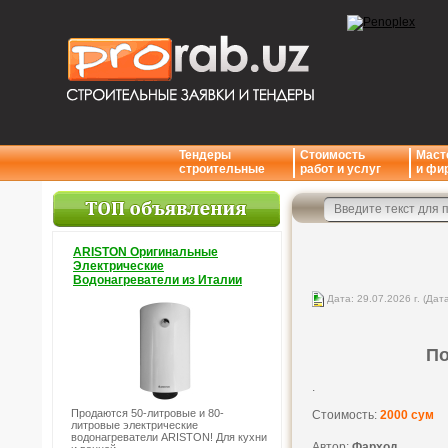
Тендеры
Стоимость
Маст
строительные
работ и услуг
и фи
ARISTON Оригинальные
Электрические
Водонагреватели из Италии
Дата: 29.07.2026 г. (Дат
По
.
Продаются 50-литровые и 80-
Стоимость:
2000 сум
литровые электрические
водонагреватели ARISTON! Для кухни
Автор:
Фарход