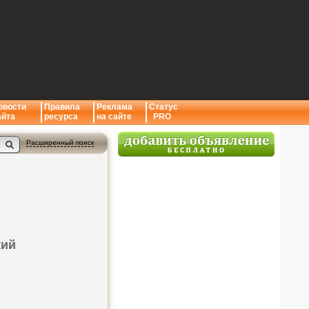
овости
Правила
Реклама
Статус
айта
ресурса
на сайте
PRO
Расширенный поиск
кий