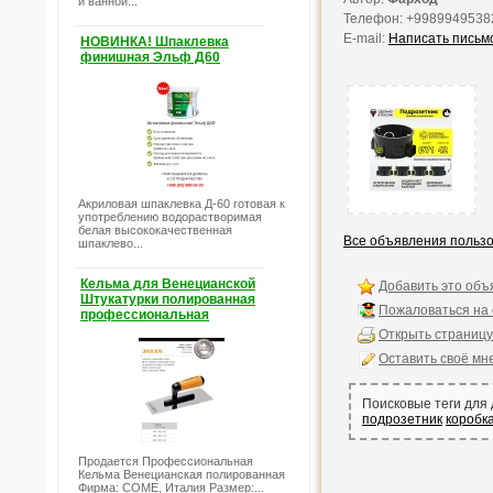
и ванной...
Телефон: +9989949538
E-mail:
Написать письм
НОВИНКА! Шпаклевка
финишная Эльф Д60
Акриловая шпаклевка Д-60 готовая к
употреблению водорастворимая
белая высококачественная
Все объявления польз
шпаклево...
Кельма для Венецианской
Добавить это объ
Штукатурки полированная
Пожаловаться на
профессиональная
Открыть страницу
Оставить своё мн
Поисковые теги для
подрозетник
коробк
Продается Профессиональная
Кельма Венецианская полированная
Фирма: COME, Италия Размер:...