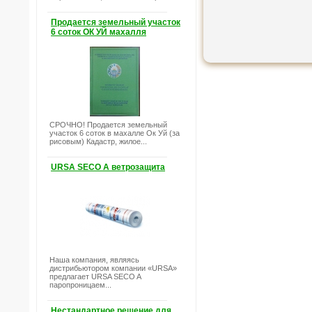
Продается земельный участок
6 соток ОК УЙ махалля
СРОЧНО! Продается земельный
участок 6 соток в махалле Ок Уй (за
рисовым) Кадастр, жилое...
URSA SECO A ветрозащита
Наша компания, являясь
дистрибьютором компании «URSA»
предлагает URSA SECO A
паропроницаем...
Нестандартное решение для