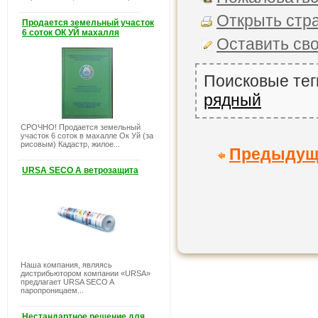
Открыть стра
Продается земельный участок
6 соток ОК УЙ махалля
Оставить св
Поисковые тег
рядный
СРОЧНО! Продается земельный
участок 6 соток в махалле Ок Уй (за
рисовым) Кадастр, жилое...
Предыдущ
URSA SECO A ветрозащита
Наша компания, являясь
дистрибьютором компании «URSA»
предлагает URSA SECO A
паропроницаем...
Нестандартное решение для