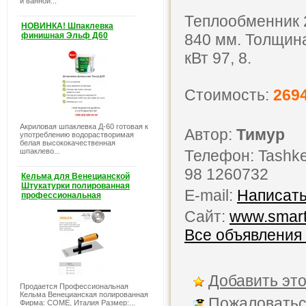
и ванной...
Теплообменник 2
НОВИНКА! Шпаклевка
финишная Эльф Д60
840 мм. Толщина
кВт 97, 8.
Стоимость:
269
Акриловая шпаклевка Д-60 готовая к
Автор:
Тимур
употреблению водорастворимая
белая высококачественная
шпаклево...
Телефон: Tashken
98 1260732
Кельма для Венецианской
Штукатурки полированная
E-mail:
Написать
профессиональная
Сайт:
www.smart
Все объявления
Добавить это
Продается Профессиональная
Кельма Венецианская полированная
Пожаловатьс
Фирма: COME, Италия Размер:...