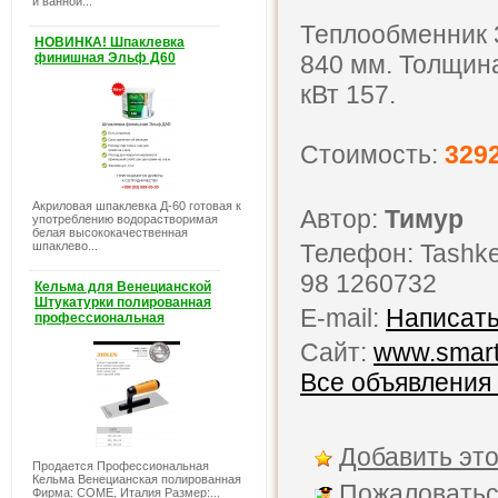
и ванной...
Теплообменник 3
НОВИНКА! Шпаклевка
финишная Эльф Д60
840 мм. Толщина
кВт 157.
Стоимость:
329
Акриловая шпаклевка Д-60 готовая к
Автор:
Тимур
употреблению водорастворимая
белая высококачественная
шпаклево...
Телефон: Tashken
98 1260732
Кельма для Венецианской
Штукатурки полированная
E-mail:
Написать
профессиональная
Сайт:
www.smart
Все объявления
Добавить это
Продается Профессиональная
Кельма Венецианская полированная
Пожаловатьс
Фирма: COME, Италия Размер:...