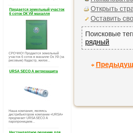
Открыть стра
Продается земельный участок
6 соток ОК УЙ махалля
Оставить св
Поисковые тег
рядный
СРОЧНО! Продается земельный
участок 6 соток в махалле Ок Уй (за
рисовым) Кадастр, жилое...
Предыдущ
URSA SECO A ветрозащита
Наша компания, являясь
дистрибьютором компании «URSA»
предлагает URSA SECO A
паропроницаем...
Нестандартное решение для