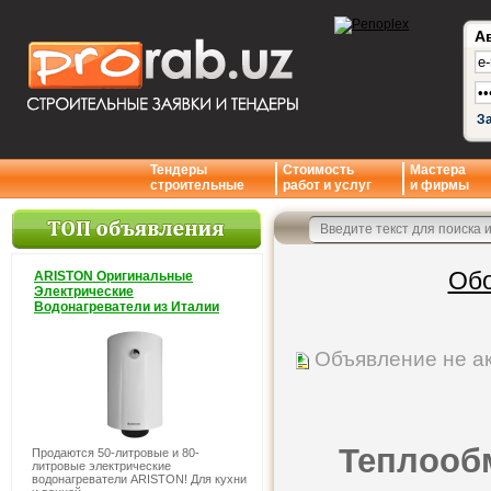
А
З
Тендеры
Стоимость
Мастера
строительные
работ и услуг
и фирмы
Обо
ARISTON Оригинальные
Электрические
Водонагреватели из Италии
Объявление не а
Теплообм
Продаются 50-литровые и 80-
литровые электрические
водонагреватели ARISTON! Для кухни