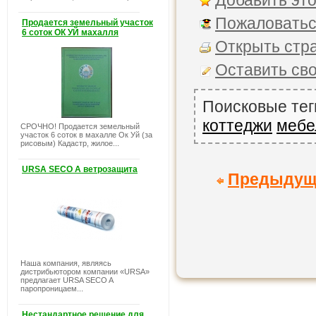
Добавить это
Пожаловатьс
Продается земельный участок
6 соток ОК УЙ махалля
Открыть стра
Оставить св
Поисковые тег
коттеджи
мебе
СРОЧНО! Продается земельный
участок 6 соток в махалле Ок Уй (за
рисовым) Кадастр, жилое...
URSA SECO A ветрозащита
Предыдущ
Наша компания, являясь
дистрибьютором компании «URSA»
предлагает URSA SECO A
паропроницаем...
Нестандартное решение для