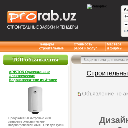
А
З
Тендеры
Стоимость
Мастера
строительные
работ и услуг
и фирмы
Строительны
ARISTON Оригинальные
Электрические
Водонагреватели из Италии
Объявление не а
Дизайн
Продаются 50-литровые и 80-
литровые электрические
водонагреватели ARISTON! Для кухни