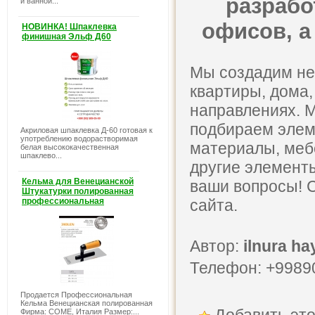
разрабо
и ванной...
офисов, а
НОВИНКА! Шпаклевка
финишная Эльф Д60
Мы создадим не
квартиры, дома,
направлениях. 
подбираем эле
Акриловая шпаклевка Д-60 готовая к
употреблению водорастворимая
материалы, мебе
белая высококачественная
шпаклево...
другие элементы
Кельма для Венецианской
ваши вопросы! 
Штукатурки полированная
профессиональная
сайта.
Автор:
ilnura ha
Телефон: +9989
Продается Профессиональная
Кельма Венецианская полированная
Фирма: COME, Италия Размер:...