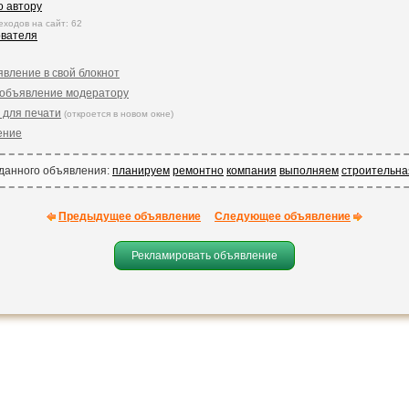
о автору
еходов на сайт: 62
ователя
явление в свой блокнот
 объявление модератору
 для печати
(откроется в новом окне)
ение
 данного объявления:
планируем
ремонтно
компания
выполняем
строительна
Предыдущее объявление
Следующее объявление
Рекламировать объявление