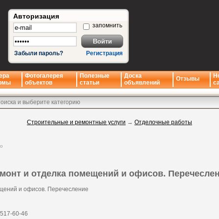
Авторизация
запомнить
Забыли пароль?
Регистрация
ера
Фотогалерея
Полезные
Доска
Н
Отзывы
рмы
объектов
статьи
объявлений
с
Строительные и ремонтные услуги
→
Отделочные работы
но
монт и отделка помещений и офисов. Перечесле
щений и офисов. Перечесление
 517-60-46