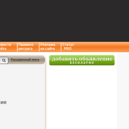
овости
Правила
Реклама
Статус
айта
ресурса
на сайте
PRO
Расширенный поиск
ние