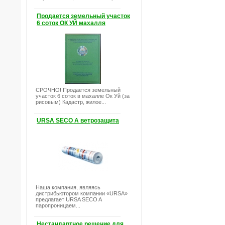
Продается земельный участок
6 соток ОК УЙ махалля
СРОЧНО! Продается земельный
участок 6 соток в махалле Ок Уй (за
рисовым) Кадастр, жилое...
URSA SECO A ветрозащита
Наша компания, являясь
дистрибьютором компании «URSA»
предлагает URSA SECO A
паропроницаем...
Нестандартное решение для