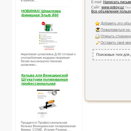
и ванной...
E-mail:
Написать письм
Сайт:
www.gstroy.uz
Пер
НОВИНКА! Шпаклевка
Все объявления польз
финишная Эльф Д60
Добавить это объ
Пожаловаться на
Открыть страницу
Оставить своё мн
Акриловая шпаклевка Д-60 готовая к
Поисковые теги для
употреблению водорастворимая
белая высококачественная
шпаклево...
Кельма для Венецианской
Штукатурки полированная
профессиональная
Продается Профессиональная
Кельма Венецианская полированная
Фирма: COME, Италия Размер:...