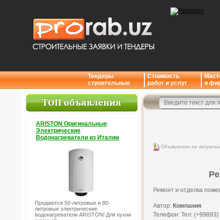
Тендеры
Стоимость
Маст
строительные
работ и услуг
и фи
ARISTON Оригинальные
Электрические
Водонагреватели из Италии
Объявление не актуаль
Ре
Ремонт и отделка поме
Продаются 50-литровые и 80-
Автор:
Компания
литровые электрические
Телефон: Тел: (+99893)
водонагреватели ARISTON! Для кухни