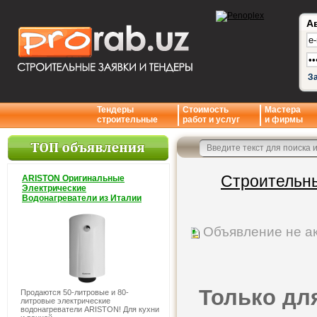
А
З
Тендеры
Стоимость
Мастера
строительные
работ и услуг
и фирмы
Строительны
ARISTON Оригинальные
Электрические
Водонагреватели из Италии
Объявление не а
Только для
Продаются 50-литровые и 80-
литровые электрические
водонагреватели ARISTON! Для кухни