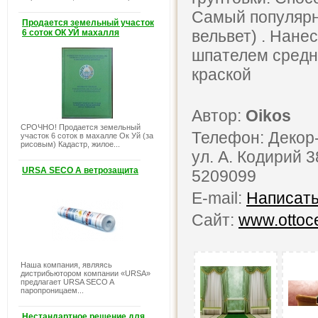
Самый популяр
Продается земельный участок
вельвет) . Нан
6 соток ОК УЙ махалля
шпателем средн
краской
Автор:
Oikos
СРОЧНО! Продается земельный
Телефон: Декор
участок 6 соток в махалле Ок Уй (за
рисовым) Кадастр, жилое...
ул. А. Кодирий 
URSA SECO A ветрозащита
5209099
E-mail:
Написать
Сайт:
www.ottoc
Наша компания, являясь
дистрибьютором компании «URSA»
предлагает URSA SECO A
паропроницаем...
Нестандартное решение для