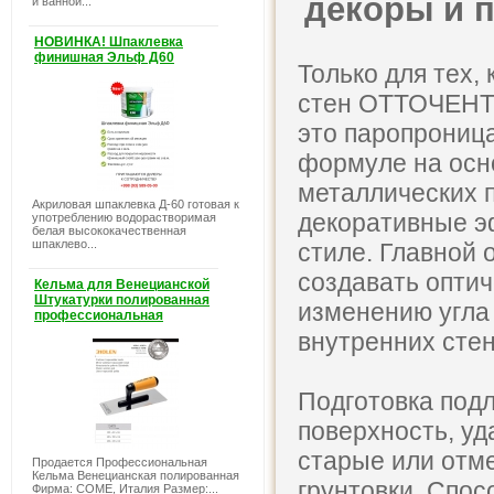
декоры и 
и ванной...
НОВИНКА! Шпаклевка
финишная Эльф Д60
Только для тех,
стен ОТТОЧЕНТО
это паропроница
формуле на осн
металлических 
Акриловая шпаклевка Д-60 готовая к
декоративные эф
употреблению водорастворимая
белая высококачественная
шпаклево...
стиле. Главной
создавать оптич
Кельма для Венецианской
Штукатурки полированная
изменению угла
профессиональная
внутренних сте
Подготовка под
поверхность, у
старые или отм
Продается Профессиональная
Кельма Венецианская полированная
грунтовки. Спо
Фирма: COME, Италия Размер:...