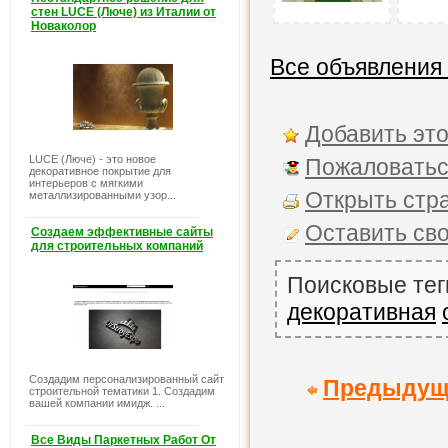
стен LUCE (Люче) из Италии от
Новаколор
Все объявления
Добавить это
LUCE (Люче) - это новое
Пожаловатьс
декоративное покрытие для
интерьеров с мягкими
Открыть стра
металлизированными узор...
Оставить св
Создаем эффективные сайты
для строительных компаний
Поисковые тег
декоративная
Создадим персонализированный сайт
Предыдущ
строительной тематики 1. Создадим
вашей компании имидж. ...
Все Виды Паркетных Работ От