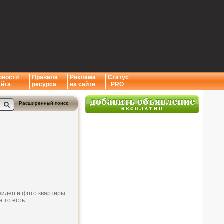
овости
Правила
Реклама
Статус
айта
ресурса
на сайте
PRO
Расширенный поиск
видео и фото квартиры.
а то есть