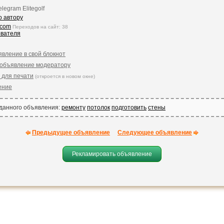
legram Elitegolf
о автору
.com
Переходов на сайт: 38
ователя
явление в свой блокнот
 объявление модератору
 для печати
(откроется в новом окне)
ение
 данного объявления:
ремонту
потолок
подготовить
стены
Предыдущее объявление
Следующее объявление
Рекламировать объявление