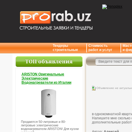
Тендеры
Стоимость
Маст
строительные
работ и услуг
и фи
ARISTON Оригинальные
Электрические
Водонагреватели из Италии
Объявление не актуаль
в однокомнатной кварт
Напишите мне сколько с
Продаются 50-литровые и 80-
дополнительные работ
литровые электрические
водонагреватели ARISTON! Для кухни
Автор:
Алексей