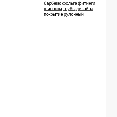
барбекю
фольга
фитинги
широком
трубы
дизайна
покрытие
рулонный