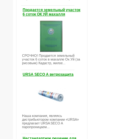
Продается земельный участок
6 соток ОК УЙ махалля
СРОЧНО! Продается земельный
участок 6 соток в махалле Ок Уй (за
рисовым) Кадастр, жилое...
URSA SECO A ветрозащита
Наша компания, являясь
дистрибьютором компании «URSA»
предлагает URSA SECO A
паропроницаем...
Нестандартное решение для