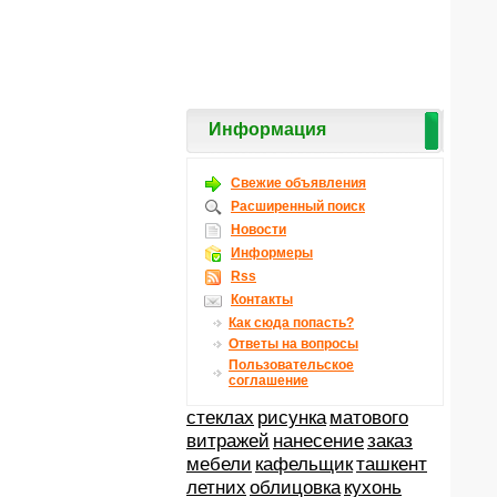
Информация
Свежие объявления
Расширенный поиск
Новости
Информеры
Rss
Контакты
Как сюда попасть?
Ответы на вопросы
Пользовательское
соглашение
стеклах
рисунка
матового
витражей
нанесение
заказ
мебели
кафельщик
ташкент
летних
облицовка
кухонь