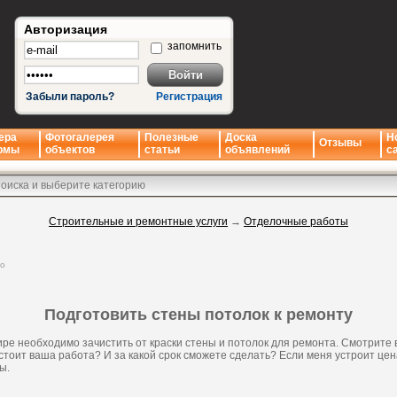
Авторизация
запомнить
Забыли пароль?
Регистрация
ера
Фотогалерея
Полезные
Доска
Н
Отзывы
рмы
объектов
статьи
объявлений
с
Строительные и ремонтные услуги
→
Отделочные работы
но
Подготовить стены потолок к ремонту
ире необходимо зачистить от краски стены и потолок для ремонта. Смотрите 
тоит ваша работа? И за какой срок сможете сделать? Если меня устроит цен
ы.