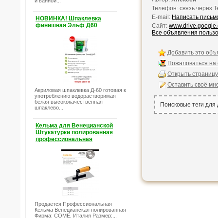
и ванной...
Телефон: связь через Te
E-mail:
Написать письм
НОВИНКА! Шпаклевка
финишная Эльф Д60
Сайт:
www.drive.google
Все объявления польз
Добавить это объ
Пожаловаться на
Открыть страницу
Оставить своё мн
Акриловая шпаклевка Д-60 готовая к
употреблению водорастворимая
белая высококачественная
Поисковые теги для
шпаклево...
Кельма для Венецианской
Штукатурки полированная
профессиональная
Продается Профессиональная
Кельма Венецианская полированная
Фирма: COME, Италия Размер:...