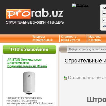
А
З
Тендеры
Стоимость
Мастера
строительные
работ и услуг
и фирмы
Строительные и
ARISTON Оригинальные
Электрические
Водонагреватели из Италии
Объявление не а
Штро
Продаются 50-литровые и 80-
литровые электрические
водонагреватели ARISTON! Для кухни