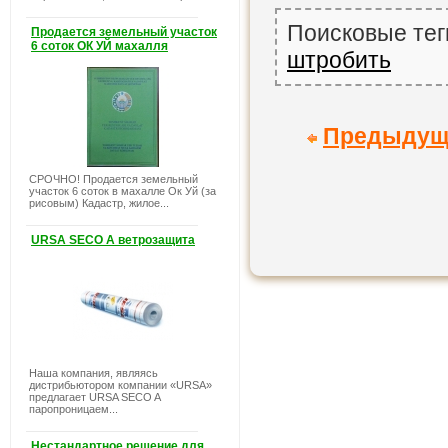
Поисковые тег
Продается земельный участок
6 соток ОК УЙ махалля
штробить
Предыдущ
СРОЧНО! Продается земельный
участок 6 соток в махалле Ок Уй (за
рисовым) Кадастр, жилое...
URSA SECO A ветрозащита
Наша компания, являясь
дистрибьютором компании «URSA»
предлагает URSA SECO A
паропроницаем...
Нестандартное решение для