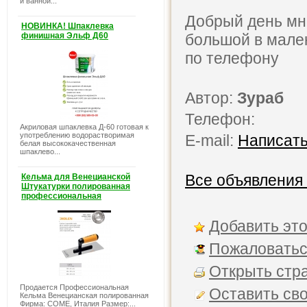
и ванной...
Добрый день мн
НОВИНКА! Шпаклевка
финишная Эльф Д60
большой в мале
по телефону
Автор:
Зураб
Телефон:
Акриловая шпаклевка Д-60 готовая к
употреблению водорастворимая
E-mail:
Написать
белая высококачественная
шпаклево...
Все объявления
Кельма для Венецианской
Штукатурки полированная
профессиональная
Добавить это
Пожаловатьс
Открыть стра
Продается Профессиональная
Оставить св
Кельма Венецианская полированная
Фирма: COME, Италия Размер:...