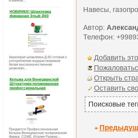
и ванной...
Навесы, газопро
НОВИНКА! Шпаклевка
финишная Эльф Д60
Автор:
Алексан
Телефон: +9989
Добавить это
Акриловая шпаклевка Д-60 готовая к
употреблению водорастворимая
белая высококачественная
Пожаловатьс
шпаклево...
Открыть стра
Кельма для Венецианской
Штукатурки полированная
Оставить св
профессиональная
Поисковые тег
Предыдущ
Продается Профессиональная
Кельма Венецианская полированная
Фирма: COME, Италия Размер:...