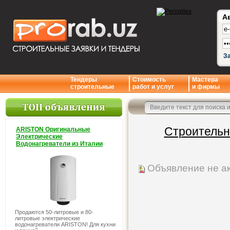
А
З
Тендеры
Стоимость
Мастера
строительные
работ и услуг
и фирмы
Строительн
ARISTON Оригинальные
Электрические
Водонагреватели из Италии
Объявление не а
Продаются 50-литровые и 80-
литровые электрические
водонагреватели ARISTON! Для кухни