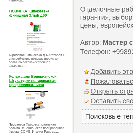
и ванной...
Отделочные рабо
НОВИНКА! Шпаклевка
финишная Эльф Д60
гарантия, выбо
цены, европейск
Автор:
Мастер 
Телефон: +9989
Акриловая шпаклевка Д-60 готовая к
употреблению водорастворимая
белая высококачественная
шпаклево...
Добавить это
Кельма для Венецианской
Пожаловатьс
Штукатурки полированная
профессиональная
Открыть стра
Оставить св
Поисковые тег
Продается Профессиональная
Кельма Венецианская полированная
Фирма: COME, Италия Размер:...