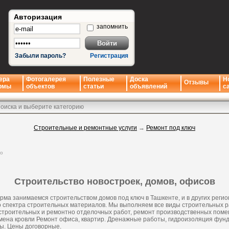
Авторизация
запомнить
Забыли пароль?
Регистрация
ера
Фотогалерея
Полезные
Доска
Н
Отзывы
рмы
объектов
статьи
объявлений
с
Строительные и ремонтные услуги
→
Ремонт под ключ
но
Строительство новостроек, домов, офисов
ма занимаемся строительством домов под ключ в Ташкенте, и в других регио
о спектра строительных материалов. Мы выполняем все виды строительных р
троительных и ремонтно отделочных работ, ремонт производственных поме
мена кровли Ремонт офиса, квартир. Дренажные работы, гидроизоляция фунд
ы. Цены договорные.