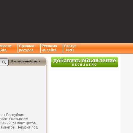
овости
Правила
Реклама
Статус
айта
ресурса
на сайте
PRO
Расширенный поиск
нах Республики
абот. Оказываем
щений, ремонт цехов,
аментов, . Ремонт под