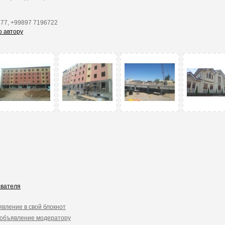
77, +99897 7196722
о автору
ователя
явление в свой блокнот
 объявление модератору