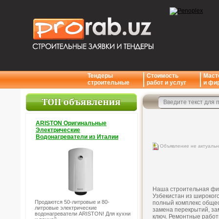
Тендеры
Стоимость
Маст
строительные
работ и услуг
и фи
ARISTON Оригинальные
Электрические
Водонагреватели из Италии
Объявление не актуаль
Наша строительная фир
Узбекистан из широког
Продаются 50-литровые и 80-
полный комплекс общес
литровые электрические
замена перекрытий, за
водонагреватели ARISTON! Для кухни
ключ. Ремонтные работ