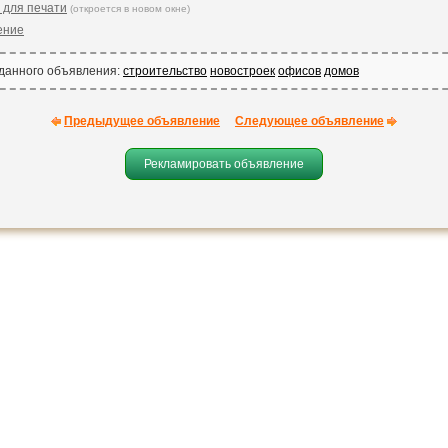
 для печати
(откроется в новом окне)
ение
 данного объявления:
строительство
новостроек
офисов
домов
Предыдущее объявление
Следующее объявление
Рекламировать объявление