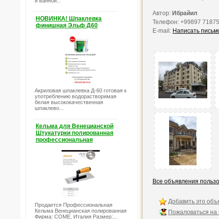
и ванной...
Автор:
Ибрайил
НОВИНКА! Шпаклевка
Телефон: +99897 71875
финишная Эльф Д60
E-mail:
Написать письм
Акриловая шпаклевка Д-60 готовая к
употреблению водорастворимая
белая высококачественная
шпаклево...
Кельма для Венецианской
Штукатурки полированная
профессиональная
Все объявления польз
Добавить это объ
Продается Профессиональная
Кельма Венецианская полированная
Пожаловаться на
Фирма: COME, Италия Размер:...