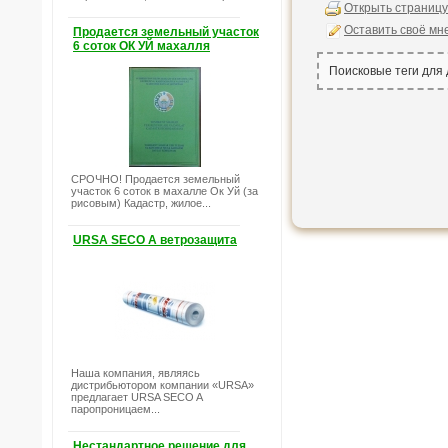
Открыть страницу
Оставить своё мн
Продается земельный участок
6 соток ОК УЙ махалля
Поисковые теги для
СРОЧНО! Продается земельный
участок 6 соток в махалле Ок Уй (за
рисовым) Кадастр, жилое...
URSA SECO A ветрозащита
Наша компания, являясь
дистрибьютором компании «URSA»
предлагает URSA SECO A
паропроницаем...
Нестандартное решение для