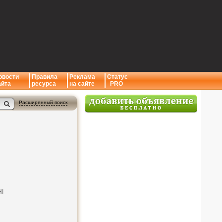
овости
Правила
Реклама
Статус
айта
ресурса
на сайте
PRO
Расширенный поиск
HI