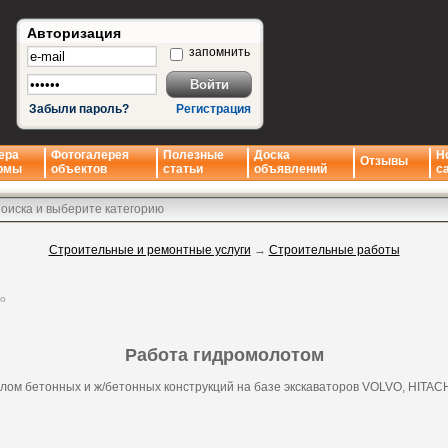
Авторизация
запомнить
Забыли пароль?
Регистрация
ера
Фотогалерея
Полезные
Доска
Н
Отзывы
рмы
объектов
статьи
объявлений
с
Строительные и ремонтные услуги
→
Строительные работы
но
Работа гидромолотом
лом бетонных и ж/бетонных конструкций на базе экскаваторов VOLVO, HITAC