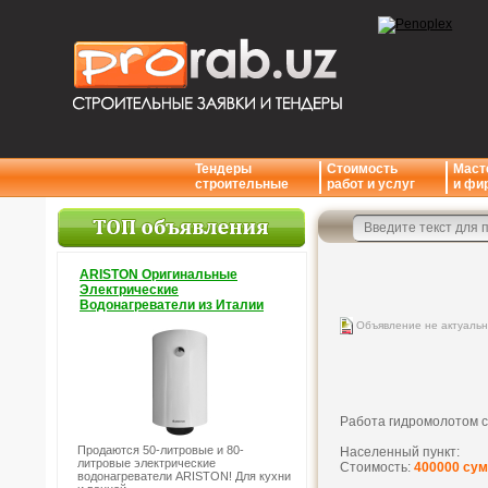
Тендеры
Стоимость
Маст
строительные
работ и услуг
и фи
ARISTON Оригинальные
Электрические
Водонагреватели из Италии
Объявление не актуаль
Работа гидромолотом с
Продаются 50-литровые и 80-
Населенный пункт:
литровые электрические
Стоимость:
400000 сум
водонагреватели ARISTON! Для кухни