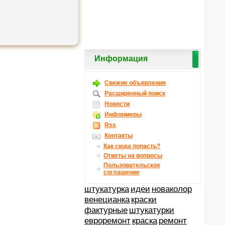
Информация
Свежие объявления
Расширенный поиск
Новости
Информеры
Rss
Контакты
Как сюда попасть?
Ответы на вопросы
Пользовательское
соглашение
штукатурка
идеи
новаколор
венецианка
краски
фактурные
штукатурки
евроремонт
краска
ремонт