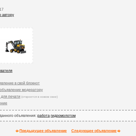
17
о автору
ователя
явление в свой блокнот
 объявление модератору
 для печати
(откроется в новом окне)
ение
 данного объявления:
работа
гидромолотом
Предыдущее объявление
Следующее объявление