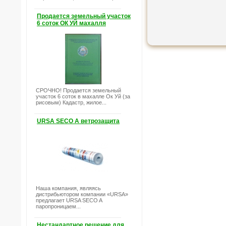
Продается земельный участок
6 соток ОК УЙ махалля
СРОЧНО! Продается земельный
участок 6 соток в махалле Ок Уй (за
рисовым) Кадастр, жилое...
URSA SECO A ветрозащита
Наша компания, являясь
дистрибьютором компании «URSA»
предлагает URSA SECO A
паропроницаем...
Нестандартное решение для