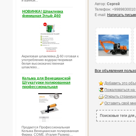
и ванной...
Автор:
Сергей
Телефон: +9989830010
НОВИНКА! Шпаклевка
E-mail:
Написать письм
финишная Эльф Д60
Акриловая шпаклевка Д-60 готовая к
употреблению водорастворимая
белая высококачественная
шпаклево...
Все объявления польз
Кельма для Венецианской
Штукатурки полированная
Добавить это объ
профессиональная
Пожаловаться на
Открыть страницу
Оставить своё мн
Поисковые теги для
Продается Профессиональная
Кельма Венецианская полированная
Фирма: COME, Италия Размер:...