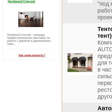
Hardwood Concept
"под
работ
проек
Тент
тент)
Hardwood Concept – команда
профессиональных мастеров, по
работе с деревом и деревянными
Комп
покр...
AUTO
пред
Как сюда попасть?
для т
в ча
силь
перв
рест
друго
Авто