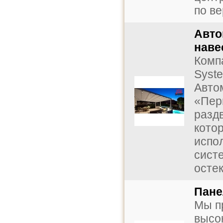
по ве
Авто
наве
Комп
Syst
Авто
«Пер
разд
кото
испо
сист
остек
Пане
Мы п
высо