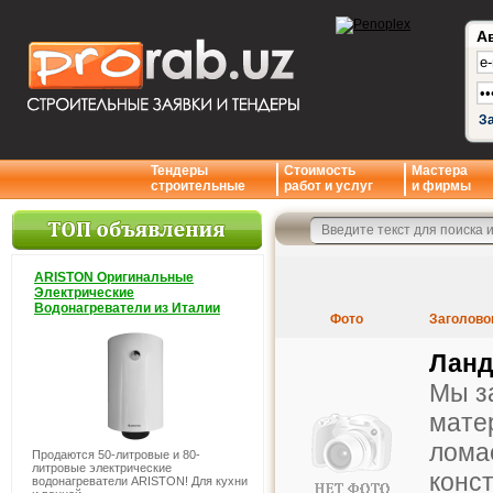
А
З
Тендеры
Стоимость
Мастера
строительные
работ и услуг
и фирмы
ARISTON Оригинальные
Электрические
Водонагреватели из Италии
Фото
Заголово
Ланд
Мы з
мате
лома
Продаются 50-литровые и 80-
литровые электрические
конс
водонагреватели ARISTON! Для кухни