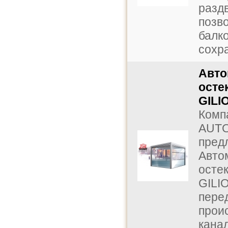
разд
позв
балк
сохра
Авто
осте
GILI
Комп
AUTO
пред
Авто
осте
GILI
пере
прои
кана