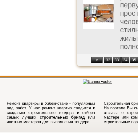
перв
прос
челов
стил
жилы
полно
«
32
33
34
35
Ремонт квартиры в Узбекистане
- популярный
Строительная бриг
вид работ. У нас ремонт квартир сводится к
На порталe Вы см
созданию строительного тендера и отбора
отзывы о строи
самых лучших
строительных бригад
или
мастере или ком
частных мастеров для выполнения тендера.
строительные по