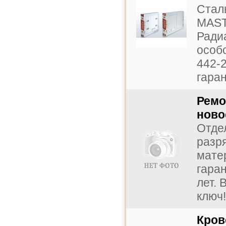
Стал
MAST
Ради
особ
442-
гаран
Ремо
ново
Отде
разр
мате
гара
лет.
ключ! 
Кров