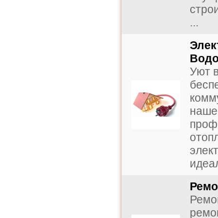
строи
...
Элек
Водо
Уют в
бесп
комм
наше
проф
отоп
элек
идеа
Ремо
Ремо
ремон