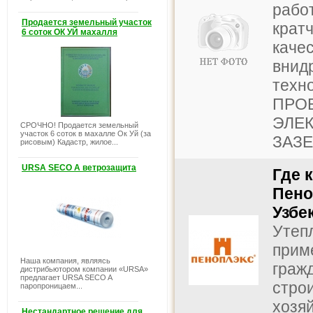
рабо
Продается земельный участок
крат
6 соток ОК УЙ махалля
каче
внид
техно
ПРО
ЭЛЕ
СРОЧНО! Продается земельный
участок 6 соток в махалле Ок Уй (за
ЗАЗЕ
рисовым) Кадастр, жилое...
URSA SECO A ветрозащита
Где 
Пено
Узбе
Утеп
прим
Наша компания, являясь
граж
дистрибьютором компании «URSA»
предлагает URSA SECO A
стро
паропроницаем...
хозя
Нестандартное решение для