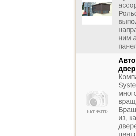
ассо
Роль
выпо
напр
ним 
панел
Авто
двер
Комп
Syst
мног
вращ
Вращ
из, к
двер
цент