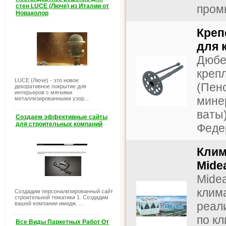
стен LUCE (Люче) из Италии от
пром
Новаколор
Креп
для 
Дюбе
креп
LUCE (Люче) - это новое
(Пен
декоративное покрытие для
интерьеров с мягкими
мине
металлизированными узор...
ваты
Создаем эффективные сайты
для строительных компаний
Федер
Клим
Mide
Mide
клим
Создадим персонализированный сайт
строительной тематики 1. Создадим
реал
вашей компании имидж. ...
по к
Все Виды Паркетных Работ От