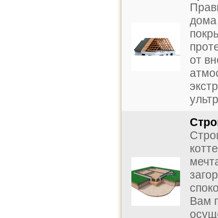
Прав
дома
покр
прот
от вн
атмо
экст
ультр
Стро
Стро
котт
мечт
заго
спок
Вам 
осуще