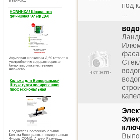
и ванной...
под к
НОВИНКА! Шпаклевка
...
финишная Эльф Д60
водо
Ланд
Илюм
фаса
Акриловая шпаклевка Д-60 готовая к
Стек
употреблению водорастворимая
белая высококачественная
водо
шпаклево...
водоп
Кельма для Венецианской
Штукатурки полированная
стро
профессиональная
капел
Элек
Элек
ключ!
Продается Профессиональная
Выпо
Кельма Венецианская полированная
Фирма: COME, Италия Размер:...