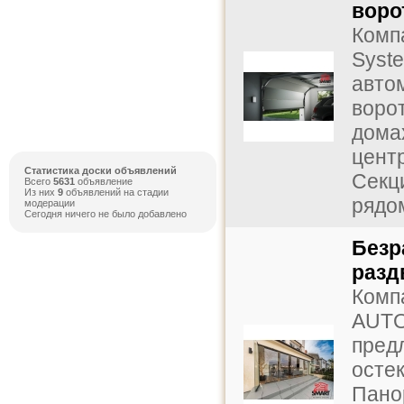
воро
Комп
Syst
авто
воро
домах
центр
Статистика доски объявлений
Секц
Всего
5631
объявление
Из них
9
объявлений на стадии
рядом
модерации
Сегодня ничего не было добавлено
Безр
разд
Комп
AUTO
пред
осте
Пано