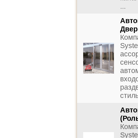
...
Авто
Двер
Комп
Syst
ассо
сенс
авто
входо
разд
стиль
Авто
(Рол
Комп
Syst