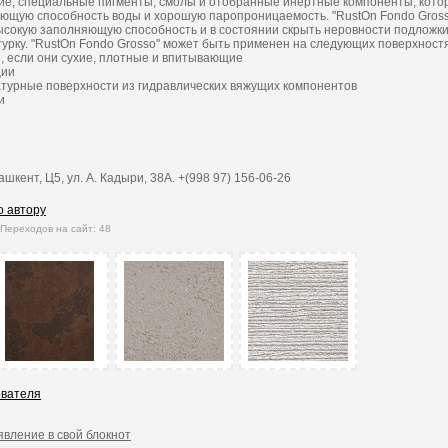
ие, специальные пигменты, смолы и отобранные инертные компоненты, кот
ющую способность воды и хорошую паропроницаемость. "RustOn Fondo Grosso
ысокую заполняющую способность и в состоянии скрыть неровности подложки
урку. "RustOn Fondo Grosso" может быть применен на следующих поверхностях
 если они сухие, плотные и впитывающие
ции
атурные поверхности из гидравлических вяжущих компонентов
и
шкент, Ц5, ул. А. Кадыри, 38А. +(998 97) 156-06-26
о автору
Переходов на сайт: 48
ователя
явление в свой блокнот