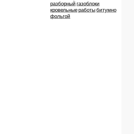
разборный
газоблоки
кровельные
работы
битумно
фольгой