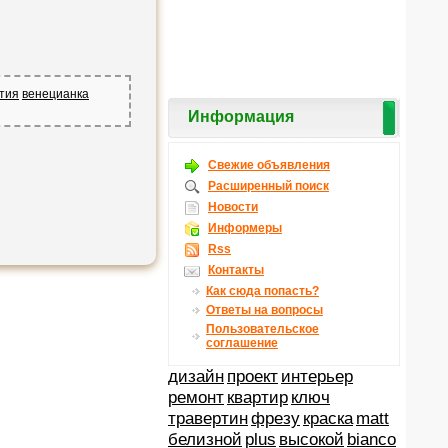
тия
венецианка
Информация
Свежие объявления
Расширенный поиск
Новости
Информеры
Rss
Контакты
Как сюда попасть?
Ответы на вопросы
Пользовательское
соглашение
дизайн
проект
интерьер
ремонт
квартир
ключ
травертин
фрезу
краска
matt
белизной
plus
высокой
bianco