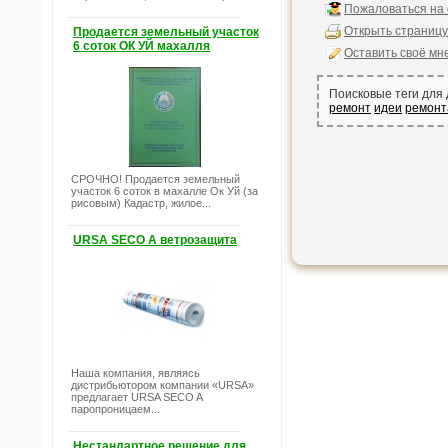
Пожаловаться на
Открыть страницу
Продается земельный участок
6 соток ОК УЙ махалля
Оставить своё мн
Поисковые теги для
ремонт
идеи
ремонт
СРОЧНО! Продается земельный
участок 6 соток в махалле Ок Уй (за
рисовым) Кадастр, жилое...
URSA SECO A ветрозащита
Наша компания, являясь
дистрибьютором компании «URSA»
предлагает URSA SECO A
паропроницаем...
Нестандартное решение для