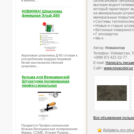
и ванной...
силоксановые связующ
высокую водоотталкива
который гарантирует в
НОВИНКА! Шпаклевка
на минеральную штукат
финишная Эльф Д60
минеральные покрытия,
• Системы теплоизоля
• Новые и старые штук
• Бетонные поверхност
• Г ипсокартон
• Ми н
Автор:
Новаколор
Телефон: Узбекистан, Та
Акриловая шпаклевка Д-60 готовая к
+(998 97) 422-22-77
употреблению водорастворимая
белая высококачественная
E-mail:
Написать письм
шпаклево...
Сайт:
www.novacolor.uz
Кельма для Венецианской
Штукатурки полированная
профессиональная
Все объявления польз
Продается Профессиональная
Кельма Венецианская полированная
Добавить это объ
Фирма: COME, Италия Размер:...