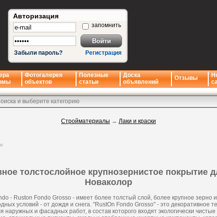
Авторизация
запомнить
Забыли пароль?
Регистрация
ера
Фотогалерея
Полезные
Доска
Н
Отзывы
рмы
объектов
статьи
объявлений
с
Стройматериалы
→
Лаки и краски
но
вное толстослойное крупнозернистое покрытие д
Новаколор
ndo - Ruston Fondo Grosso - имеет более толстый слой, более крупное зерно
годных условий - от дождя и снега. "RustOn Fondo Grosso" - это декоративное 
я наружных и фасадных работ, в состав которого входят экологически чистые