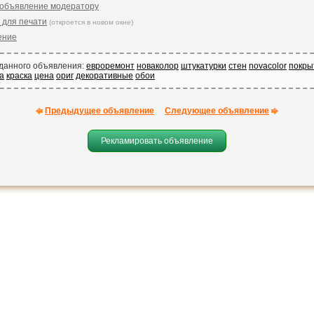
 объявление модератору
 для печати
(откроется в новом окне)
ение
 данного объявления:
евроремонт
новаколор
штукатурки
стен
novacolor
покры
а
краска
цена
ориг
декоративные
обои
Предыдущее объявление
Следующее объявление
Рекламировать объявление