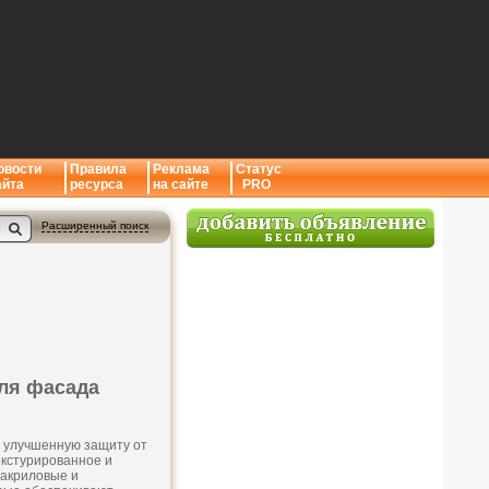
овости
Правила
Реклама
Статус
айта
ресурса
на сайте
PRO
Расширенный поиск
ля фасада
 и улучшенную защиту от
текстурированное и
 акриловые и