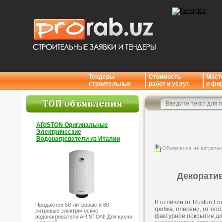
Тендеры
Стоимость
Маст
строительные
работ и услуг
и фи
ARISTON Оригинальные
Электрические
Водонагреватели из Италии
Объявление не актуаль
Декорати
В отличие от Ruston Fo
Продаются 50-литровые и 80-
грибка, плесени, от по
литровые электрические
фактурное покрытие дл
водонагреватели ARISTON! Для кухни