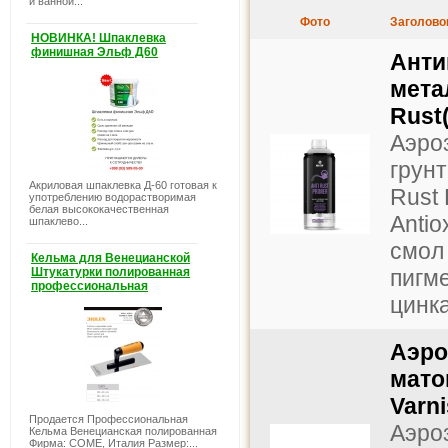
и ванной...
Фото
Заголово
НОВИНКА! Шпаклевка
финишная Эльф Д60
Анти
мета
Rust
Аэро
грун
Акриловая шпаклевка Д-60 готовая к
Rust
употреблению водорастворимая
белая высококачественная
Antio
шпаклево...
смол
Кельма для Венецианской
Штукатурки полированная
пигм
профессиональная
цинка
Аэро
мато
Varn
Продается Профессиональная
Аэро
Кельма Венецианская полированная
Фирма: COME, Италия Размер:...