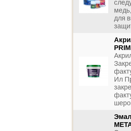
след
медь
для в
защит
Акри
PRIM
Акри
Закр
факт
Ил П
закр
факт
шерох
Эмал
META