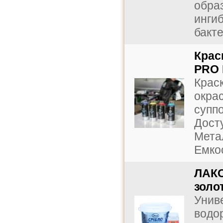
обра
инги
бакте
Крас
PRO 
Крас
окра
супп
Дост
Мета
Емкос
ЛАКО
золо
Унив
водо