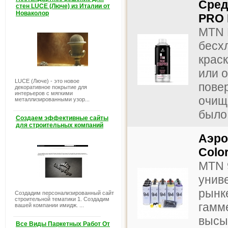
Сред
стен LUCE (Люче) из Италии от
Новаколор
PRO 
MTN P
бесх
краск
или о
LUCE (Люче) - это новое
пове
декоративное покрытие для
интерьеров с мягкими
очищ
металлизированными узор...
было 
Создаем эффективные сайты
для строительных компаний
Аэро
Colo
MTN 
унив
рынк
Создадим персонализированный сайт
строительной тематики 1. Создадим
гамм
вашей компании имидж. ...
высы
Все Виды Паркетных Работ От