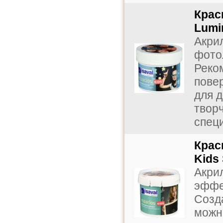
Крас
Lumi
Акрил
фото
Реко
пове
для 
творч
спец
Крас
Kids
Акрил
эффе
Созд
можн