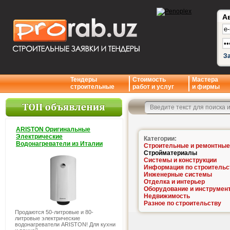
А
З
Тендеры
Стоимость
Мастера
строительные
работ и услуг
и фирмы
ARISTON Оригинальные
Электрические
Категории:
Водонагреватели из Италии
Строительные и ремонтные
Стройматериалы
Системы и конструкции
Информация по строительс
Инженерные системы
Отделка и интерьер
Оборудование и инструмен
Недвижимость
Разное по строительству
Продаются 50-литровые и 80-
литровые электрические
водонагреватели ARISTON! Для кухни