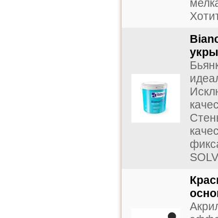
мелка
Хотит
Bian
укры
Бьян
идеа
Искл
каче
Стен
каче
фикс
SOLV
Крас
осно
Акрил