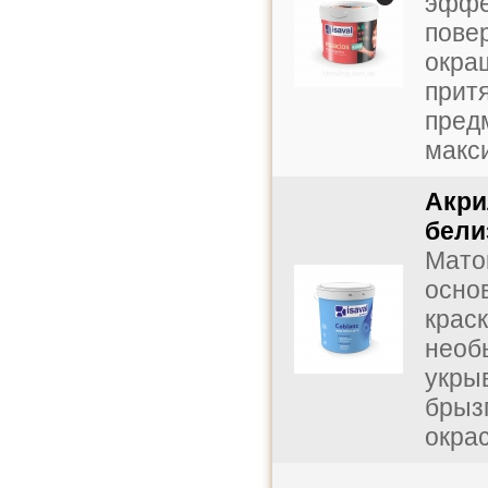
эффе
пове
окра
прит
пред
макси
Акри
бели
Мато
основ
краск
необ
укры
брыз
окрас