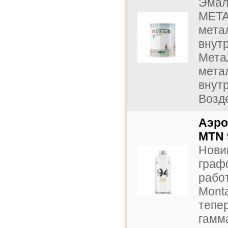
Эмал
META
мета
внут
Мета
мета
внут
Возде
Аэро
MTN 
Новин
граф
рабо
Mont
тепе
гамма