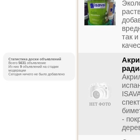
Экол
раст
доба
вред
так и
качес
Акри
Статистика доски объявлений
Всего
5631
объявление
ради
Из них
9
объявлений на стадии
модерации
Сегодня ничего не было добавлено
Акри
испа
ISAV
спект
биме
- пок
дерев