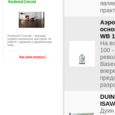
Hardwood Concept
явля
практ
Аэро
осно
WB 1
Hardwood Concept – команда
профессиональных мастеров, по
На в
работе с деревом и деревянными
покр...
100 
рево
Как сюда попасть?
Based
впер
пред
разра
DUIN
ISAV
Дуин