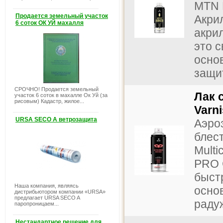
MTN P
Продается земельный участок
Акри
6 соток ОК УЙ махалля
акри
это 
осно
защит
СРОЧНО! Продается земельный
Лак 
участок 6 соток в махалле Ок Уй (за
рисовым) Кадастр, жилое...
Varn
URSA SECO A ветрозащита
Аэро
блест
Multi
PRO G
быст
Наша компания, являясь
осно
дистрибьютором компании «URSA»
предлагает URSA SECO A
радуж
паропроницаем...
Нестандартное решение для