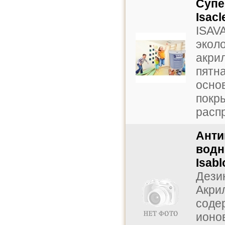
Cупе
Isac
ISAVA
экол
акрил
пятна
основ
покр
распр
Анти
водн
Isab
Дези
Акрил
соде
ионо