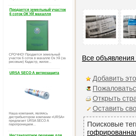
Продается земельный участок
6 соток ОК УЙ махалля
СРОЧНО! Продается земельный
Все объявления
участок 6 соток в махалле Ок Уй (за
рисовым) Кадастр, жилое...
URSA SECO A ветрозащита
Добавить это
Пожаловатьс
Открыть стра
Оставить св
Наша компания, являясь
дистрибьютором компании «URSA»
предлагает URSA SECO A
Поисковые тег
паропроницаем...
гофрированна
Нестандартное решение для