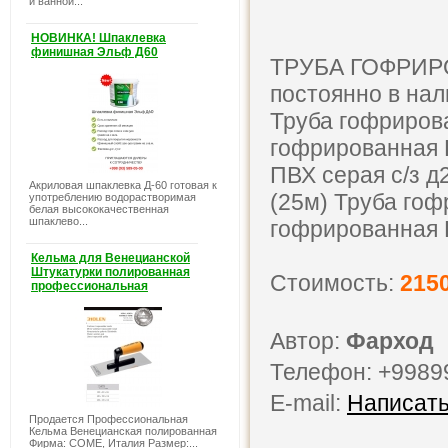
и ванной...
НОВИНКА! Шпаклевка
финишная Эльф Д60
ТРУБА ГОФРИРО
постоянно в нал
Труба гофрирова
гофрированная 
ПВХ серая с/з д
Акриловая шпаклевка Д-60 готовая к
(25м) Труба гоф
употреблению водорастворимая
белая высококачественная
шпаклево...
гофрированная П
Кельма для Венецианской
Штукатурки полированная
Стоимость:
215
профессиональная
Автор:
Фарход
Телефон: +9989
E-mail:
Написать
Продается Профессиональная
Кельма Венецианская полированная
Фирма: COME, Италия Размер:...