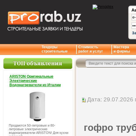
А
З
Тендеры
Стоимость
Мастера
строительные
работ и услуг
и фирмы
ARISTON Оригинальные
Электрические
Водонагреватели из Италии
Дата: 29.07.2026 г
гофро труба
Продаются 50-литровые и 80-
литровые электрические
водонагреватели ARISTON! Для кухни