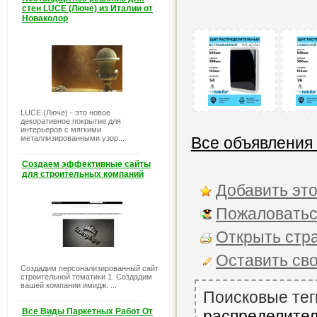
стен LUCE (Люче) из Италии от
Новаколор
LUCE (Люче) - это новое
декоративное покрытие для
интерьеров с мягкими
металлизированными узор...
Все объявления
Создаем эффективные сайты
для строительных компаний
Добавить это
Пожаловатьс
Открыть стра
Оставить св
Создадим персонализированный сайт
строительной тематики 1. Создадим
вашей компании имидж. ...
Поисковые тег
Все Виды Паркетных Работ От
распределите