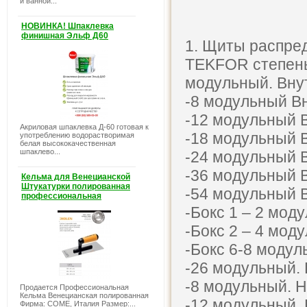
и ванной...
НОВИНКА! Шпаклевка
финишная Эльф Д60
1. Щиты распре
TEKFOR степень 
модульный. Вну
-8 модульный В
-12 модульный 
Акриловая шпаклевка Д-60 готовая к
-18 модульный 
употреблению водорастворимая
белая высококачественная
шпаклево...
-24 модульный 
-36 модульный 
Кельма для Венецианской
Штукатурки полированная
-54 модульный 
профессиональная
-Бокс 1 – 2 мод
-Бокс 2 – 4 мод
-Бокс 6-8 модул
-26 модульный.
-8 модульный. 
Продается Профессиональная
Кельма Венецианская полированная
-12 модульный.
Фирма: COME, Италия Размер:...