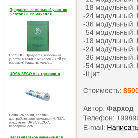
-18 модульный.
Продается земельный участок
-24 модульный.
6 соток ОК УЙ махалля
-36 модульный.
-54 модульный.
-18 модульный.
-24 модульный.
СРОЧНО! Продается земельный
-36 модульный.
участок 6 соток в махалле Ок Уй (за
рисовым) Кадастр, жилое...
-54 модульный.
-Щит
URSA SECO A ветрозащита
Стоимость:
850
Автор:
Фарход
Наша компания, являясь
Телефон: +9989
дистрибьютором компании «URSA»
предлагает URSA SECO A
E-mail:
Написать
паропроницаем...
Нестандартное решение для