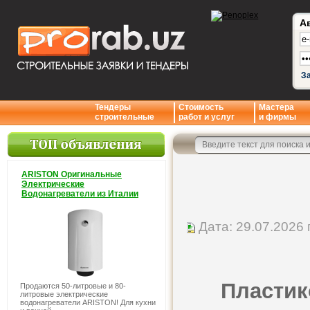
А
З
Тендеры
Стоимость
Мастера
строительные
работ и услуг
и фирмы
ARISTON Оригинальные
Электрические
Водонагреватели из Италии
Дата: 29.07.2026 г
Пластико
Продаются 50-литровые и 80-
литровые электрические
водонагреватели ARISTON! Для кухни