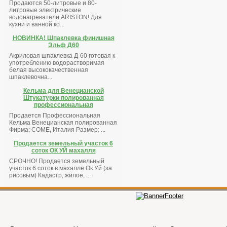
Продаются 50-литровые и 80-
литровые электрические
водонагреватели ARISTON! Для
кухни и ванной ко...
НОВИНКА! Шпаклевка финишная
Эльф Д60
Акриловая шпаклевка Д-60 готовая к
употреблению водорастворимая
белая высококачественная
шпаклевочна...
Кельма для Венецианской
Штукатурки полированная
профессиональная
Продается Профессиональная
Кельма Венецианская полированная
Фирма: COME, Италия Размер: ...
Продается земельный участок 6
соток ОК УЙ махалля
СРОЧНО! Продается земельный
участок 6 соток в махалле Ок Уй (за
рисовым) Кадастр, жилое, ...