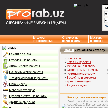
А
З
Тендеры
Стоимость
Мастера
строительные
работ и услуг
и фирмы
Статьи
» Работы по металлу
Ремонт под ключ
»
Все статьи
Отделочные работы
»
Сметы и проекты
Дизайнерские работы
»
Мебель,окна и двери
»
Строительные работы
Сантехнические работы
»
Работы по металлу
»
Бассейны и водоемы
Электромонтажные работы
»
Креативные идеи
Окна и двери
»
Акции и скидки
Мебель и столярка
Проектно-сметные работы
Как сделать кованые перил
Трудно представить себе д
Другие виды работ
ограждений. Выполненные и