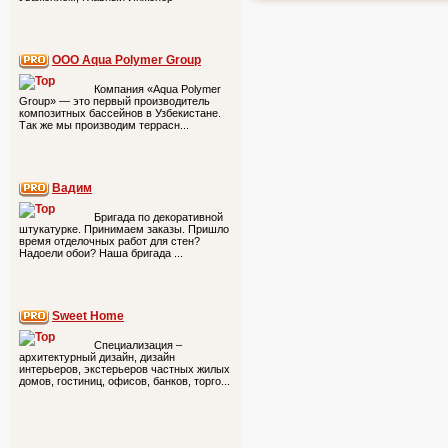
ООО Aqua Polymer Group
Компания «Aqua Polymer
Group» — это первый производитель
композитных бассейнов в Узбекистане.
Так же мы производим террасн...
Вадим
Бригада по декоративной
штукатурке. Принимаем заказы. Пришло
время отделочных работ для стен?
Надоели обои? Наша бригада ...
Sweet Home
Специализация –
архитектурный дизайн, дизайн
интерьеров, экстерьеров частных жилых
домов, гостиниц, офисов, банков, торго...