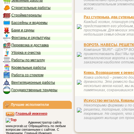
обязательно присутствуют
Земляные работы
вспомогательным элементам
Строительные работы
вовсе ...
Стройматериалы
Раз ступенька, два супеньк
Каждый хозяин, планируя с
Бассейны и водоемы
представляет его удобным, 
Бани и сауны
просторным. Для многих эт
небольшая семья одним этаж
Фонтаны и скульптуры
ВОРОТА, НАВЕСЫ, РЕШЕТК
Перевозка и доставка
Компания "BURI" - ЦЕНТР В
Уборка и очистка
приветствовать Вас! Мы п
металлические ворота и на
Работы по металлу
заказчиков наиболее оптима
Кровельные работы
Ковка. Возвращение к реме
Работа со стеклом
Ковка изделий – ремесло до
древности. Это ремесло бы
Вентиляционные работы
несколько веков назад, мы 
Государственные тендеры
памятниках, сохранившихся 
Искусство металла. Кованы
Лучшие исполнители
Некоторыми фирмами и по с
решетки, топорные, сделан
тюремные. Не секрет, что
Главный инженер
защищают жилище от проник
Администратор сайта
www.prorab.uz Обращайтесь по любым
вопросам связанными с сайтом. С
Уважением, Главный Инженер