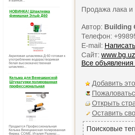
и ванной...
Продажа лака и 
НОВИНКА! Шпаклевка
финишная Эльф Д60
Автор:
Building
Телефон: +9989
E-mail:
Написать
Сайт:
www.bg.u
Акриловая шпаклевка Д-60 готовая к
употреблению водорастворимая
Все объявления
белая высококачественная
шпаклево...
Кельма для Венецианской
Добавить это
Штукатурки полированная
профессиональная
Пожаловатьс
Открыть стра
Оставить св
Продается Профессиональная
Поисковые тег
Кельма Венецианская полированная
Фирма: COME, Италия Размер:...