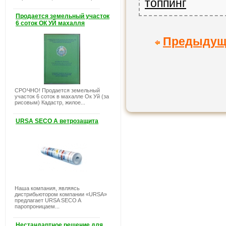
топпинг
Продается земельный участок
6 соток ОК УЙ махалля
Предыдущ
СРОЧНО! Продается земельный
участок 6 соток в махалле Ок Уй (за
рисовым) Кадастр, жилое...
URSA SECO A ветрозащита
Наша компания, являясь
дистрибьютором компании «URSA»
предлагает URSA SECO A
паропроницаем...
Нестандартное решение для