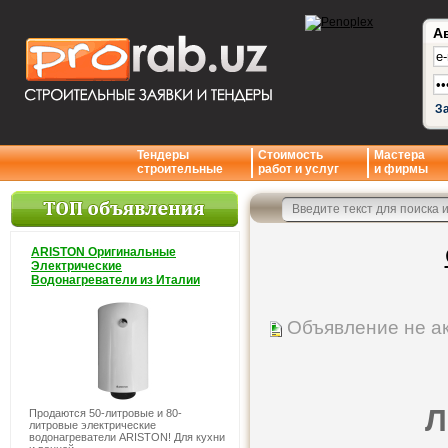
А
З
Тендеры
Стоимость
Мастера
строительные
работ и услуг
и фирмы
ARISTON Оригинальные
Электрические
Водонагреватели из Италии
Объявление не а
Л
Продаются 50-литровые и 80-
литровые электрические
водонагреватели ARISTON! Для кухни