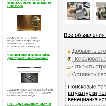
стен LUCE (Люче) из Италии от
Новаколор
Все объявления
LUCE (Люче) - это новое
декоративное покрытие для
интерьеров с мягкими
металлизированными узор...
Добавить это
Создаем эффективные сайты
Пожаловатьс
для строительных компаний
Открыть стра
Оставить св
Поисковые тег
Создадим персонализированный сайт
штукатурки
но
строительной тематики 1. Создадим
вашей компании имидж. ...
венецианка
кр
Все Виды Паркетных Работ От