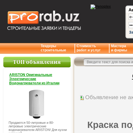
А
З
Тендеры
Стоимость
Мастера
строительные
работ и услуг
и фирмы
ARISTON Оригинальные
Электрические
Водонагреватели из Италии
Объявление не а
Краска по
Продаются 50-литровые и 80-
литровые электрические
водонагреватели ARISTON! Для кухни