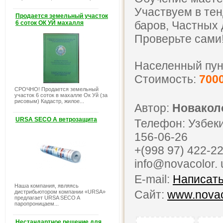
Участвуем в тен
Продается земельный участок
баров, Частных
6 соток ОК УЙ махалля
Проверьте сами! 
Населенный пун
Стоимость:
700
СРОЧНО! Продается земельный
участок 6 соток в махалле Ок Уй (за
рисовым) Кадастр, жилое...
Автор:
Новакол
URSA SECO A ветрозащита
Телефон: Узбекис
156-06-26
+(998 97) 422-2
info@novacolor. 
E-mail:
Написать
Наша компания, являясь
Сайт:
www.novac
дистрибьютором компании «URSA»
предлагает URSA SECO A
паропроницаем...
Нестандартное решение для