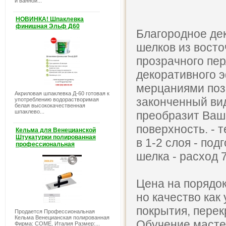
и ванной...
НОВИНКА! Шпаклевка
финишная Эльф Д60
Благородное де
шелков из восто
прозрачного пер
декоративного 
мерцаниями поз
Акриловая шпаклевка Д-60 готовая к
законченный ви
употреблению водорастворимая
белая высококачественная
шпаклево...
преобразит Ваш
поверхность. - 
Кельма для Венецианской
Штукатурки полированная
в 1-2 слоя - под
профессиональная
шелка - расход 7
Цена на порядо
но качество как
покрытия, пере
Продается Профессиональная
Кельма Венецианская полированная
Обучение масте
Фирма: COME, Италия Размер:...